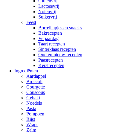
Glutenvrij
Lactosevrij
Notenvrij
Suikervrij
Feest
Borrelhapjes en snacks
Bakrecepten
Verjaardag
Taart recepten
Sinterklaas recepten
Oud en nieuw recepten
Paasrecepten
Kerstrecepten
Ingrediënten
Aardappel
Broccoli
Courgette
Couscous
Gehakt
Noedels
Pasta
Pompoen
Rijst
Wraps
Zalm