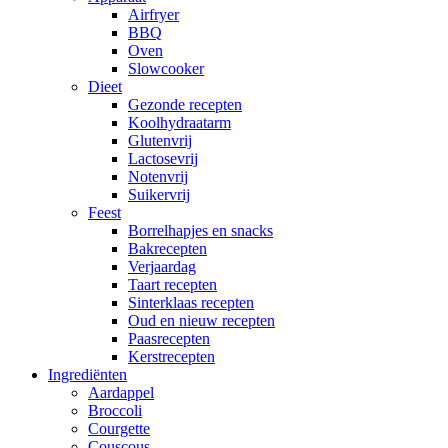
Airfryer
BBQ
Oven
Slowcooker
Dieet
Gezonde recepten
Koolhydraatarm
Glutenvrij
Lactosevrij
Notenvrij
Suikervrij
Feest
Borrelhapjes en snacks
Bakrecepten
Verjaardag
Taart recepten
Sinterklaas recepten
Oud en nieuw recepten
Paasrecepten
Kerstrecepten
Ingrediënten
Aardappel
Broccoli
Courgette
Couscous