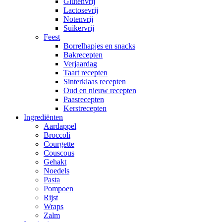
Glutenvrij
Lactosevrij
Notenvrij
Suikervrij
Feest
Borrelhapjes en snacks
Bakrecepten
Verjaardag
Taart recepten
Sinterklaas recepten
Oud en nieuw recepten
Paasrecepten
Kerstrecepten
Ingrediënten
Aardappel
Broccoli
Courgette
Couscous
Gehakt
Noedels
Pasta
Pompoen
Rijst
Wraps
Zalm