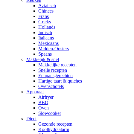
Keuken
Aziatisch
Chinees
Frans
Grieks
Hollands
Indisch
Italiaans
Mexicaans
Midden-Oosters
Spaans
Makkelijk & snel
Makkelijke recepten
Snelle recepten
Eenpansgerechten
Hartige taart & quiches
Ovenschotels
Apparaat
Airfryer
BBQ
Oven
Slowcooker
Dieet
Gezonde recepten
Koolhydraatarm