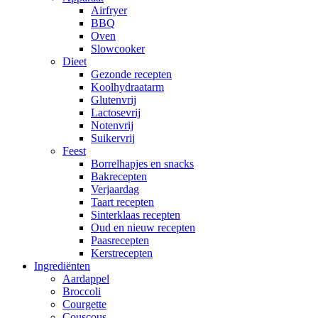
Airfryer
BBQ
Oven
Slowcooker
Dieet
Gezonde recepten
Koolhydraatarm
Glutenvrij
Lactosevrij
Notenvrij
Suikervrij
Feest
Borrelhapjes en snacks
Bakrecepten
Verjaardag
Taart recepten
Sinterklaas recepten
Oud en nieuw recepten
Paasrecepten
Kerstrecepten
Ingrediënten
Aardappel
Broccoli
Courgette
Couscous