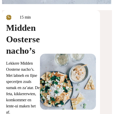
minuten
15
min
Midden
Oosterse
nacho’s
Lekkere Midden
Oosterse nacho’s.
Met labneh en fijne
specerijen zoals
sumak en za’atar. De
feta, kikkererwten,
komkommer en
lente-ui maken het
af.