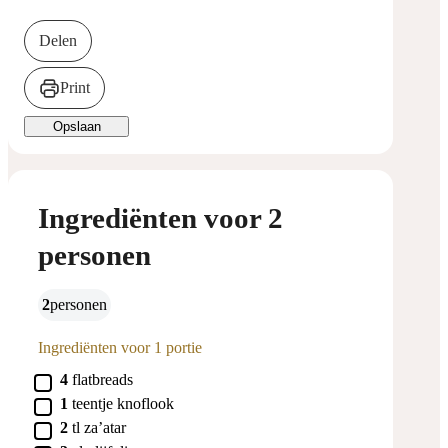
Delen
Print
Opslaan
Ingrediënten voor 2
personen
2
personen
Ingrediënten voor 1 portie
▢
4
flatbreads
▢
1
teentje
knoflook
▢
2
tl
za’atar