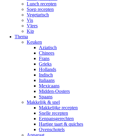
Lunch recepten
Soep recepten
Vegetarisch
Vis
Vlees
Kip
Thema
Keuken
Aziatisch
Chinees
Frans
Grieks
Hollands
Indisch
Italiaans
Mexicaans
Midden-Oosters
Spaans
Makkelijk & snel
Makkelijke recepten
Snelle recepten
Eenpansgerechten
Hartige taart & quiches
Ovenschotels
Apparaat