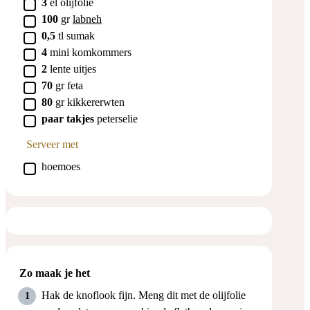
▢
3
el
olijfolie
▢
100
gr
labneh
▢
0,5
tl
sumak
▢
4
mini komkommers
▢
2
lente uitjes
▢
70
gr
feta
▢
80
gr
kikkererwten
▢
paar takjes
peterselie
Serveer met
▢
hoemoes
Zo maak je het
Hak de knoflook fijn. Meng dit met de olijfolie