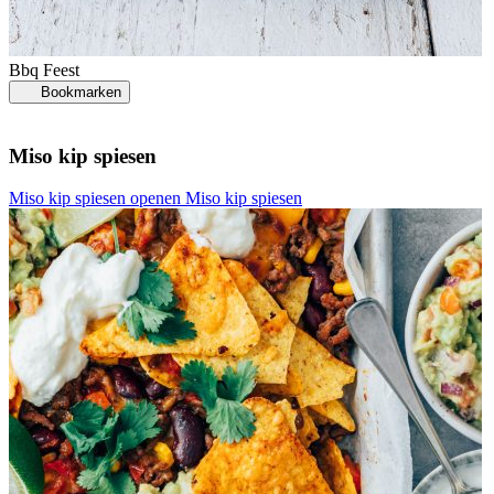
Bbq
Feest
Bookmarken
Miso kip spiesen
Miso kip spiesen openen
Miso kip spiesen