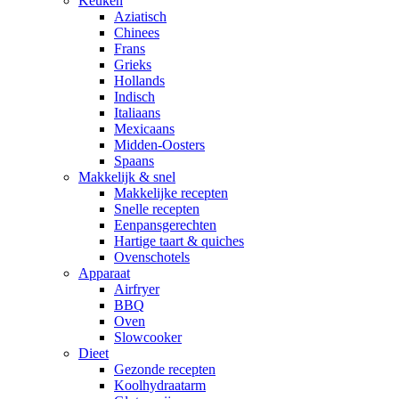
Keuken
Aziatisch
Chinees
Frans
Grieks
Hollands
Indisch
Italiaans
Mexicaans
Midden-Oosters
Spaans
Makkelijk & snel
Makkelijke recepten
Snelle recepten
Eenpansgerechten
Hartige taart & quiches
Ovenschotels
Apparaat
Airfryer
BBQ
Oven
Slowcooker
Dieet
Gezonde recepten
Koolhydraatarm