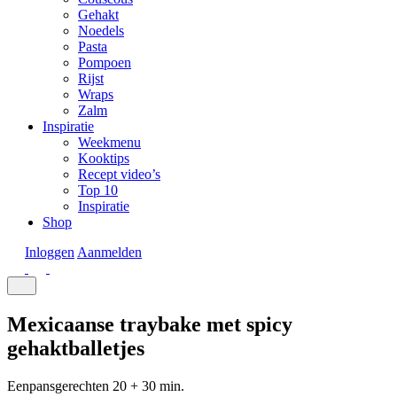
Gehakt
Noedels
Pasta
Pompoen
Rijst
Wraps
Zalm
Inspiratie
Weekmenu
Kooktips
Recept video’s
Top 10
Inspiratie
Shop
Inloggen
Aanmelden
Mexicaanse traybake met spicy
gehaktballetjes
Eenpansgerechten
20 + 30 min.