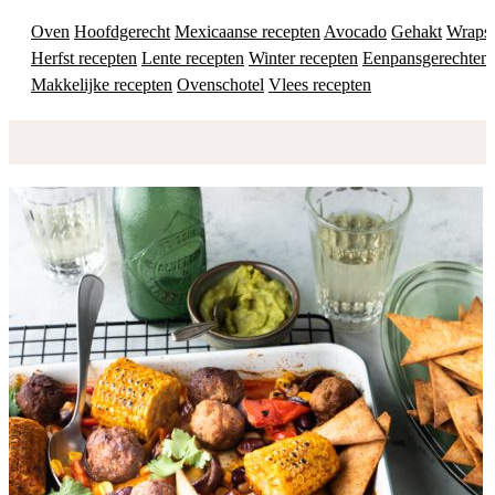
Oven
Hoofdgerecht
Mexicaanse recepten
Avocado
Gehakt
Wraps
Herfst recepten
Lente recepten
Winter recepten
Eenpansgerechten
Makkelijke recepten
Ovenschotel
Vlees recepten