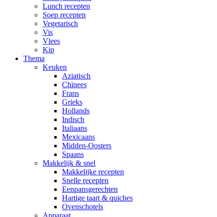
Lunch recepten
Soep recepten
Vegetarisch
Vis
Vlees
Kip
Thema
Keuken
Aziatisch
Chinees
Frans
Grieks
Hollands
Indisch
Italiaans
Mexicaans
Midden-Oosters
Spaans
Makkelijk & snel
Makkelijke recepten
Snelle recepten
Eenpansgerechten
Hartige taart & quiches
Ovenschotels
Apparaat