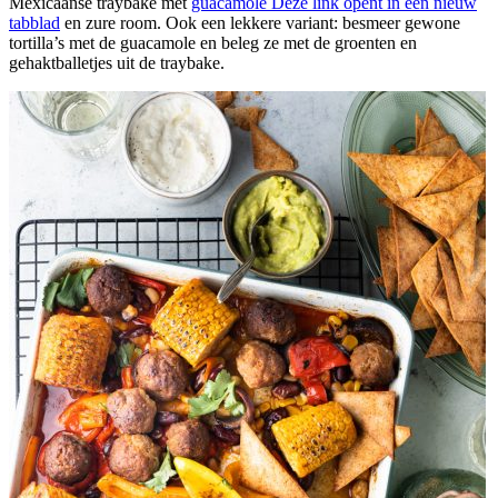
Mexicaanse traybake met
guacamole
Deze link opent in een nieuw
tabblad
en zure room. Ook een lekkere variant: besmeer gewone
tortilla’s met de guacamole en beleg ze met de groenten en
gehaktballetjes uit de traybake.