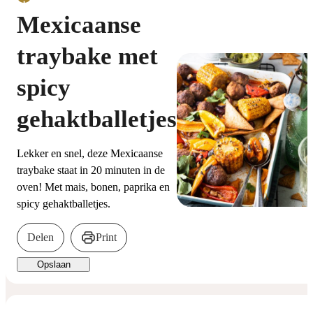
Mexicaanse
traybake met
spicy
gehaktballetjes
Lekker en snel, deze Mexicaanse
traybake staat in 20 minuten in de
oven! Met mais, bonen, paprika en
spicy gehaktballetjes.
Delen
Print
Opslaan