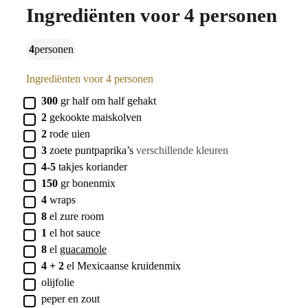
Ingrediënten voor 4 personen
4
personen
Ingrediënten voor 4 personen
▢
300
gr
half om half gehakt
▢
2
gekookte maiskolven
▢
2
rode uien
▢
3
zoete puntpaprika’s
verschillende kleuren
▢
4-5
takjes
koriander
▢
150
gr
bonenmix
▢
4
wraps
▢
8
el
zure room
▢
1
el
hot sauce
▢
8
el
guacamole
▢
4 + 2
el
Mexicaanse kruidenmix
▢
olijfolie
▢
peper en zout