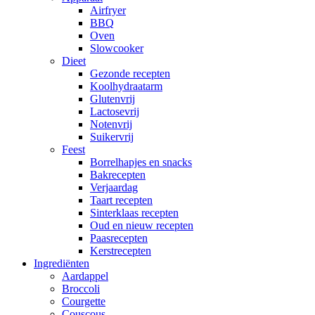
Airfryer
BBQ
Oven
Slowcooker
Dieet
Gezonde recepten
Koolhydraatarm
Glutenvrij
Lactosevrij
Notenvrij
Suikervrij
Feest
Borrelhapjes en snacks
Bakrecepten
Verjaardag
Taart recepten
Sinterklaas recepten
Oud en nieuw recepten
Paasrecepten
Kerstrecepten
Ingrediënten
Aardappel
Broccoli
Courgette
Couscous