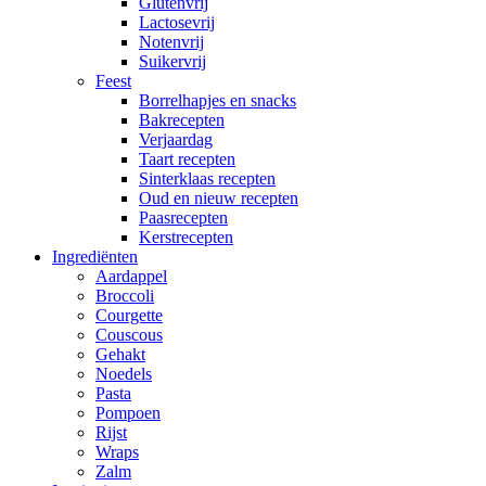
Glutenvrij
Lactosevrij
Notenvrij
Suikervrij
Feest
Borrelhapjes en snacks
Bakrecepten
Verjaardag
Taart recepten
Sinterklaas recepten
Oud en nieuw recepten
Paasrecepten
Kerstrecepten
Ingrediënten
Aardappel
Broccoli
Courgette
Couscous
Gehakt
Noedels
Pasta
Pompoen
Rijst
Wraps
Zalm