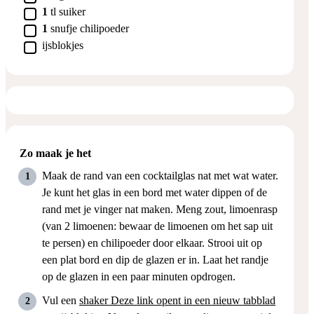
▢
1
tl
suiker
▢
1
snufje
chilipoeder
▢
ijsblokjes
Zo maak je het
Maak de rand van een cocktailglas nat met wat water.
Je kunt het glas in een bord met water dippen of de
rand met je vinger nat maken. Meng zout, limoenrasp
(van 2 limoenen: bewaar de limoenen om het sap uit
te persen) en chilipoeder door elkaar. Strooi uit op
een plat bord en dip de glazen er in. Laat het randje
op de glazen in een paar minuten opdrogen.
Vul een
shaker
Deze link opent in een nieuw tabblad