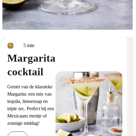
minuten
5
min
Margarita
cocktail
Geniet van de klassieke
Margarita: een mix van
tequila, limoensap en
triple sec. Perfect bij een
Mexicaans etentje of
zonnige middag!