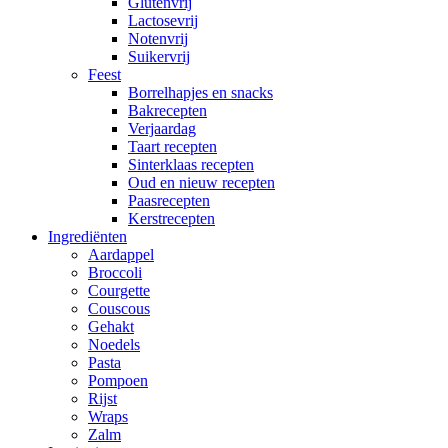
Glutenvrij
Lactosevrij
Notenvrij
Suikervrij
Feest
Borrelhapjes en snacks
Bakrecepten
Verjaardag
Taart recepten
Sinterklaas recepten
Oud en nieuw recepten
Paasrecepten
Kerstrecepten
Ingrediënten
Aardappel
Broccoli
Courgette
Couscous
Gehakt
Noedels
Pasta
Pompoen
Rijst
Wraps
Zalm