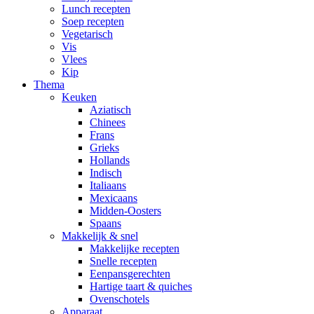
Lunch recepten
Soep recepten
Vegetarisch
Vis
Vlees
Kip
Thema
Keuken
Aziatisch
Chinees
Frans
Grieks
Hollands
Indisch
Italiaans
Mexicaans
Midden-Oosters
Spaans
Makkelijk & snel
Makkelijke recepten
Snelle recepten
Eenpansgerechten
Hartige taart & quiches
Ovenschotels
Apparaat