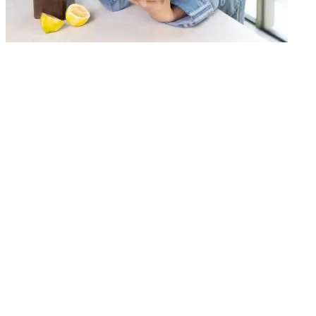
Vind je onze recepten handig? 💛
Stel Uit Paulines Keuken in als jouw voorkeursbron in Google. Zo
vind je onze recepten sneller terug én mis je geen nieuwe inspiratie.
Stel in als voorkeursbron
Deze link leidt naar een externe website en
opent in een nieuw venster.
Probeer ook: