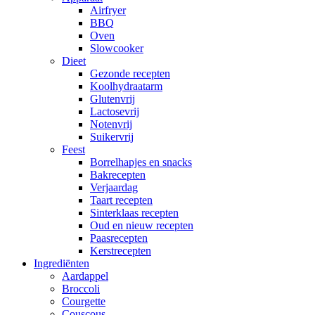
Airfryer
BBQ
Oven
Slowcooker
Dieet
Gezonde recepten
Koolhydraatarm
Glutenvrij
Lactosevrij
Notenvrij
Suikervrij
Feest
Borrelhapjes en snacks
Bakrecepten
Verjaardag
Taart recepten
Sinterklaas recepten
Oud en nieuw recepten
Paasrecepten
Kerstrecepten
Ingrediënten
Aardappel
Broccoli
Courgette
Couscous