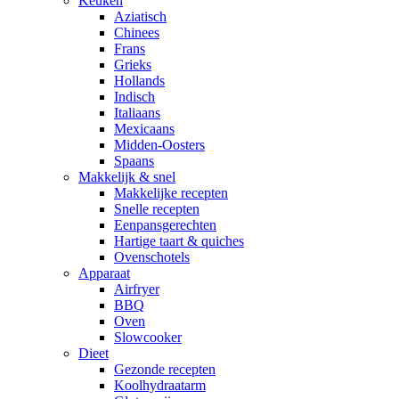
Keuken
Aziatisch
Chinees
Frans
Grieks
Hollands
Indisch
Italiaans
Mexicaans
Midden-Oosters
Spaans
Makkelijk & snel
Makkelijke recepten
Snelle recepten
Eenpansgerechten
Hartige taart & quiches
Ovenschotels
Apparaat
Airfryer
BBQ
Oven
Slowcooker
Dieet
Gezonde recepten
Koolhydraatarm