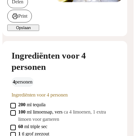
Delen
Print
Opslaan
Ingrediënten voor 4
personen
4
personen
Ingrediënten voor 4 personen
▢
200
ml
tequila
▢
100
ml
limoensap, vers
ca 4 limoenen, 1 extra
limoen voor garneren
▢
60
ml
triple sec
▢
1
tl
grof zeezout