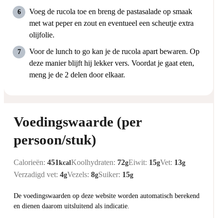
Voeg de rucola toe en breng de pastasalade op smaak
met wat peper en zout en eventueel een scheutje extra
olijfolie.
Voor de lunch to go kan je de rucola apart bewaren. Op
deze manier blijft hij lekker vers. Voordat je gaat eten,
meng je de 2 delen door elkaar.
Voedingswaarde (per
persoon/stuk)
Calorieën:
451
Koolhydraten:
72
Eiwit:
15
Vet:
13
kcal
g
g
g
Verzadigd vet:
4
Vezels:
8
Suiker:
15
g
g
g
De voedingswaarden op deze website worden automatisch berekend
en dienen daarom uitsluitend als indicatie.