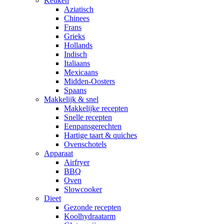
Keuken
Aziatisch
Chinees
Frans
Grieks
Hollands
Indisch
Italiaans
Mexicaans
Midden-Oosters
Spaans
Makkelijk & snel
Makkelijke recepten
Snelle recepten
Eenpansgerechten
Hartige taart & quiches
Ovenschotels
Apparaat
Airfryer
BBQ
Oven
Slowcooker
Dieet
Gezonde recepten
Koolhydraatarm