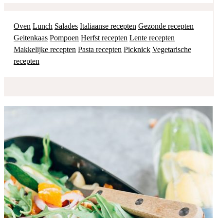
Oven
Lunch
Salades
Italiaanse recepten
Gezonde recepten
Geitenkaas
Pompoen
Herfst recepten
Lente recepten
Makkelijke recepten
Pasta recepten
Picknick
Vegetarische
recepten