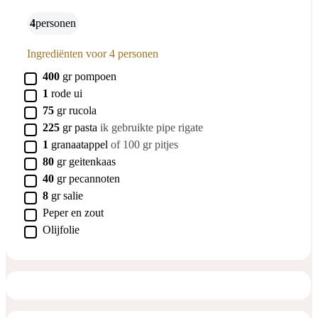
4
personen
Ingrediënten voor 4 personen
▢
400
gr
pompoen
▢
1
rode ui
▢
75
gr
rucola
▢
225
gr
pasta
ik gebruikte pipe rigate
▢
1
granaatappel
of 100 gr pitjes
▢
80
gr
geitenkaas
▢
40
gr
pecannoten
▢
8
gr
salie
▢
Peper en zout
▢
Olijfolie