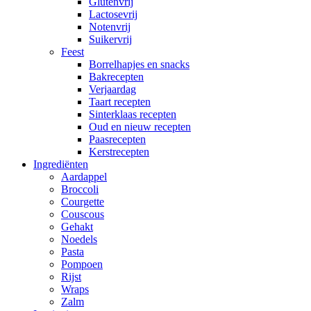
Glutenvrij
Lactosevrij
Notenvrij
Suikervrij
Feest
Borrelhapjes en snacks
Bakrecepten
Verjaardag
Taart recepten
Sinterklaas recepten
Oud en nieuw recepten
Paasrecepten
Kerstrecepten
Ingrediënten
Aardappel
Broccoli
Courgette
Couscous
Gehakt
Noedels
Pasta
Pompoen
Rijst
Wraps
Zalm