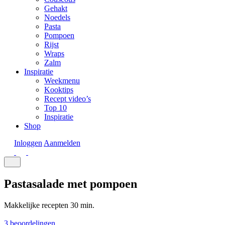
Gehakt
Noedels
Pasta
Pompoen
Rijst
Wraps
Zalm
Inspiratie
Weekmenu
Kooktips
Recept video’s
Top 10
Inspiratie
Shop
Inloggen
Aanmelden
Pastasalade met pompoen
Makkelijke recepten
30 min.
3 beoordelingen