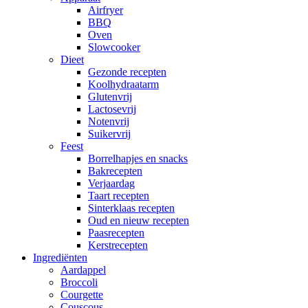
Airfryer
BBQ
Oven
Slowcooker
Dieet
Gezonde recepten
Koolhydraatarm
Glutenvrij
Lactosevrij
Notenvrij
Suikervrij
Feest
Borrelhapjes en snacks
Bakrecepten
Verjaardag
Taart recepten
Sinterklaas recepten
Oud en nieuw recepten
Paasrecepten
Kerstrecepten
Ingrediënten
Aardappel
Broccoli
Courgette
Couscous