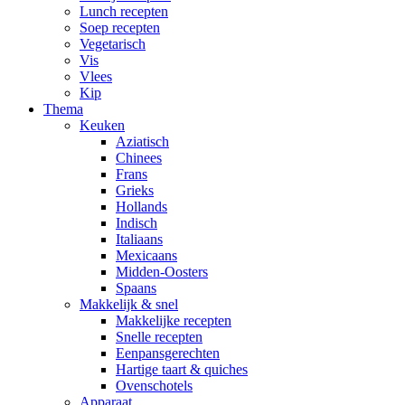
Lunch recepten
Soep recepten
Vegetarisch
Vis
Vlees
Kip
Thema
Keuken
Aziatisch
Chinees
Frans
Grieks
Hollands
Indisch
Italiaans
Mexicaans
Midden-Oosters
Spaans
Makkelijk & snel
Makkelijke recepten
Snelle recepten
Eenpansgerechten
Hartige taart & quiches
Ovenschotels
Apparaat