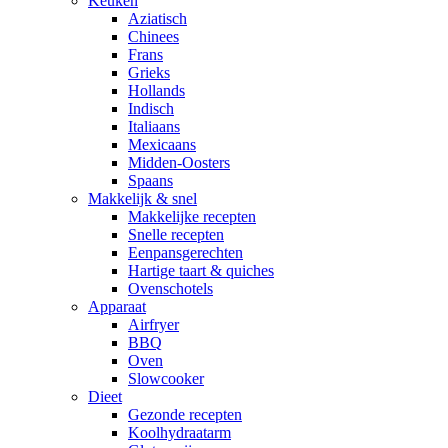
Keuken
Aziatisch
Chinees
Frans
Grieks
Hollands
Indisch
Italiaans
Mexicaans
Midden-Oosters
Spaans
Makkelijk & snel
Makkelijke recepten
Snelle recepten
Eenpansgerechten
Hartige taart & quiches
Ovenschotels
Apparaat
Airfryer
BBQ
Oven
Slowcooker
Dieet
Gezonde recepten
Koolhydraatarm