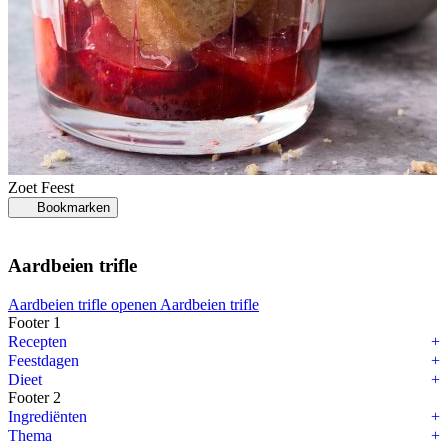
Zoet
Feest
Bookmarken
Aardbeien trifle
Aardbeien trifle openen
Aardbeien trifle
Footer 1
Recepten
Feestdagen
Dieet
Footer 2
Ingrediënten
Thema