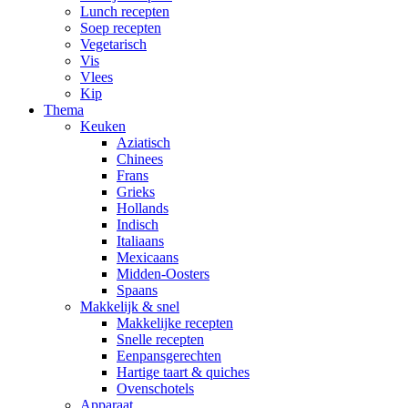
Lunch recepten
Soep recepten
Vegetarisch
Vis
Vlees
Kip
Thema
Keuken
Aziatisch
Chinees
Frans
Grieks
Hollands
Indisch
Italiaans
Mexicaans
Midden-Oosters
Spaans
Makkelijk & snel
Makkelijke recepten
Snelle recepten
Eenpansgerechten
Hartige taart & quiches
Ovenschotels
Apparaat