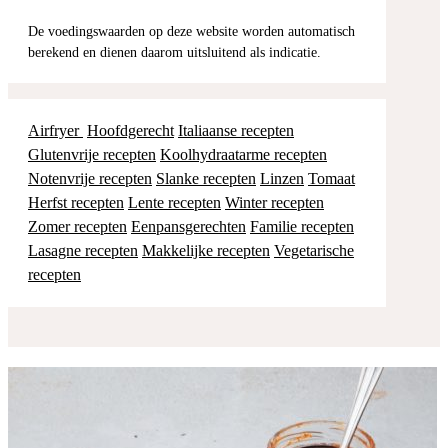
De voedingswaarden op deze website worden automatisch
berekend en dienen daarom uitsluitend als indicatie.
Airfryer
Hoofdgerecht
Italiaanse recepten
Glutenvrije recepten
Koolhydraatarme recepten
Notenvrije recepten
Slanke recepten
Linzen
Tomaat
Herfst recepten
Lente recepten
Winter recepten
Zomer recepten
Eenpansgerechten
Familie recepten
Lasagne recepten
Makkelijke recepten
Vegetarische
recepten