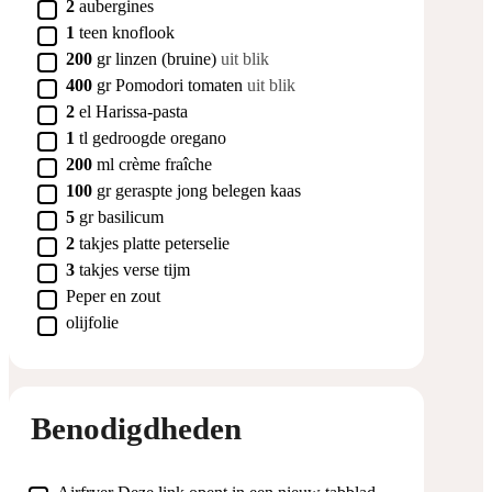
▢
2
aubergines
▢
1
teen
knoflook
▢
200
gr
linzen (bruine)
uit blik
▢
400
gr
Pomodori tomaten
uit blik
▢
2
el
Harissa-pasta
▢
1
tl
gedroogde oregano
▢
200
ml
crème fraîche
▢
100
gr
geraspte jong belegen kaas
▢
5
gr
basilicum
▢
2
takjes
platte peterselie
▢
3
takjes
verse tijm
▢
Peper en zout
▢
olijfolie
Benodigdheden
▢