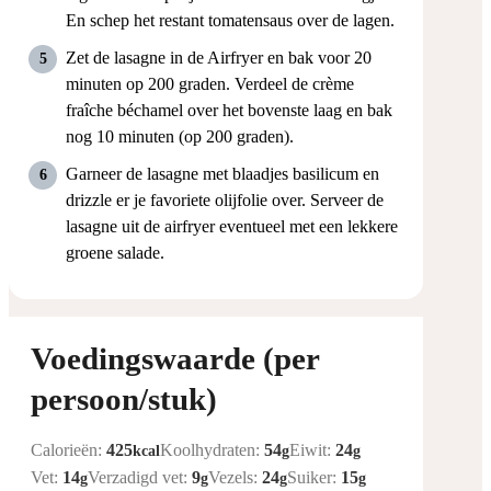
En schep het restant tomatensaus over de lagen.
Zet de lasagne in de Airfryer en bak voor 20
minuten op 200 graden. Verdeel de crème
fraîche béchamel over het bovenste laag en bak
nog 10 minuten (op 200 graden).
Garneer de lasagne met blaadjes basilicum en
drizzle er je favoriete olijfolie over. Serveer de
lasagne uit de airfryer eventueel met een lekkere
groene salade.
Voedingswaarde (per
persoon/stuk)
Calorieën:
425
Koolhydraten:
54
Eiwit:
24
kcal
g
g
Vet:
14
Verzadigd vet:
9
Vezels:
24
Suiker:
15
g
g
g
g