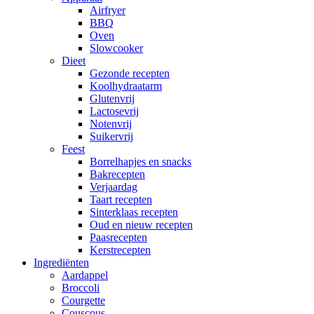
Airfryer
BBQ
Oven
Slowcooker
Dieet
Gezonde recepten
Koolhydraatarm
Glutenvrij
Lactosevrij
Notenvrij
Suikervrij
Feest
Borrelhapjes en snacks
Bakrecepten
Verjaardag
Taart recepten
Sinterklaas recepten
Oud en nieuw recepten
Paasrecepten
Kerstrecepten
Ingrediënten
Aardappel
Broccoli
Courgette
Couscous