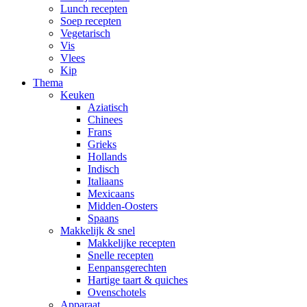
Lunch recepten
Soep recepten
Vegetarisch
Vis
Vlees
Kip
Thema
Keuken
Aziatisch
Chinees
Frans
Grieks
Hollands
Indisch
Italiaans
Mexicaans
Midden-Oosters
Spaans
Makkelijk & snel
Makkelijke recepten
Snelle recepten
Eenpansgerechten
Hartige taart & quiches
Ovenschotels
Apparaat