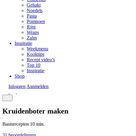
Gehakt
Noedels
Pasta
Pompoen
Rijst
Wraps
Zalm
Inspiratie
Weekmenu
Kooktips
Recept video’s
Top 10
Inspiratie
Shop
Inloggen
Aanmelden
Kruidenboter maken
Basisrecepten
10 min.
31 beoordelingen