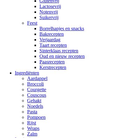
Glutenvrij
Lactosevrij
Notenvrij
Suikervrij
Feest
Borrelhapjes en snacks
Bakrecepten
Verjaardag
Taart recepten
Sinterklaas recepten
Oud en nieuw recepten
Paasrecepten
Kerstrecepten
Ingrediënten
Aardappel
Broccoli
Courgette
Couscous
Gehakt
Noedels
Pasta
Pompoen
Rijst
Wraps
Zalm