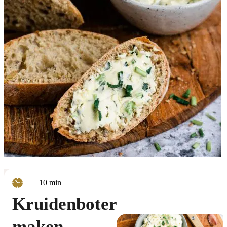
minuten
10
min
Kruidenboter
maken