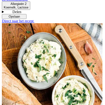
Allergieën
2
Koemelk, Lactose
Delen
Opslaan
Direct naar het recept