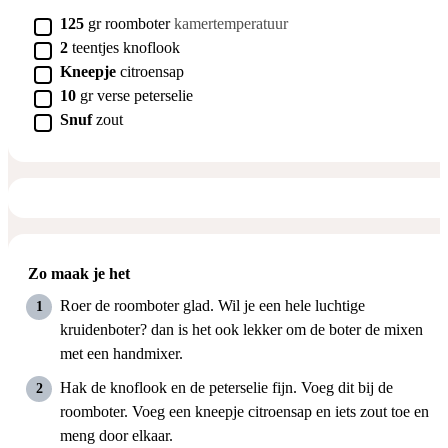
▢
125
gr
roomboter
kamertemperatuur
▢
2
teentjes
knoflook
▢
Kneepje
citroensap
▢
10
gr
verse peterselie
▢
Snuf
zout
Zo maak je het
Roer de roomboter glad. Wil je een hele luchtige
kruidenboter? dan is het ook lekker om de boter de mixen
met een handmixer.
Hak de knoflook en de peterselie fijn. Voeg dit bij de
roomboter. Voeg een kneepje citroensap en iets zout toe en
meng door elkaar.