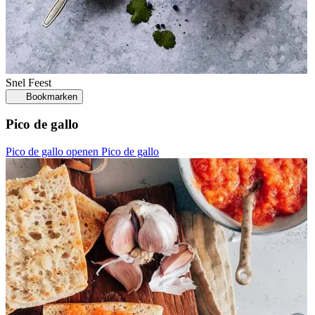
Snel
Feest
Bookmarken
Pico de gallo
Pico de gallo openen
Pico de gallo