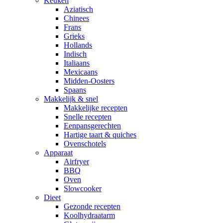
Keuken
Aziatisch
Chinees
Frans
Grieks
Hollands
Indisch
Italiaans
Mexicaans
Midden-Oosters
Spaans
Makkelijk & snel
Makkelijke recepten
Snelle recepten
Eenpansgerechten
Hartige taart & quiches
Ovenschotels
Apparaat
Airfryer
BBQ
Oven
Slowcooker
Dieet
Gezonde recepten
Koolhydraatarm