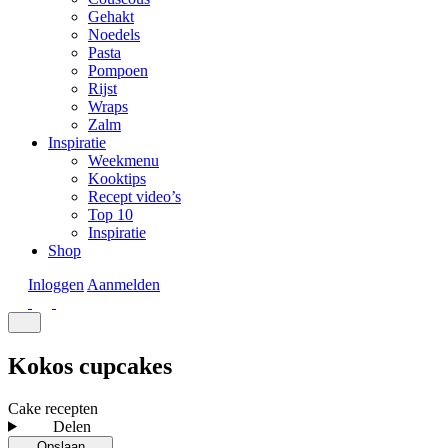
Gehakt
Noedels
Pasta
Pompoen
Rijst
Wraps
Zalm
Inspiratie
Weekmenu
Kooktips
Recept video’s
Top 10
Inspiratie
Shop
Inloggen
Aanmelden
Kokos cupcakes
Cake recepten
Delen
Opslaan