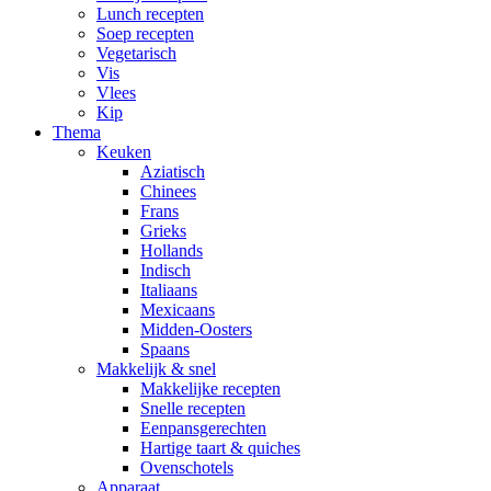
Lunch recepten
Soep recepten
Vegetarisch
Vis
Vlees
Kip
Thema
Keuken
Aziatisch
Chinees
Frans
Grieks
Hollands
Indisch
Italiaans
Mexicaans
Midden-Oosters
Spaans
Makkelijk & snel
Makkelijke recepten
Snelle recepten
Eenpansgerechten
Hartige taart & quiches
Ovenschotels
Apparaat