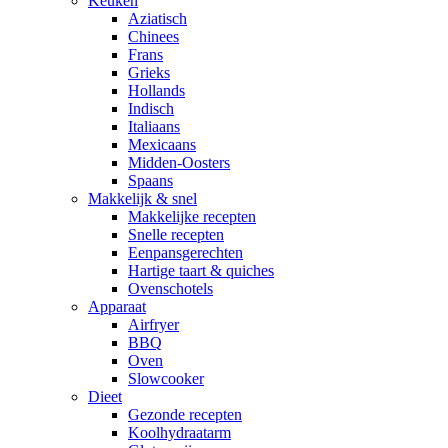
Keuken
Aziatisch
Chinees
Frans
Grieks
Hollands
Indisch
Italiaans
Mexicaans
Midden-Oosters
Spaans
Makkelijk & snel
Makkelijke recepten
Snelle recepten
Eenpansgerechten
Hartige taart & quiches
Ovenschotels
Apparaat
Airfryer
BBQ
Oven
Slowcooker
Dieet
Gezonde recepten
Koolhydraatarm