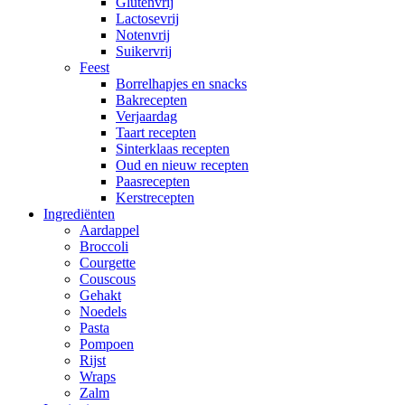
Glutenvrij
Lactosevrij
Notenvrij
Suikervrij
Feest
Borrelhapjes en snacks
Bakrecepten
Verjaardag
Taart recepten
Sinterklaas recepten
Oud en nieuw recepten
Paasrecepten
Kerstrecepten
Ingrediënten
Aardappel
Broccoli
Courgette
Couscous
Gehakt
Noedels
Pasta
Pompoen
Rijst
Wraps
Zalm