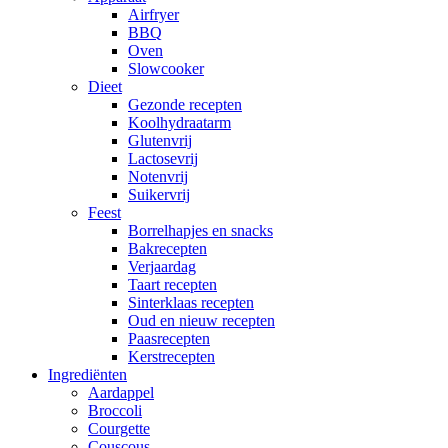
Airfryer
BBQ
Oven
Slowcooker
Dieet
Gezonde recepten
Koolhydraatarm
Glutenvrij
Lactosevrij
Notenvrij
Suikervrij
Feest
Borrelhapjes en snacks
Bakrecepten
Verjaardag
Taart recepten
Sinterklaas recepten
Oud en nieuw recepten
Paasrecepten
Kerstrecepten
Ingrediënten
Aardappel
Broccoli
Courgette
Couscous