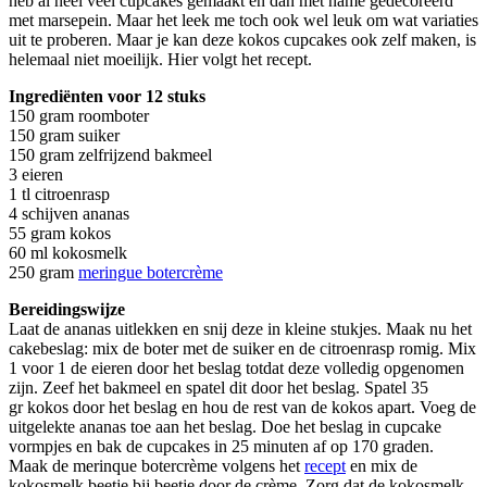
heb al heel veel cupcakes gemaakt en dan met name gedecoreerd
met marsepein. Maar het leek me toch ook wel leuk om wat variaties
uit te proberen. Maar je kan deze kokos cupcakes ook zelf maken, is
helemaal niet moeilijk. Hier volgt het recept.
Ingrediënten voor 12 stuks
150 gram roomboter
150 gram suiker
150 gram zelfrijzend bakmeel
3 eieren
1 tl citroenrasp
4 schijven ananas
55 gram kokos
60 ml kokosmelk
250 gram
meringue botercrème
Bereidingswijze
Laat de ananas uitlekken en snij deze in kleine stukjes. Maak nu het
cakebeslag: mix de boter met de suiker en de citroenrasp romig. Mix
1 voor 1 de eieren door het beslag totdat deze volledig opgenomen
zijn. Zeef het bakmeel en spatel dit door het beslag. Spatel 35
gr kokos door het beslag en hou de rest van de kokos apart. Voeg de
uitgelekte ananas toe aan het beslag. Doe het beslag in cupcake
vormpjes en bak de cupcakes in 25 minuten af op 170 graden.
Maak de merinque botercrème volgens het
recept
en mix de
kokosmelk beetje bij beetje door de crème. Zorg dat de kokosmelk