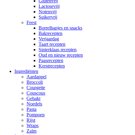
Glutenvrij
Lactosevrij
Notenvrij
Suikervrij
Feest
Borrelhapjes en snacks
Bakrecepten
Verjaardag
Taart recepten
Sinterklaas recepten
Oud en nieuw recepten
Paasrecepten
Kerstrecepten
Ingrediënten
Aardappel
Broccoli
Courgette
Couscous
Gehakt
Noedels
Pasta
Pompoen
Rijst
Wraps
Zalm