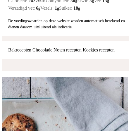
Calorieën:
242
Koolhydraten:
30
Eiwit:
3
Vet:
13
kcal
g
g
g
Verzadigd vet:
6
Vezels:
1
Suiker:
18
g
g
g
De voedingswaarden op deze website worden automatisch berekend en
dienen daarom uitsluitend als indicatie.
Bakrecepten
Chocolade
Noten recepten
Koekjes recepten