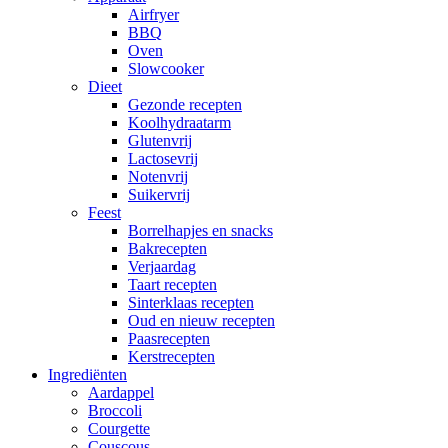
Airfryer
BBQ
Oven
Slowcooker
Dieet
Gezonde recepten
Koolhydraatarm
Glutenvrij
Lactosevrij
Notenvrij
Suikervrij
Feest
Borrelhapjes en snacks
Bakrecepten
Verjaardag
Taart recepten
Sinterklaas recepten
Oud en nieuw recepten
Paasrecepten
Kerstrecepten
Ingrediënten
Aardappel
Broccoli
Courgette
Couscous