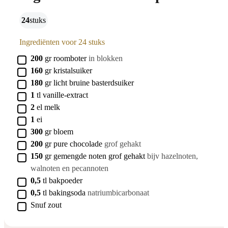
24
stuks
Ingrediënten voor 24 stuks
▢
200
gr
roomboter
in blokken
▢
160
gr
kristalsuiker
▢
180
gr
licht bruine basterdsuiker
▢
1
tl
vanille-extract
▢
2
el
melk
▢
1
ei
▢
300
gr
bloem
▢
200
gr
pure chocolade
grof gehakt
▢
150
gr
gemengde noten grof gehakt
bijv hazelnoten,
walnoten en pecannoten
▢
0,5
tl
bakpoeder
▢
0,5
tl
bakingsoda
natriumbicarbonaat
▢
Snuf zout