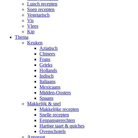
Lunch recepten
Soep recepten
Vegetarisch
Vis
Vlees
Kip
Thema
Keuken
Aziatisch
Chinees
Frans
Grieks
Hollands
Indisch
Italiaans
Mexicaans
Midden-Oosters
Spaans
Makkelijk & snel
Makkelijke recepten
Snelle recepten
Eenpansgerechten
Hartige taart & quiches
Ovenschotels
Apparaat