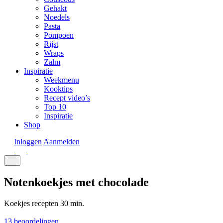
Gehakt
Noedels
Pasta
Pompoen
Rijst
Wraps
Zalm
Inspiratie
Weekmenu
Kooktips
Recept video’s
Top 10
Inspiratie
Shop
Inloggen
Aanmelden
Notenkoekjes met chocolade
Koekjes recepten
30 min.
13 beoordelingen