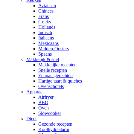
Keuken
Aziatisch
Chinees
Frans
Grieks
Hollands
Indisch
Italiaans
Mexicaans
Midden-Oosters
Spaans
Makkelijk & snel
Makkelijke recepten
Snelle recepten
Eenpansgerechten
Hartige taart & quiches
Ovenschotels
Apparaat
Airfryer
BBQ
Oven
Slowcooker
Dieet
Gezonde recepten
Koolhydraatarm