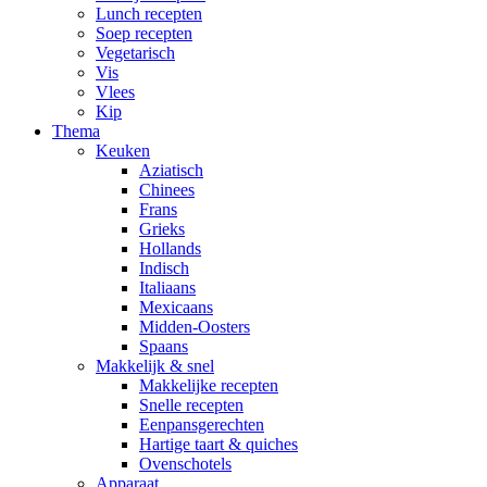
Lunch recepten
Soep recepten
Vegetarisch
Vis
Vlees
Kip
Thema
Keuken
Aziatisch
Chinees
Frans
Grieks
Hollands
Indisch
Italiaans
Mexicaans
Midden-Oosters
Spaans
Makkelijk & snel
Makkelijke recepten
Snelle recepten
Eenpansgerechten
Hartige taart & quiches
Ovenschotels
Apparaat