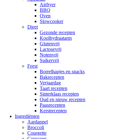
Airfryer
BBQ
Oven
Slowcooker
Dieet
Gezonde recepten
Koolhydraatarm
Glutenvrij
Lactosevrij
Notenvrij
Suikervrij
Feest
Borrelhapjes en snacks
Bakrecepten
Verjaardag
Taart recepten
Sinterklaas recepten
Oud en nieuw recepten
Paasrecepten
Kerstrecepten
Ingrediënten
Aardappel
Broccoli
Courgette
Couscous