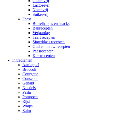
Glutenvrij
Lactosevrij
Notenvrij
Suikervrij
Feest
Borrelhapjes en snacks
Bakrecepten
Verjaardag
Taart recepten
Sinterklaas recepten
Oud en nieuw recepten
Paasrecepten
Kerstrecepten
Ingrediënten
Aardappel
Broccoli
Courgette
Couscous
Gehakt
Noedels
Pasta
Pompoen
Rijst
Wraps
Zalm