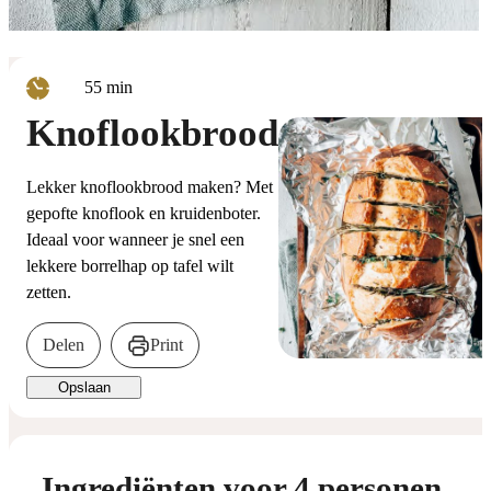
minuten
55
min
Knoflookbrood
Lekker knoflookbrood maken? Met
gepofte knoflook en kruidenboter.
Ideaal voor wanneer je snel een
lekkere borrelhap op tafel wilt
zetten.
Delen
Print
Opslaan
Ingrediënten voor 4 personen