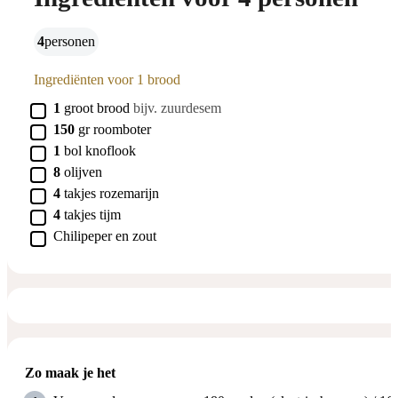
4
personen
Ingrediënten voor 1 brood
▢
1
groot
brood
bijv. zuurdesem
▢
150
gr
roomboter
▢
1
bol
knoflook
▢
8
olijven
▢
4
takjes
rozemarijn
▢
4
takjes
tijm
▢
Chilipeper en zout
Zo maak je het