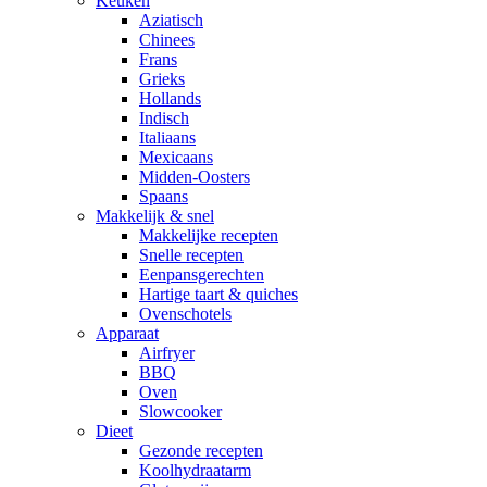
Keuken
Aziatisch
Chinees
Frans
Grieks
Hollands
Indisch
Italiaans
Mexicaans
Midden-Oosters
Spaans
Makkelijk & snel
Makkelijke recepten
Snelle recepten
Eenpansgerechten
Hartige taart & quiches
Ovenschotels
Apparaat
Airfryer
BBQ
Oven
Slowcooker
Dieet
Gezonde recepten
Koolhydraatarm