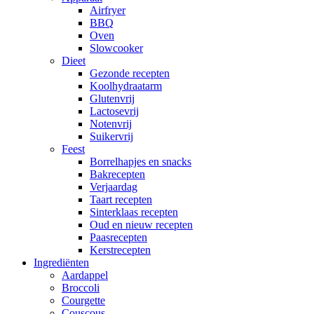
Airfryer
BBQ
Oven
Slowcooker
Dieet
Gezonde recepten
Koolhydraatarm
Glutenvrij
Lactosevrij
Notenvrij
Suikervrij
Feest
Borrelhapjes en snacks
Bakrecepten
Verjaardag
Taart recepten
Sinterklaas recepten
Oud en nieuw recepten
Paasrecepten
Kerstrecepten
Ingrediënten
Aardappel
Broccoli
Courgette
Couscous