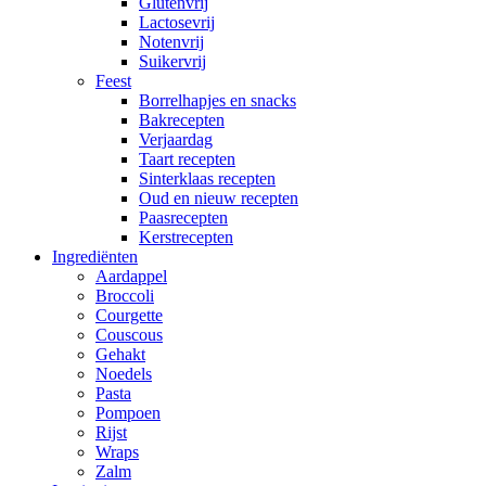
Glutenvrij
Lactosevrij
Notenvrij
Suikervrij
Feest
Borrelhapjes en snacks
Bakrecepten
Verjaardag
Taart recepten
Sinterklaas recepten
Oud en nieuw recepten
Paasrecepten
Kerstrecepten
Ingrediënten
Aardappel
Broccoli
Courgette
Couscous
Gehakt
Noedels
Pasta
Pompoen
Rijst
Wraps
Zalm