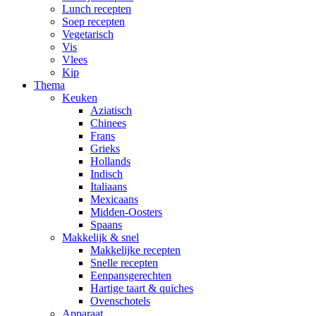
Lunch recepten
Soep recepten
Vegetarisch
Vis
Vlees
Kip
Thema
Keuken
Aziatisch
Chinees
Frans
Grieks
Hollands
Indisch
Italiaans
Mexicaans
Midden-Oosters
Spaans
Makkelijk & snel
Makkelijke recepten
Snelle recepten
Eenpansgerechten
Hartige taart & quiches
Ovenschotels
Apparaat