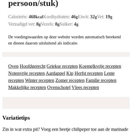
persoon/stuk)
Calorieën:
468
Koolhydraten:
46
Eiwit:
32
Vet:
19
kcal
g
g
g
Verzadigd vet:
8
Vezels:
8
Suiker:
4
g
g
g
De voedingswaarden op deze website worden automatisch berekend
en dienen daarom uitsluitend als indicatie.
Oven
Hoofdgerecht
Griekse recepten
Koemelkvrije recepten
Notenvrije recepten
Aardappel
Kip
Herfst recepten
Lente
recepten
Winter recepten
Zomer recepten
Familie recepten
Makkelijke recepten
Ovenschotel
Vlees recepten
Variatietips
Zin in wat extra pit? Voeg een beetje chilipeper toe aan de marinade