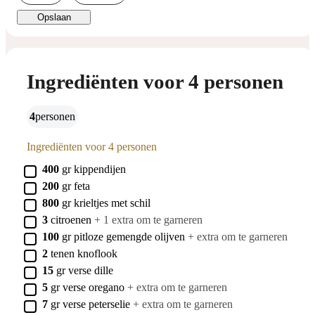
Opslaan
Ingrediënten voor 4 personen
4
personen
Ingrediënten voor 4 personen
▢
400
gr
kippendijen
▢
200
gr
feta
▢
800
gr
krieltjes met schil
▢
3
citroenen
+ 1 extra om te garneren
▢
100
gr
pitloze gemengde olijven
+ extra om te garneren
▢
2
tenen
knoflook
▢
15
gr
verse dille
▢
5
gr
verse oregano
+ extra om te garneren
▢
7
gr
verse peterselie
+ extra om te garneren