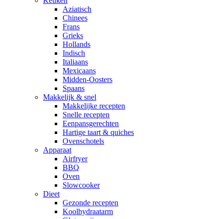
Keuken
Aziatisch
Chinees
Frans
Grieks
Hollands
Indisch
Italiaans
Mexicaans
Midden-Oosters
Spaans
Makkelijk & snel
Makkelijke recepten
Snelle recepten
Eenpansgerechten
Hartige taart & quiches
Ovenschotels
Apparaat
Airfryer
BBQ
Oven
Slowcooker
Dieet
Gezonde recepten
Koolhydraatarm