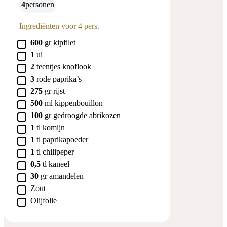
4
personen
Ingrediënten voor 4 pers.
▢
600
gr
kipfilet
▢
1
ui
▢
2
teentjes
knoflook
▢
3
rode paprika’s
▢
275
gr
rijst
▢
500
ml
kippenbouillon
▢
100
gr
gedroogde abrikozen
▢
1
tl
komijn
▢
1
tl
paprikapoeder
▢
1
tl
chilipeper
▢
0,5
tl
kaneel
▢
30
gr
amandelen
▢
Zout
▢
Olijfolie