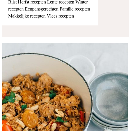
Rijst
Herfst recepten
Lente recepten
Winter
recepten
Eenpansgerechten
Familie recepten
Makkelijke recepten
Vlees recepten