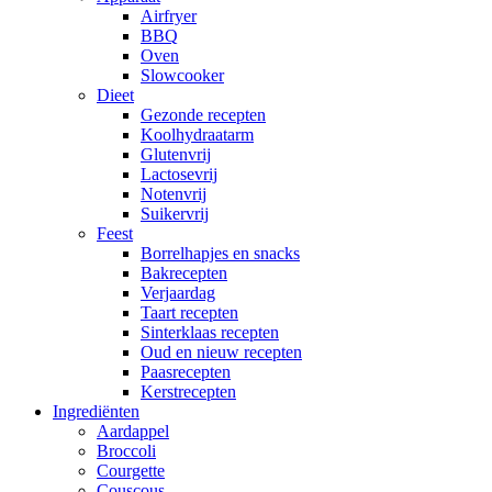
Airfryer
BBQ
Oven
Slowcooker
Dieet
Gezonde recepten
Koolhydraatarm
Glutenvrij
Lactosevrij
Notenvrij
Suikervrij
Feest
Borrelhapjes en snacks
Bakrecepten
Verjaardag
Taart recepten
Sinterklaas recepten
Oud en nieuw recepten
Paasrecepten
Kerstrecepten
Ingrediënten
Aardappel
Broccoli
Courgette
Couscous