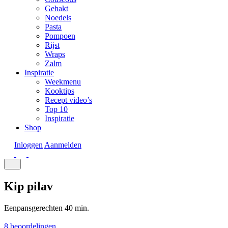
Gehakt
Noedels
Pasta
Pompoen
Rijst
Wraps
Zalm
Inspiratie
Weekmenu
Kooktips
Recept video’s
Top 10
Inspiratie
Shop
Inloggen
Aanmelden
Kip pilav
Eenpansgerechten
40 min.
8 beoordelingen