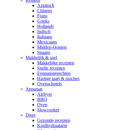
Keuken
Aziatisch
Chinees
Frans
Grieks
Hollands
Indisch
Italiaans
Mexicaans
Midden-Oosters
Spaans
Makkelijk & snel
Makkelijke recepten
Snelle recepten
Eenpansgerechten
Hartige taart & quiches
Ovenschotels
Apparaat
Airfryer
BBQ
Oven
Slowcooker
Dieet
Gezonde recepten
Koolhydraatarm