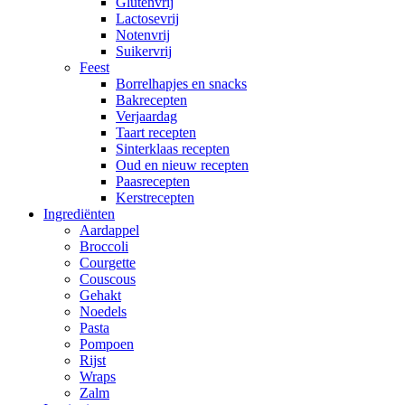
Glutenvrij
Lactosevrij
Notenvrij
Suikervrij
Feest
Borrelhapjes en snacks
Bakrecepten
Verjaardag
Taart recepten
Sinterklaas recepten
Oud en nieuw recepten
Paasrecepten
Kerstrecepten
Ingrediënten
Aardappel
Broccoli
Courgette
Couscous
Gehakt
Noedels
Pasta
Pompoen
Rijst
Wraps
Zalm