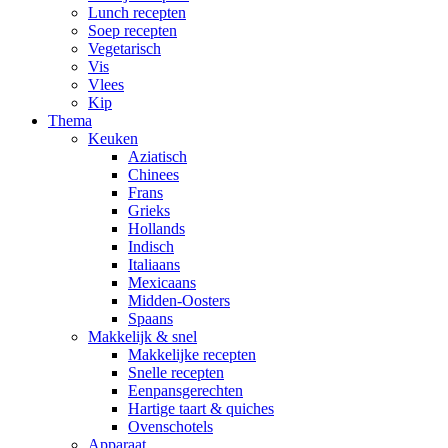
Lunch recepten
Soep recepten
Vegetarisch
Vis
Vlees
Kip
Thema
Keuken
Aziatisch
Chinees
Frans
Grieks
Hollands
Indisch
Italiaans
Mexicaans
Midden-Oosters
Spaans
Makkelijk & snel
Makkelijke recepten
Snelle recepten
Eenpansgerechten
Hartige taart & quiches
Ovenschotels
Apparaat