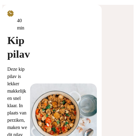
minuten
40
min
Kip
pilav
Deze kip
pilav is
lekker
makkelijk
en snel
klaar. In
plaats van
perziken,
maken we
dit pilav