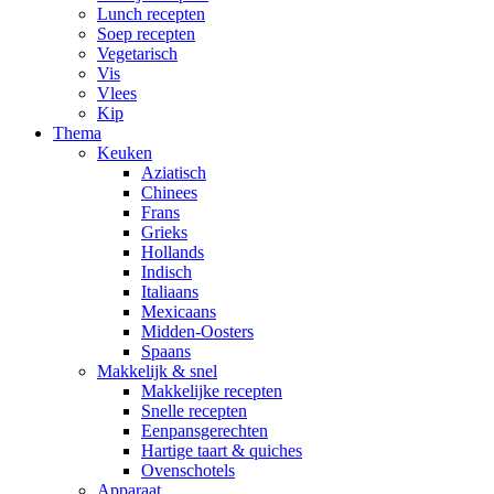
Lunch recepten
Soep recepten
Vegetarisch
Vis
Vlees
Kip
Thema
Keuken
Aziatisch
Chinees
Frans
Grieks
Hollands
Indisch
Italiaans
Mexicaans
Midden-Oosters
Spaans
Makkelijk & snel
Makkelijke recepten
Snelle recepten
Eenpansgerechten
Hartige taart & quiches
Ovenschotels
Apparaat