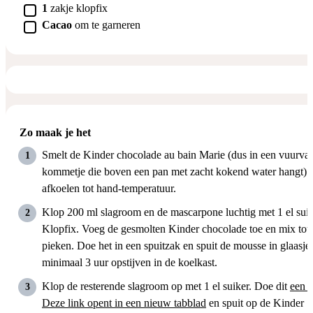
▢
1
zakje
klopfix
▢
Cacao
om te garneren
Zo maak je het
Smelt de Kinder chocolade au bain Marie (dus in een vuurvas
kommetje die boven een pan met zacht kokend water hangt). 
afkoelen tot hand-temperatuur.
Klop 200 ml slagroom en de mascarpone luchtig met 1 el suik
Klopfix. Voeg de gesmolten Kinder chocolade toe en mix tot s
pieken. Doe het in een spuitzak en spuit de mousse in glaasje
minimaal 3 uur opstijven in de koelkast.
Klop de resterende slagroom op met 1 el suiker. Doe dit
een s
Deze link opent in een nieuw tabblad
en spuit op de Kinder