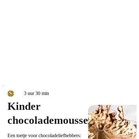
uur
minuten
3
uur
30
min
Kinder
chocolademousse
Een toetje voor chocoladeliefhebbers: