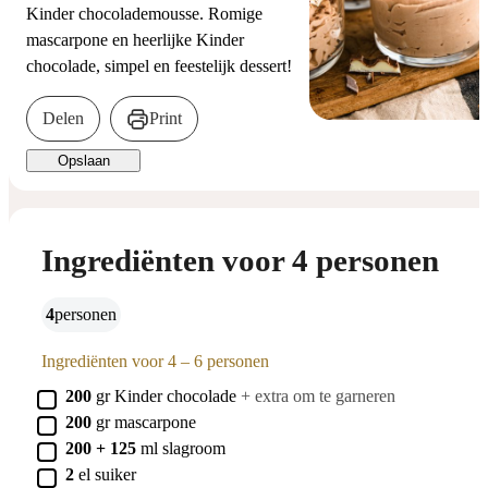
Kinder chocolademousse. Romige
mascarpone en heerlijke Kinder
chocolade, simpel en feestelijk dessert!
Delen
Print
Opslaan
Ingrediënten voor 4 personen
4
personen
Ingrediënten voor 4 – 6 personen
▢
200
gr
Kinder chocolade
+ extra om te garneren
▢
200
gr
mascarpone
▢
200 + 125
ml
slagroom
▢
2
el
suiker