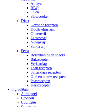
Airfryer
BBQ
Oven
Slowcooker
Dieet
Gezonde recepten
Koolhydraatarm
Glutenvrij
Lactosevrij
Notenvrij
Suikervrij
Feest
Borrelhapjes en snacks
Bakrecepten
Verjaardag
Taart recepten
Sinterklaas recepten
Oud en nieuw recepten
Paasrecepten
Kerstrecepten
Ingrediënten
Aardappel
Broccoli
Courgette
Couscous