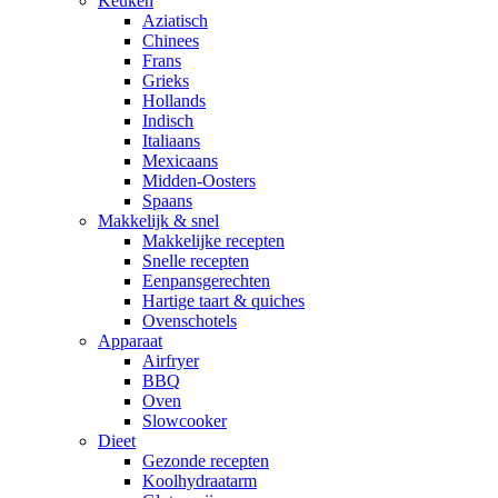
Keuken
Aziatisch
Chinees
Frans
Grieks
Hollands
Indisch
Italiaans
Mexicaans
Midden-Oosters
Spaans
Makkelijk & snel
Makkelijke recepten
Snelle recepten
Eenpansgerechten
Hartige taart & quiches
Ovenschotels
Apparaat
Airfryer
BBQ
Oven
Slowcooker
Dieet
Gezonde recepten
Koolhydraatarm