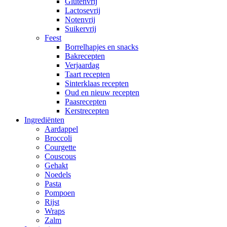
Glutenvrij
Lactosevrij
Notenvrij
Suikervrij
Feest
Borrelhapjes en snacks
Bakrecepten
Verjaardag
Taart recepten
Sinterklaas recepten
Oud en nieuw recepten
Paasrecepten
Kerstrecepten
Ingrediënten
Aardappel
Broccoli
Courgette
Couscous
Gehakt
Noedels
Pasta
Pompoen
Rijst
Wraps
Zalm