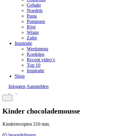
Gehakt
Noedels
Pasta
Pompoen
Rijst
Wraps
Zalm
Inspiratie
Weekmenu
Kooktips
Recept video’s
Top 10
Inspiratie
Shop
Inloggen
Aanmelden
Kinder chocolademousse
Kinderrecepten
210 min.
65 beoordelingen