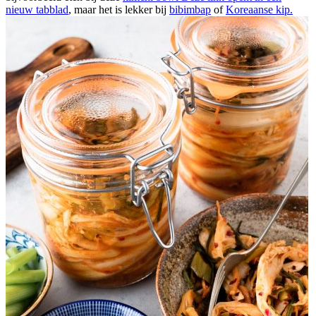
nieuw tabblad
, maar het is lekker bij
bibimbap
of
Koreaanse kip.