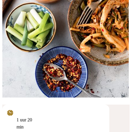
uur
minuten
1
uur
20
min