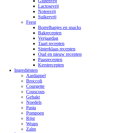
Glutenvrij
Lactosevrij
Notenvrij
Suikervrij
Feest
Borrelhapjes en snacks
Bakrecepten
Verjaardag
Taart recepten
Sinterklaas recepten
Oud en nieuw recepten
Paasrecepten
Kerstrecepten
Ingrediënten
Aardappel
Broccoli
Courgette
Couscous
Gehakt
Noedels
Pasta
Pompoen
Rijst
Wraps
Zalm