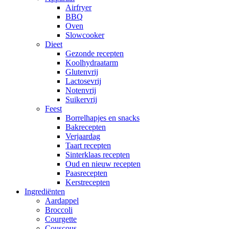
Airfryer
BBQ
Oven
Slowcooker
Dieet
Gezonde recepten
Koolhydraatarm
Glutenvrij
Lactosevrij
Notenvrij
Suikervrij
Feest
Borrelhapjes en snacks
Bakrecepten
Verjaardag
Taart recepten
Sinterklaas recepten
Oud en nieuw recepten
Paasrecepten
Kerstrecepten
Ingrediënten
Aardappel
Broccoli
Courgette
Couscous