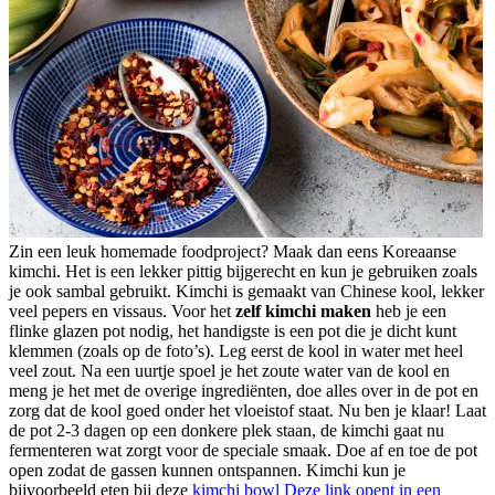
Zin een leuk homemade foodproject? Maak dan eens Koreaanse
kimchi. Het is een lekker pittig bijgerecht en kun je gebruiken zoals
je ook sambal gebruikt. Kimchi is gemaakt van Chinese kool, lekker
veel pepers en vissaus. Voor het
zelf kimchi maken
heb je een
flinke glazen pot nodig, het handigste is een pot die je dicht kunt
klemmen (zoals op de foto’s). Leg eerst de kool in water met heel
veel zout. Na een uurtje spoel je het zoute water van de kool en
meng je het met de overige ingrediënten, doe alles over in de pot en
zorg dat de kool goed onder het vloeistof staat. Nu ben je klaar! Laat
de pot 2-3 dagen op een donkere plek staan, de kimchi gaat nu
fermenteren wat zorgt voor de speciale smaak. Doe af en toe de pot
open zodat de gassen kunnen ontspannen. Kimchi kun je
bijvoorbeeld eten bij deze
kimchi bowl
Deze link opent in een