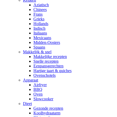
Keuken
Aziatisch
Chinees
Frans
Grieks
Hollands
Indisch
Italiaans
Mexicaans
Midden-Oosters
Spaans
Makkelijk & snel
Makkelijke recepten
Snelle recepten
Eenpansgerechten
Hartige taart & quiches
Ovenschotels
Apparaat
Airfryer
BBQ
Oven
Slowcooker
Dieet
Gezonde recepten
Koolhydraatarm