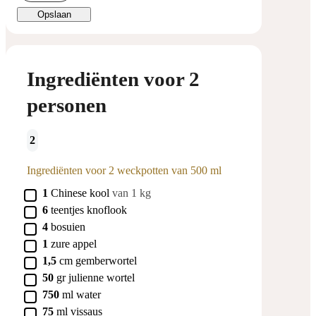
Opslaan
Ingrediënten voor 2
personen
2
Ingrediënten voor 2 weckpotten van 500 ml
▢
1
Chinese kool
van 1 kg
▢
6
teentjes knoflook
▢
4
bosuien
▢
1
zure appel
▢
1,5
cm
gemberwortel
▢
50
gr
julienne wortel
▢
750
ml
water
▢
75
ml
vissaus