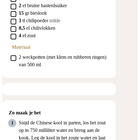
▢
2
el
bruine basterdsuiker
▢
15
gr
bieslook
▢
3
tl
chilipoeder
milde
▢
0,5
el
chilivlokken
▢
4
el
zout
Materiaal
▢
2 weckpotten (met klem en rubberen ringen)
van 500 ml
Zo maak je het
Snijd de Chinese kool in parten, los het zout
op in 750 milliliter water en breng aan de
kook. Leg de kool in het zoute water en laat