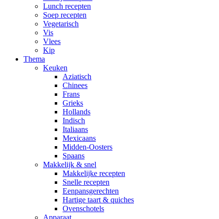
Lunch recepten
Soep recepten
Vegetarisch
Vis
Vlees
Kip
Thema
Keuken
Aziatisch
Chinees
Frans
Grieks
Hollands
Indisch
Italiaans
Mexicaans
Midden-Oosters
Spaans
Makkelijk & snel
Makkelijke recepten
Snelle recepten
Eenpansgerechten
Hartige taart & quiches
Ovenschotels
Apparaat