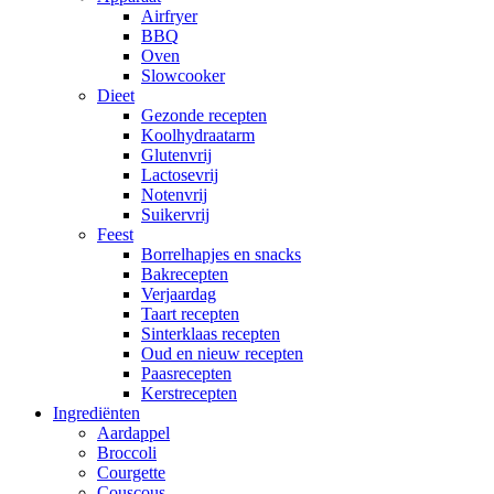
Airfryer
BBQ
Oven
Slowcooker
Dieet
Gezonde recepten
Koolhydraatarm
Glutenvrij
Lactosevrij
Notenvrij
Suikervrij
Feest
Borrelhapjes en snacks
Bakrecepten
Verjaardag
Taart recepten
Sinterklaas recepten
Oud en nieuw recepten
Paasrecepten
Kerstrecepten
Ingrediënten
Aardappel
Broccoli
Courgette
Couscous