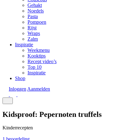
Gehakt
Noedels
Pasta
Pompoen
Rijst
Wraps
Zalm
Inspiratie
Weekmenu
Kooktips
Recept video’s
Top 10
Inspiratie
Shop
Inloggen
Aanmelden
Kidsproof: Pepernoten truffels
Kinderrecepten
1 beoordeling