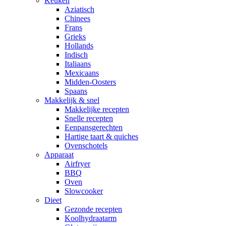
Keuken
Aziatisch
Chinees
Frans
Grieks
Hollands
Indisch
Italiaans
Mexicaans
Midden-Oosters
Spaans
Makkelijk & snel
Makkelijke recepten
Snelle recepten
Eenpansgerechten
Hartige taart & quiches
Ovenschotels
Apparaat
Airfryer
BBQ
Oven
Slowcooker
Dieet
Gezonde recepten
Koolhydraatarm