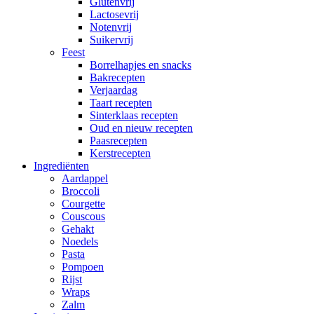
Glutenvrij
Lactosevrij
Notenvrij
Suikervrij
Feest
Borrelhapjes en snacks
Bakrecepten
Verjaardag
Taart recepten
Sinterklaas recepten
Oud en nieuw recepten
Paasrecepten
Kerstrecepten
Ingrediënten
Aardappel
Broccoli
Courgette
Couscous
Gehakt
Noedels
Pasta
Pompoen
Rijst
Wraps
Zalm