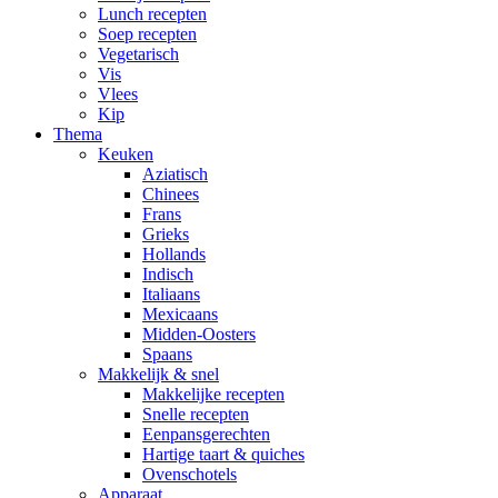
Lunch recepten
Soep recepten
Vegetarisch
Vis
Vlees
Kip
Thema
Keuken
Aziatisch
Chinees
Frans
Grieks
Hollands
Indisch
Italiaans
Mexicaans
Midden-Oosters
Spaans
Makkelijk & snel
Makkelijke recepten
Snelle recepten
Eenpansgerechten
Hartige taart & quiches
Ovenschotels
Apparaat