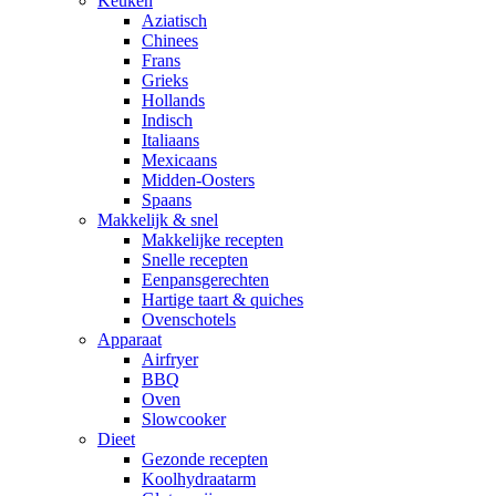
Keuken
Aziatisch
Chinees
Frans
Grieks
Hollands
Indisch
Italiaans
Mexicaans
Midden-Oosters
Spaans
Makkelijk & snel
Makkelijke recepten
Snelle recepten
Eenpansgerechten
Hartige taart & quiches
Ovenschotels
Apparaat
Airfryer
BBQ
Oven
Slowcooker
Dieet
Gezonde recepten
Koolhydraatarm