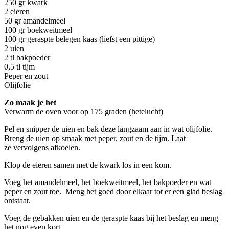
250 gr kwark
2 eieren
50 gr amandelmeel
100 gr boekweitmeel
100 gr geraspte belegen kaas (liefst een pittige)
2 uien
2 tl bakpoeder
0,5 tl tijm
Peper en zout
Olijfolie
Zo maak je het
Verwarm de oven voor op 175 graden (hetelucht)
Pel en snipper de uien en bak deze langzaam aan in wat olijfolie.
Breng de uien op smaak met peper, zout en de tijm. Laat
ze vervolgens afkoelen.
Klop de eieren samen met de kwark los in een kom.
Voeg het amandelmeel, het boekweitmeel, het bakpoeder en wat
peper en zout toe. Meng het goed door elkaar tot er een glad beslag
ontstaat.
Voeg de gebakken uien en de geraspte kaas bij het beslag en meng
het nog even kort.