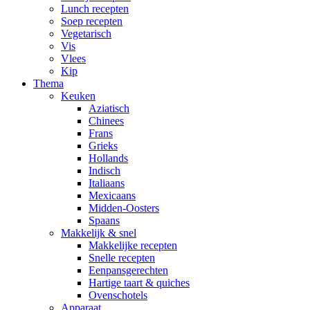
Lunch recepten
Soep recepten
Vegetarisch
Vis
Vlees
Kip
Thema
Keuken
Aziatisch
Chinees
Frans
Grieks
Hollands
Indisch
Italiaans
Mexicaans
Midden-Oosters
Spaans
Makkelijk & snel
Makkelijke recepten
Snelle recepten
Eenpansgerechten
Hartige taart & quiches
Ovenschotels
Apparaat