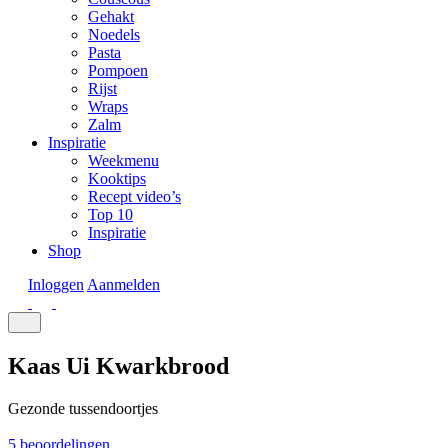
Gehakt
Noedels
Pasta
Pompoen
Rijst
Wraps
Zalm
Inspiratie
Weekmenu
Kooktips
Recept video’s
Top 10
Inspiratie
Shop
Inloggen
Aanmelden
Kaas Ui Kwarkbrood
Gezonde tussendoortjes
5 beoordelingen