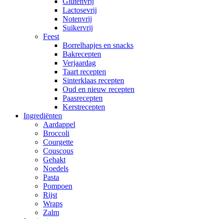
Glutenvrij
Lactosevrij
Notenvrij
Suikervrij
Feest
Borrelhapjes en snacks
Bakrecepten
Verjaardag
Taart recepten
Sinterklaas recepten
Oud en nieuw recepten
Paasrecepten
Kerstrecepten
Ingrediënten
Aardappel
Broccoli
Courgette
Couscous
Gehakt
Noedels
Pasta
Pompoen
Rijst
Wraps
Zalm