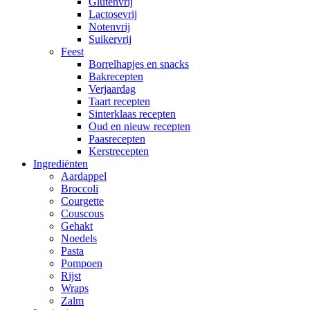
Glutenvrij
Lactosevrij
Notenvrij
Suikervrij
Feest
Borrelhapjes en snacks
Bakrecepten
Verjaardag
Taart recepten
Sinterklaas recepten
Oud en nieuw recepten
Paasrecepten
Kerstrecepten
Ingrediënten
Aardappel
Broccoli
Courgette
Couscous
Gehakt
Noedels
Pasta
Pompoen
Rijst
Wraps
Zalm