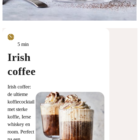
minuten
5
min
Irish
coffee
Irish coffee:
de ultieme
koffiecocktail
met sterke
koffie, Ierse
whiskey en
room. Perfect
na een