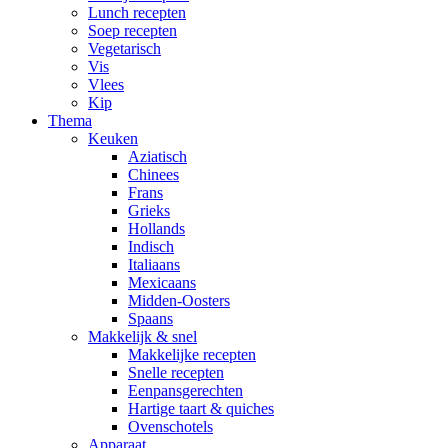
Lunch recepten
Soep recepten
Vegetarisch
Vis
Vlees
Kip
Thema
Keuken
Aziatisch
Chinees
Frans
Grieks
Hollands
Indisch
Italiaans
Mexicaans
Midden-Oosters
Spaans
Makkelijk & snel
Makkelijke recepten
Snelle recepten
Eenpansgerechten
Hartige taart & quiches
Ovenschotels
Apparaat