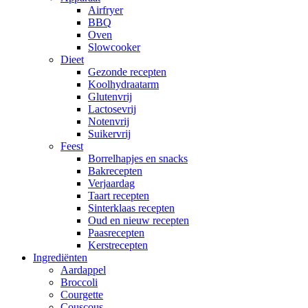
Airfryer
BBQ
Oven
Slowcooker
Dieet
Gezonde recepten
Koolhydraatarm
Glutenvrij
Lactosevrij
Notenvrij
Suikervrij
Feest
Borrelhapjes en snacks
Bakrecepten
Verjaardag
Taart recepten
Sinterklaas recepten
Oud en nieuw recepten
Paasrecepten
Kerstrecepten
Ingrediënten
Aardappel
Broccoli
Courgette
Couscous