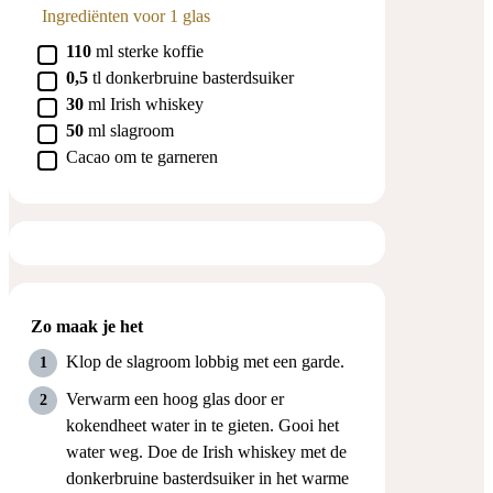
Ingrediënten voor 1 glas
▢
110
ml
sterke koffie
▢
0,5
tl
donkerbruine basterdsuiker
▢
30
ml
Irish whiskey
▢
50
ml
slagroom
▢
Cacao om te garneren
Zo maak je het
Klop de slagroom lobbig met een garde.
Verwarm een hoog glas door er
kokendheet water in te gieten. Gooi het
water weg. Doe de Irish whiskey met de
donkerbruine basterdsuiker in het warme