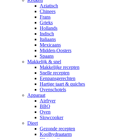
Keuken
Aziatisch
Chinees
Frans
Grieks
Hollands
Indisch
Italiaans
Mexicaans
Midden-Oosters
Spaans
Makkelijk & snel
Makkelijke recepten
Snelle recepten
Eenpansgerechten
Hartige taart & quiches
Ovenschotels
Apparaat
Airfryer
BBQ
Oven
Slowcooker
Dieet
Gezonde recepten
Koolhydraatarm