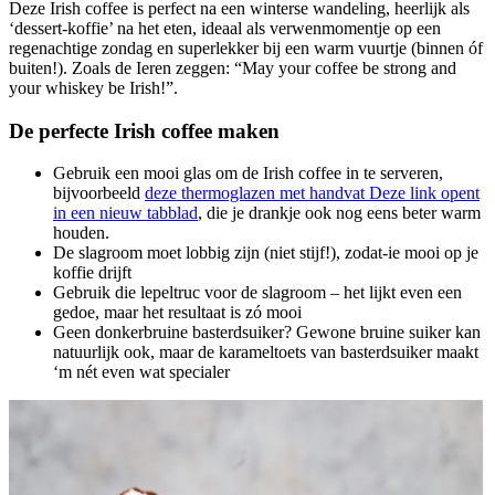
Deze Irish coffee is perfect na een winterse wandeling, heerlijk als
‘dessert-koffie’ na het eten, ideaal als verwenmomentje op een
regenachtige zondag en superlekker bij een warm vuurtje (binnen óf
buiten!). Zoals de Ieren zeggen: “May your coffee be strong and
your whiskey be Irish!”.
De perfecte Irish coffee maken
Gebruik een mooi glas om de Irish coffee in te serveren,
bijvoorbeeld
deze thermoglazen met handvat
Deze link opent
in een nieuw tabblad
, die je drankje ook nog eens beter warm
houden.
De slagroom moet lobbig zijn (niet stijf!), zodat-ie mooi op je
koffie drijft
Gebruik die lepeltruc voor de slagroom – het lijkt even een
gedoe, maar het resultaat is zó mooi
Geen donkerbruine basterdsuiker? Gewone bruine suiker kan
natuurlijk ook, maar de karameltoets van basterdsuiker maakt
‘m nét even wat specialer