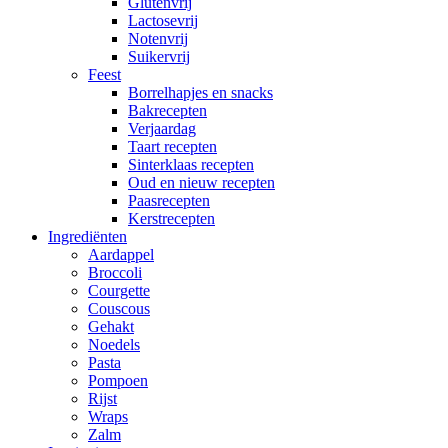
Glutenvrij
Lactosevrij
Notenvrij
Suikervrij
Feest
Borrelhapjes en snacks
Bakrecepten
Verjaardag
Taart recepten
Sinterklaas recepten
Oud en nieuw recepten
Paasrecepten
Kerstrecepten
Ingrediënten
Aardappel
Broccoli
Courgette
Couscous
Gehakt
Noedels
Pasta
Pompoen
Rijst
Wraps
Zalm