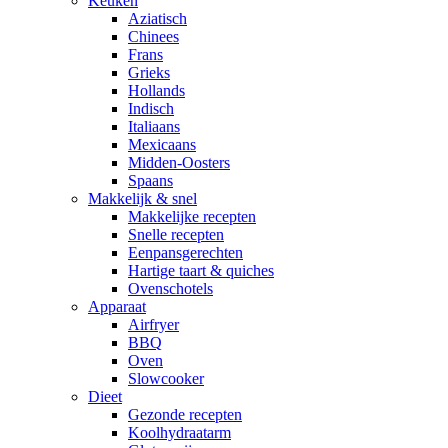
Keuken
Aziatisch
Chinees
Frans
Grieks
Hollands
Indisch
Italiaans
Mexicaans
Midden-Oosters
Spaans
Makkelijk & snel
Makkelijke recepten
Snelle recepten
Eenpansgerechten
Hartige taart & quiches
Ovenschotels
Apparaat
Airfryer
BBQ
Oven
Slowcooker
Dieet
Gezonde recepten
Koolhydraatarm