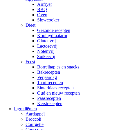
Airfryer
BBQ
Oven
Slowcooker
Dieet
Gezonde recepten
Koolhydraatarm
Glutenvrij
Lactosevrij
Notenvrij
Suikervrij
Feest
Borrelhapjes en snacks
Bakrecepten
Verjaardag
Taart recepten
Sinterklaas recepten
Oud en nieuw recepten
Paasrecepten
Kerstrecepten
Ingrediënten
Aardappel
Broccoli
Courgette
Couscous