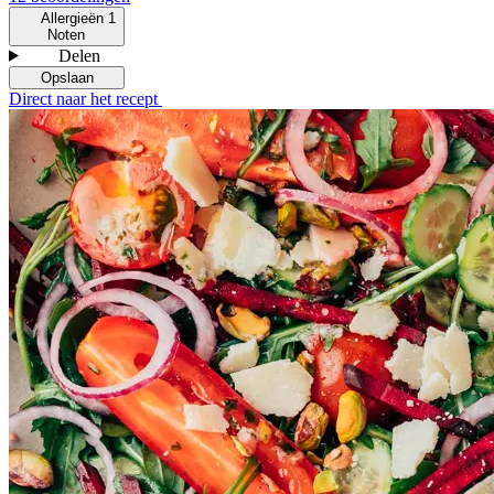
Allergieën
1
Noten
Delen
Opslaan
Direct naar het recept