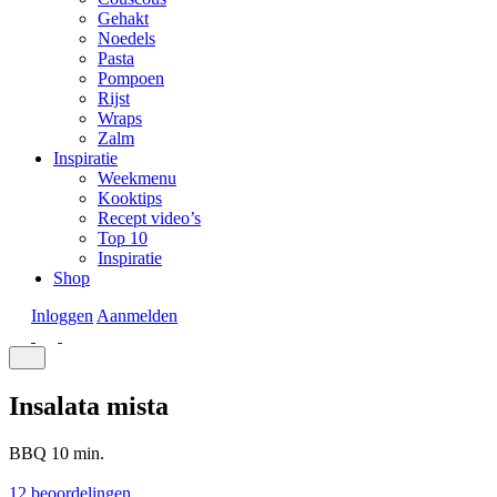
Gehakt
Noedels
Pasta
Pompoen
Rijst
Wraps
Zalm
Inspiratie
Weekmenu
Kooktips
Recept video’s
Top 10
Inspiratie
Shop
Inloggen
Aanmelden
Insalata mista
BBQ
10 min.
12 beoordelingen