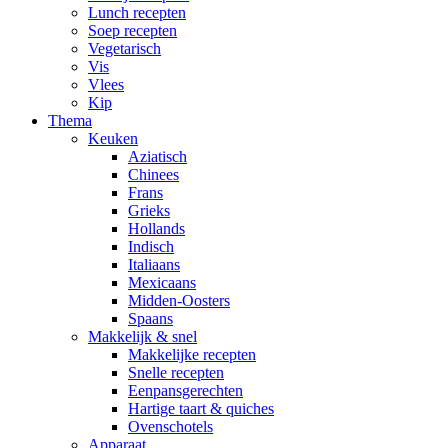
Lunch recepten
Soep recepten
Vegetarisch
Vis
Vlees
Kip
Thema
Keuken
Aziatisch
Chinees
Frans
Grieks
Hollands
Indisch
Italiaans
Mexicaans
Midden-Oosters
Spaans
Makkelijk & snel
Makkelijke recepten
Snelle recepten
Eenpansgerechten
Hartige taart & quiches
Ovenschotels
Apparaat