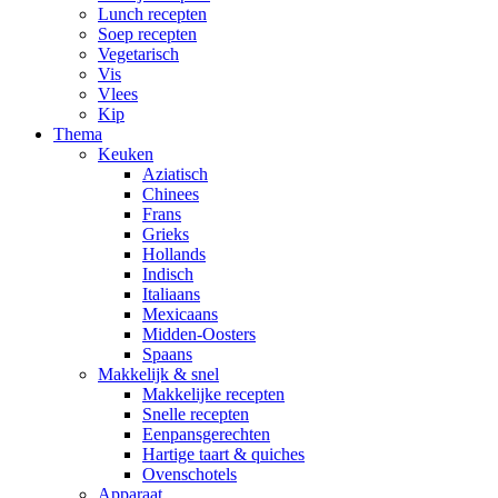
Lunch recepten
Soep recepten
Vegetarisch
Vis
Vlees
Kip
Thema
Keuken
Aziatisch
Chinees
Frans
Grieks
Hollands
Indisch
Italiaans
Mexicaans
Midden-Oosters
Spaans
Makkelijk & snel
Makkelijke recepten
Snelle recepten
Eenpansgerechten
Hartige taart & quiches
Ovenschotels
Apparaat