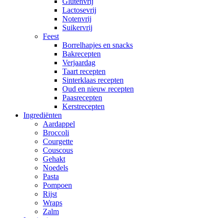
Glutenvrij
Lactosevrij
Notenvrij
Suikervrij
Feest
Borrelhapjes en snacks
Bakrecepten
Verjaardag
Taart recepten
Sinterklaas recepten
Oud en nieuw recepten
Paasrecepten
Kerstrecepten
Ingrediënten
Aardappel
Broccoli
Courgette
Couscous
Gehakt
Noedels
Pasta
Pompoen
Rijst
Wraps
Zalm