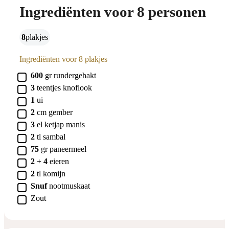
Ingrediënten voor 8 personen
8
plakjes
Ingrediënten voor 8 plakjes
▢
600
gr
rundergehakt
▢
3
teentjes
knoflook
▢
1
ui
▢
2
cm
gember
▢
3
el
ketjap manis
▢
2
tl
sambal
▢
75
gr
paneermeel
▢
2 + 4
eieren
▢
2
tl
komijn
▢
Snuf
nootmuskaat
▢
Zout