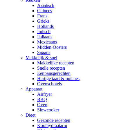
Keuken
Aziatisch
Chinees
Frans
Grieks
Hollands
Indisch
Italiaans
Mexicaans
Midden-Oosters
Spaans
Makkelijk & snel
Makkelijke recepten
Snelle recepten
Eenpansgerechten
Hartige taart & quiches
Ovenschotels
Apparaat
Airfryer
BBQ
Oven
Slowcooker
Dieet
Gezonde recepten
Koolhydraatarm