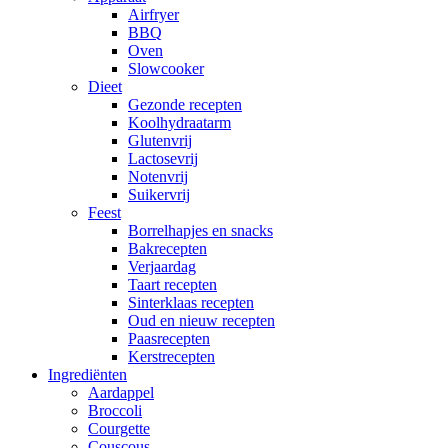
Airfryer
BBQ
Oven
Slowcooker
Dieet
Gezonde recepten
Koolhydraatarm
Glutenvrij
Lactosevrij
Notenvrij
Suikervrij
Feest
Borrelhapjes en snacks
Bakrecepten
Verjaardag
Taart recepten
Sinterklaas recepten
Oud en nieuw recepten
Paasrecepten
Kerstrecepten
Ingrediënten
Aardappel
Broccoli
Courgette
Couscous