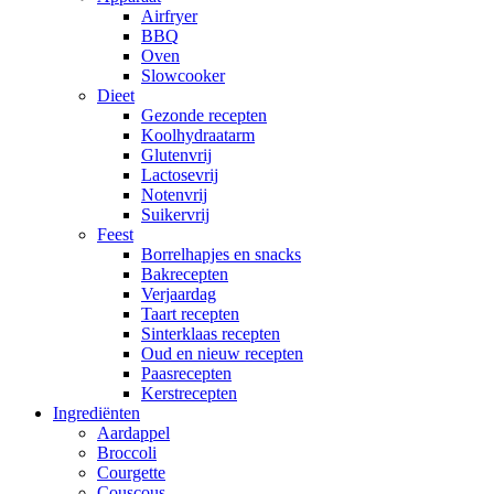
Airfryer
BBQ
Oven
Slowcooker
Dieet
Gezonde recepten
Koolhydraatarm
Glutenvrij
Lactosevrij
Notenvrij
Suikervrij
Feest
Borrelhapjes en snacks
Bakrecepten
Verjaardag
Taart recepten
Sinterklaas recepten
Oud en nieuw recepten
Paasrecepten
Kerstrecepten
Ingrediënten
Aardappel
Broccoli
Courgette
Couscous