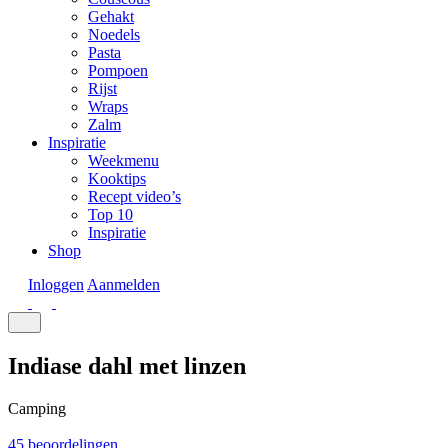
Gehakt
Noedels
Pasta
Pompoen
Rijst
Wraps
Zalm
Inspiratie
Weekmenu
Kooktips
Recept video’s
Top 10
Inspiratie
Shop
Inloggen
Aanmelden
Indiase dahl met linzen
Camping
45 beoordelingen