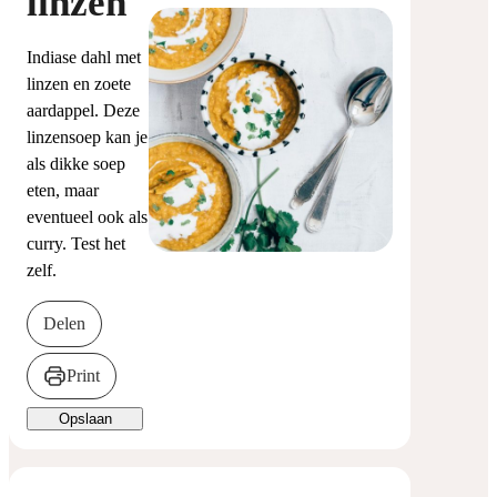
linzen
Indiase dahl met
linzen en zoete
aardappel. Deze
linzensoep kan je
als dikke soep
eten, maar
eventueel ook als
curry. Test het
zelf.
Delen
Print
Opslaan