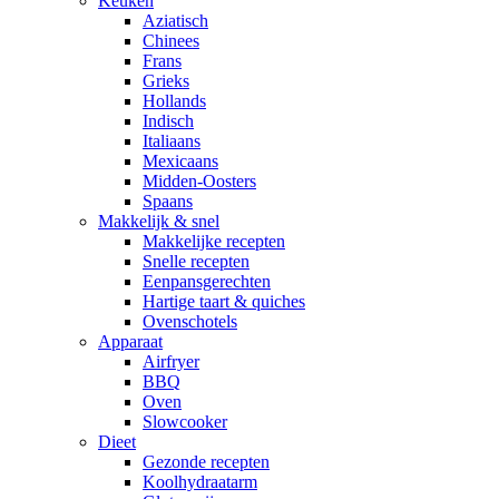
Keuken
Aziatisch
Chinees
Frans
Grieks
Hollands
Indisch
Italiaans
Mexicaans
Midden-Oosters
Spaans
Makkelijk & snel
Makkelijke recepten
Snelle recepten
Eenpansgerechten
Hartige taart & quiches
Ovenschotels
Apparaat
Airfryer
BBQ
Oven
Slowcooker
Dieet
Gezonde recepten
Koolhydraatarm