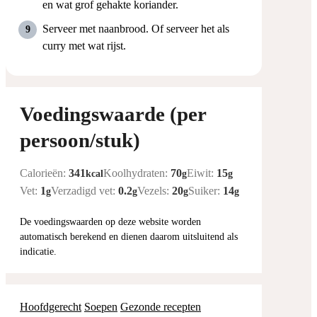
en wat grof gehakte koriander.
Serveer met naanbrood. Of serveer het als
curry met wat rijst.
Voedingswaarde (per
persoon/stuk)
Calorieën:
341
Koolhydraten:
70
Eiwit:
15
kcal
g
g
Vet:
1
Verzadigd vet:
0.2
Vezels:
20
Suiker:
14
g
g
g
g
De voedingswaarden op deze website worden
automatisch berekend en dienen daarom uitsluitend als
indicatie.
Hoofdgerecht
Soepen
Gezonde recepten