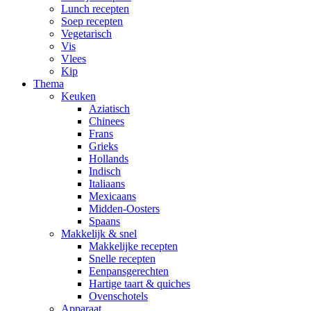
Lunch recepten
Soep recepten
Vegetarisch
Vis
Vlees
Kip
Thema
Keuken
Aziatisch
Chinees
Frans
Grieks
Hollands
Indisch
Italiaans
Mexicaans
Midden-Oosters
Spaans
Makkelijk & snel
Makkelijke recepten
Snelle recepten
Eenpansgerechten
Hartige taart & quiches
Ovenschotels
Apparaat