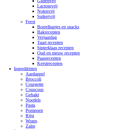
Glutenvrij
Lactosevrij
Notenvrij
Suikervrij
Feest
Borrelhapjes en snacks
Bakrecepten
Verjaardag
Taart recepten
Sinterklaas recepten
Oud en nieuw recepten
Paasrecepten
Kerstrecepten
Ingrediënten
Aardappel
Broccoli
Courgette
Couscous
Gehakt
Noedels
Pasta
Pompoen
Rijst
Wraps
Zalm