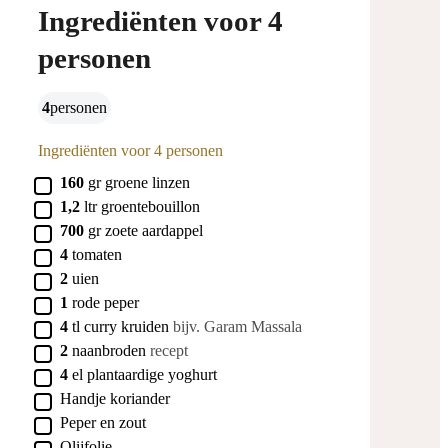
Ingrediënten voor 4
personen
4
personen
Ingrediënten voor 4 personen
▢
160
gr
groene linzen
▢
1,2
ltr
groentebouillon
▢
700
gr
zoete aardappel
▢
4
tomaten
▢
2
uien
▢
1
rode peper
▢
4
tl
curry kruiden
bijv. Garam Massala
▢
2
naanbroden
recept
▢
4
el
plantaardige yoghurt
▢
Handje koriander
▢
Peper en zout
▢
Olijfolie