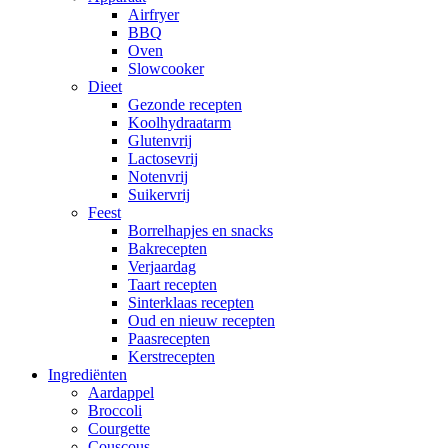
Airfryer
BBQ
Oven
Slowcooker
Dieet
Gezonde recepten
Koolhydraatarm
Glutenvrij
Lactosevrij
Notenvrij
Suikervrij
Feest
Borrelhapjes en snacks
Bakrecepten
Verjaardag
Taart recepten
Sinterklaas recepten
Oud en nieuw recepten
Paasrecepten
Kerstrecepten
Ingrediënten
Aardappel
Broccoli
Courgette
Couscous