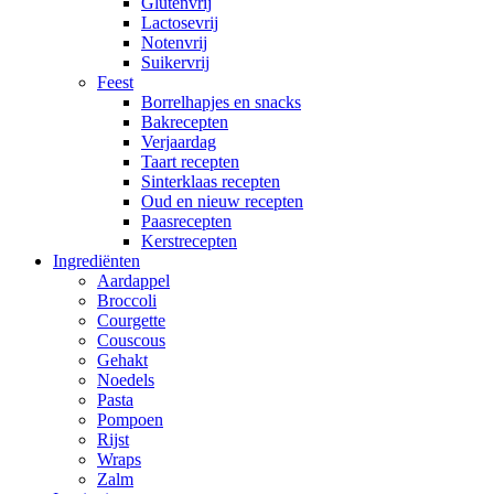
Glutenvrij
Lactosevrij
Notenvrij
Suikervrij
Feest
Borrelhapjes en snacks
Bakrecepten
Verjaardag
Taart recepten
Sinterklaas recepten
Oud en nieuw recepten
Paasrecepten
Kerstrecepten
Ingrediënten
Aardappel
Broccoli
Courgette
Couscous
Gehakt
Noedels
Pasta
Pompoen
Rijst
Wraps
Zalm