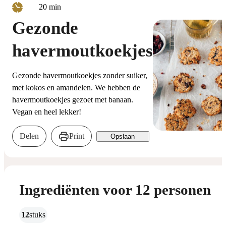
minuten
20
min
Gezonde
havermoutkoekjes
Gezonde havermoutkoekjes zonder suiker,
met kokos en amandelen. We hebben de
havermoutkoekjes gezoet met banaan.
Vegan en heel lekker!
Delen
Print
Opslaan
Ingrediënten voor 12 personen
12
stuks