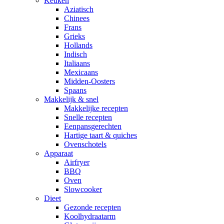
Keuken
Aziatisch
Chinees
Frans
Grieks
Hollands
Indisch
Italiaans
Mexicaans
Midden-Oosters
Spaans
Makkelijk & snel
Makkelijke recepten
Snelle recepten
Eenpansgerechten
Hartige taart & quiches
Ovenschotels
Apparaat
Airfryer
BBQ
Oven
Slowcooker
Dieet
Gezonde recepten
Koolhydraatarm