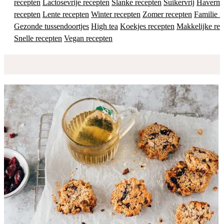
recepten
Lactosevrije recepten
Slanke recepten
Suikervrij
Haverm
recepten
Lente recepten
Winter recepten
Zomer recepten
Familie r
Gezonde tussendoortjes
High tea
Koekjes recepten
Makkelijke rec
Snelle recepten
Vegan recepten