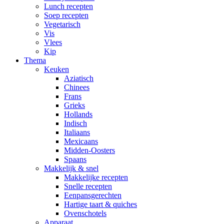
Lunch recepten
Soep recepten
Vegetarisch
Vis
Vlees
Kip
Thema
Keuken
Aziatisch
Chinees
Frans
Grieks
Hollands
Indisch
Italiaans
Mexicaans
Midden-Oosters
Spaans
Makkelijk & snel
Makkelijke recepten
Snelle recepten
Eenpansgerechten
Hartige taart & quiches
Ovenschotels
Apparaat