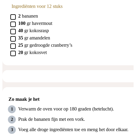
Ingrediënten voor 12 stuks
▢
2
bananen
▢
100
gr
havermout
▢
40
gr
kokosrasp
▢
35
gr
amandelen
▢
25
gr
gedroogde cranberry’s
▢
20
gr
kokosvet
Zo maak je het
Verwarm de oven voor op 180 graden (hetelucht).
Prak de bananen fijn met een vork.
Voeg alle droge ingrediënten toe en meng het door elkaar.