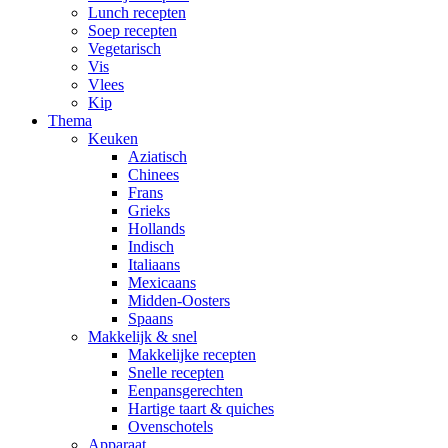
Lunch recepten
Soep recepten
Vegetarisch
Vis
Vlees
Kip
Thema
Keuken
Aziatisch
Chinees
Frans
Grieks
Hollands
Indisch
Italiaans
Mexicaans
Midden-Oosters
Spaans
Makkelijk & snel
Makkelijke recepten
Snelle recepten
Eenpansgerechten
Hartige taart & quiches
Ovenschotels
Apparaat