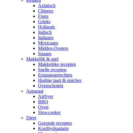
Keuken
Aziatisch
Chinees
Frans
Grieks
Hollands
Indisch
Italiaans
Mexicaans
Midden-Oosters
Spaans
Makkelijk & snel
Makkelijke recepten
Snelle recepten
Eenpansgerechten
Hartige taart & quiches
Ovenschotels
Apparaat
Airfryer
BBQ
Oven
Slowcooker
Dieet
Gezonde recepten
Koolhydraatarm