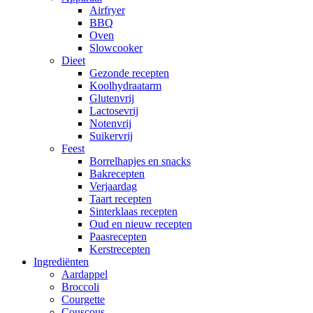
Airfryer
BBQ
Oven
Slowcooker
Dieet
Gezonde recepten
Koolhydraatarm
Glutenvrij
Lactosevrij
Notenvrij
Suikervrij
Feest
Borrelhapjes en snacks
Bakrecepten
Verjaardag
Taart recepten
Sinterklaas recepten
Oud en nieuw recepten
Paasrecepten
Kerstrecepten
Ingrediënten
Aardappel
Broccoli
Courgette
Couscous