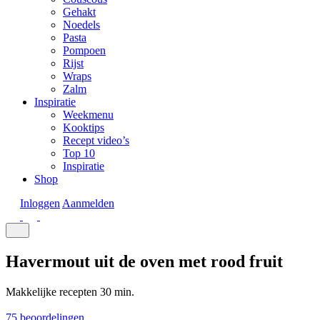
Gehakt
Noedels
Pasta
Pompoen
Rijst
Wraps
Zalm
Inspiratie
Weekmenu
Kooktips
Recept video’s
Top 10
Inspiratie
Shop
Inloggen
Aanmelden
Havermout uit de oven met rood fruit
Makkelijke recepten
30 min.
75 beoordelingen