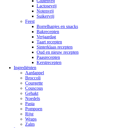
Glutenvrij
Lactosevrij
Notenvrij
Suikervrij
Feest
Borrelhapjes en snacks
Bakrecepten
Verjaardag
Taart recepten
Sinterklaas recepten
Oud en nieuw recepten
Paasrecepten
Kerstrecepten
Ingrediënten
Aardappel
Broccoli
Courgette
Couscous
Gehakt
Noedels
Pasta
Pompoen
Rijst
Wraps
Zalm