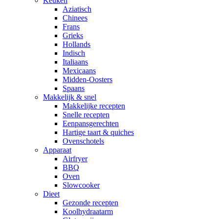
Keuken
Aziatisch
Chinees
Frans
Grieks
Hollands
Indisch
Italiaans
Mexicaans
Midden-Oosters
Spaans
Makkelijk & snel
Makkelijke recepten
Snelle recepten
Eenpansgerechten
Hartige taart & quiches
Ovenschotels
Apparaat
Airfryer
BBQ
Oven
Slowcooker
Dieet
Gezonde recepten
Koolhydraatarm