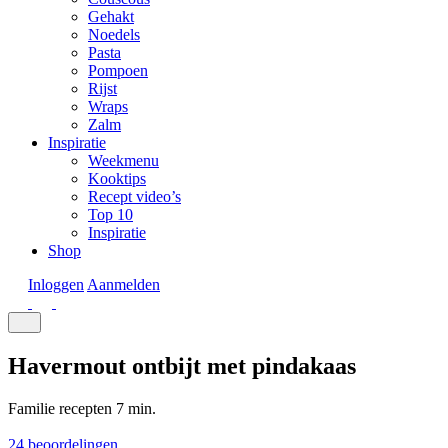
Gehakt
Noedels
Pasta
Pompoen
Rijst
Wraps
Zalm
Inspiratie
Weekmenu
Kooktips
Recept video’s
Top 10
Inspiratie
Shop
Inloggen
Aanmelden
Havermout ontbijt met pindakaas
Familie recepten
7 min.
24 beoordelingen