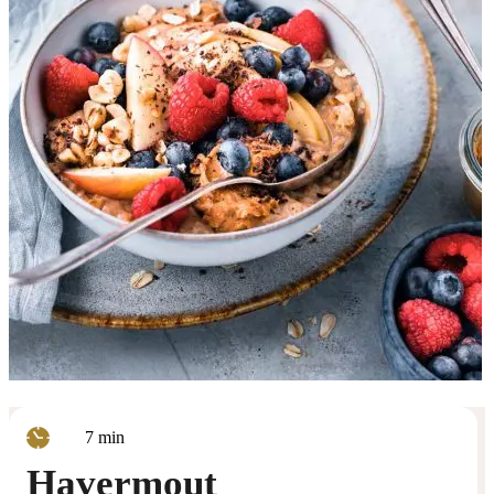
minuten
7
min
Havermout