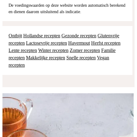
De voedingswaarden op deze website worden automatisch berekend
en dienen daarom uitsluitend als indicatie.
Ontbijt
Hollandse recepten
Gezonde recepten
Glutenvrije
recepten
Lactosevrije recepten
Havermout
Herfst recepten
Lente recepten
Winter recepten
Zomer recepten
Familie
recepten
Makkelijke recepten
Snelle recepten
Vegan
recepten