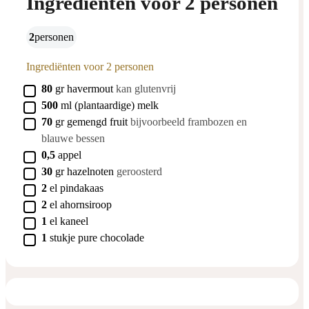
Ingrediënten voor 2 personen
2
personen
Ingrediënten voor 2 personen
▢
80
gr
havermout
kan glutenvrij
▢
500
ml
(plantaardige) melk
▢
70
gr
gemengd fruit
bijvoorbeeld frambozen en
blauwe bessen
▢
0,5
appel
▢
30
gr
hazelnoten
geroosterd
▢
2
el
pindakaas
▢
2
el
ahornsiroop
▢
1
el
kaneel
▢
1
stukje
pure chocolade