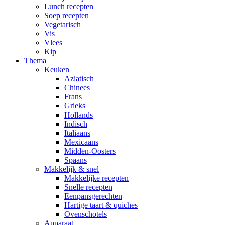
Lunch recepten
Soep recepten
Vegetarisch
Vis
Vlees
Kip
Thema
Keuken
Aziatisch
Chinees
Frans
Grieks
Hollands
Indisch
Italiaans
Mexicaans
Midden-Oosters
Spaans
Makkelijk & snel
Makkelijke recepten
Snelle recepten
Eenpansgerechten
Hartige taart & quiches
Ovenschotels
Apparaat