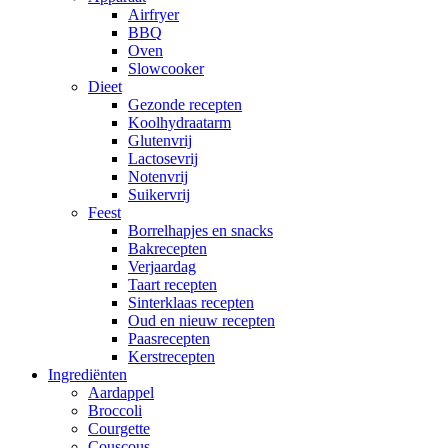
Airfryer
BBQ
Oven
Slowcooker
Dieet
Gezonde recepten
Koolhydraatarm
Glutenvrij
Lactosevrij
Notenvrij
Suikervrij
Feest
Borrelhapjes en snacks
Bakrecepten
Verjaardag
Taart recepten
Sinterklaas recepten
Oud en nieuw recepten
Paasrecepten
Kerstrecepten
Ingrediënten
Aardappel
Broccoli
Courgette
Couscous