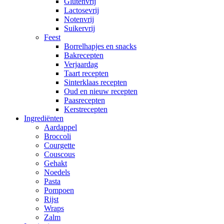
Glutenvrij
Lactosevrij
Notenvrij
Suikervrij
Feest
Borrelhapjes en snacks
Bakrecepten
Verjaardag
Taart recepten
Sinterklaas recepten
Oud en nieuw recepten
Paasrecepten
Kerstrecepten
Ingrediënten
Aardappel
Broccoli
Courgette
Couscous
Gehakt
Noedels
Pasta
Pompoen
Rijst
Wraps
Zalm