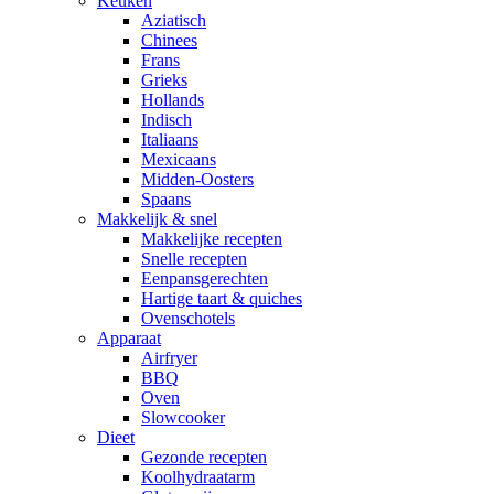
Keuken
Aziatisch
Chinees
Frans
Grieks
Hollands
Indisch
Italiaans
Mexicaans
Midden-Oosters
Spaans
Makkelijk & snel
Makkelijke recepten
Snelle recepten
Eenpansgerechten
Hartige taart & quiches
Ovenschotels
Apparaat
Airfryer
BBQ
Oven
Slowcooker
Dieet
Gezonde recepten
Koolhydraatarm