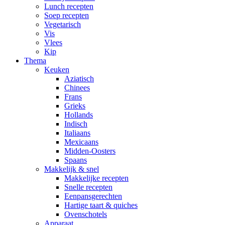
Lunch recepten
Soep recepten
Vegetarisch
Vis
Vlees
Kip
Thema
Keuken
Aziatisch
Chinees
Frans
Grieks
Hollands
Indisch
Italiaans
Mexicaans
Midden-Oosters
Spaans
Makkelijk & snel
Makkelijke recepten
Snelle recepten
Eenpansgerechten
Hartige taart & quiches
Ovenschotels
Apparaat