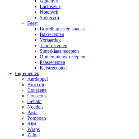
Glutenvrij
Lactosevrij
Notenvrij
Suikervrij
Feest
Borrelhapjes en snacks
Bakrecepten
Verjaardag
Taart recepten
Sinterklaas recepten
Oud en nieuw recepten
Paasrecepten
Kerstrecepten
Ingrediënten
Aardappel
Broccoli
Courgette
Couscous
Gehakt
Noedels
Pasta
Pompoen
Rijst
Wraps
Zalm