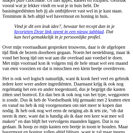
stukjes pure chocolade. Of met appel, kaneel en rozijnen. Gebruik
vooral wat je lekker vindt en wat je in huis hebt. De
basisingrediënten heb jij als ontbijtlover vast wel in je kast staan.
Tenminste ik heb altijd wel havermout en honing in huis.
Vind je dit een leuk idee?, bewaar het recept dan in je
favorieten
Deze link opent in een nieuw tabblad
. Dat
kan heel gemakkelijk in je persoonlijke profiel.
Over mijn voorraadkast gesproken trouwens, daar is de afgelopen
tijd flink de bezem doorheen gegaan. Noem het nesteldrang, maar ik
vond het hoog tijd om wat aan die overload aan voedsel te doen.
Met mijn voorraad kon ik volgens mij de hele straat wel een maand
van eten voorzien en dat is misschien een klein beetje overdreven.
Het is ook wel logisch natuurlijk, want ik kook heel veel en gebruik
iedere keer weer andere ingrediënten. Daarnaast krijg ik ook nog
regelmatig het een en ander toegestuurd, dus je begrijpt die kasten
zitten snel bomvol. En dan ben ik ook nog van het type, weggooien
is zonde. Dus ik heb de Voedselbank blij gemaakt met 2 kratten eten
en vanaf nu heb ik mij voorgenomen om niet meer te kopen dan
nodig. Ik heb ook nog wel eens de neiging als ik iets zie, “oh dat
neem ik mee, want dat is handig als ik daar een keer wat mee wil
maken” en dan blijft het vervolgens maanden liggen. Dat is nu
gedaan. Ik hoop zo mijn kasten een beetje in toom te houden. Maar
havermout en honing zullen altijd blijven, want je zal maar ineens