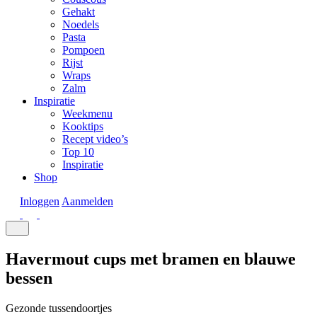
Gehakt
Noedels
Pasta
Pompoen
Rijst
Wraps
Zalm
Inspiratie
Weekmenu
Kooktips
Recept video’s
Top 10
Inspiratie
Shop
Inloggen
Aanmelden
Havermout cups met bramen en blauwe
bessen
Gezonde tussendoortjes