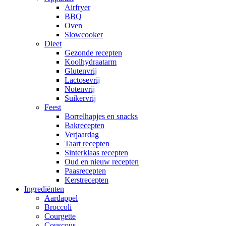
Airfryer
BBQ
Oven
Slowcooker
Dieet
Gezonde recepten
Koolhydraatarm
Glutenvrij
Lactosevrij
Notenvrij
Suikervrij
Feest
Borrelhapjes en snacks
Bakrecepten
Verjaardag
Taart recepten
Sinterklaas recepten
Oud en nieuw recepten
Paasrecepten
Kerstrecepten
Ingrediënten
Aardappel
Broccoli
Courgette
Couscous