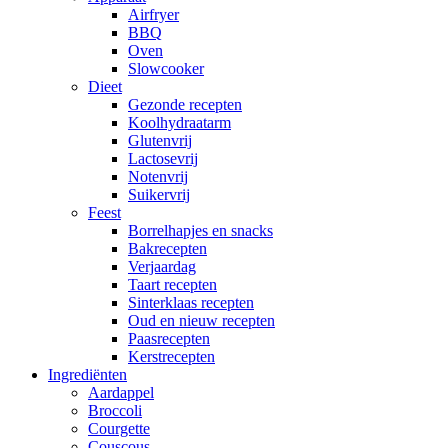
Airfryer
BBQ
Oven
Slowcooker
Dieet
Gezonde recepten
Koolhydraatarm
Glutenvrij
Lactosevrij
Notenvrij
Suikervrij
Feest
Borrelhapjes en snacks
Bakrecepten
Verjaardag
Taart recepten
Sinterklaas recepten
Oud en nieuw recepten
Paasrecepten
Kerstrecepten
Ingrediënten
Aardappel
Broccoli
Courgette
Couscous