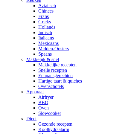
Keuken
Aziatisch
Chinees
Frans
Grieks
Hollands
Indisch
Italiaans
Mexicaans
Midden-Oosters
Spaans
Makkelijk & snel
Makkelijke recepten
Snelle recepten
Eenpansgerechten
Hartige taart & quiches
Ovenschotels
Apparaat
Airfryer
BBQ
Oven
Slowcooker
Dieet
Gezonde recepten
Koolhydraatarm