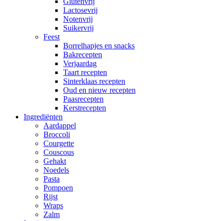
Glutenvrij
Lactosevrij
Notenvrij
Suikervrij
Feest
Borrelhapjes en snacks
Bakrecepten
Verjaardag
Taart recepten
Sinterklaas recepten
Oud en nieuw recepten
Paasrecepten
Kerstrecepten
Ingrediënten
Aardappel
Broccoli
Courgette
Couscous
Gehakt
Noedels
Pasta
Pompoen
Rijst
Wraps
Zalm