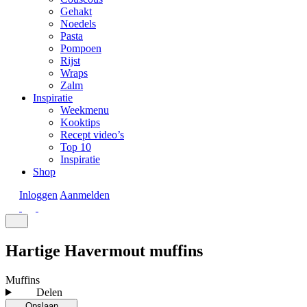
Gehakt
Noedels
Pasta
Pompoen
Rijst
Wraps
Zalm
Inspiratie
Weekmenu
Kooktips
Recept video’s
Top 10
Inspiratie
Shop
Inloggen
Aanmelden
Hartige Havermout muffins
Muffins
Delen
Opslaan