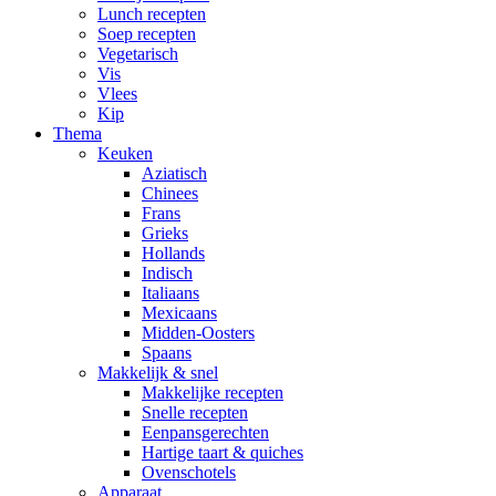
Lunch recepten
Soep recepten
Vegetarisch
Vis
Vlees
Kip
Thema
Keuken
Aziatisch
Chinees
Frans
Grieks
Hollands
Indisch
Italiaans
Mexicaans
Midden-Oosters
Spaans
Makkelijk & snel
Makkelijke recepten
Snelle recepten
Eenpansgerechten
Hartige taart & quiches
Ovenschotels
Apparaat