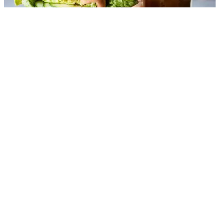
Simpel
Feest
Bookmarken
Visburger
Visburger openen
Visburger
Onze favoriet