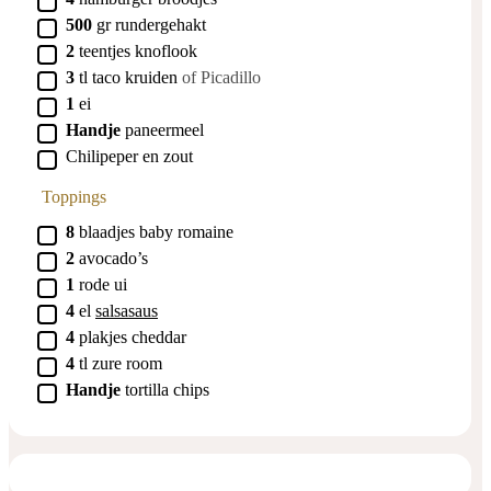
▢
500
gr
rundergehakt
▢
2
teentjes
knoflook
▢
3
tl
taco kruiden
of Picadillo
▢
1
ei
▢
Handje
paneermeel
▢
Chilipeper en zout
Toppings
▢
8
blaadjes
baby romaine
▢
2
avocado’s
▢
1
rode
ui
▢
4
el
salsasaus
▢
4
plakjes
cheddar
▢
4
tl
zure room
▢
Handje
tortilla
chips