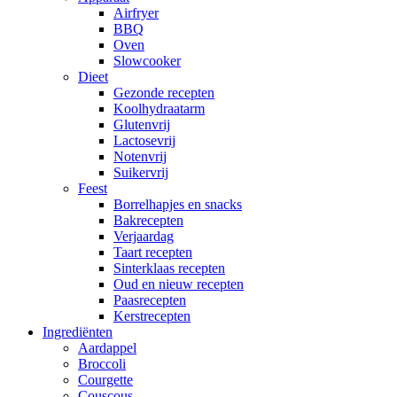
Airfryer
BBQ
Oven
Slowcooker
Dieet
Gezonde recepten
Koolhydraatarm
Glutenvrij
Lactosevrij
Notenvrij
Suikervrij
Feest
Borrelhapjes en snacks
Bakrecepten
Verjaardag
Taart recepten
Sinterklaas recepten
Oud en nieuw recepten
Paasrecepten
Kerstrecepten
Ingrediënten
Aardappel
Broccoli
Courgette
Couscous