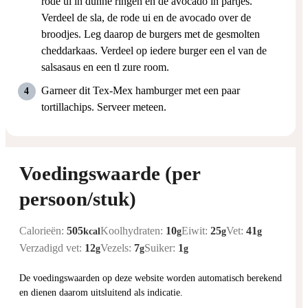
rode ui in dunne ringen en de avocado in partjes.
Verdeel de sla, de rode ui en de avocado over de
broodjes. Leg daarop de burgers met de gesmolten
cheddarkaas. Verdeel op iedere burger een el van de
salsasaus en een tl zure room.
Garneer dit Tex-Mex hamburger met een paar
tortillachips. Serveer meteen.
Voedingswaarde (per
persoon/stuk)
Calorieën:
505
Koolhydraten:
10
Eiwit:
25
Vet:
41
kcal
g
g
g
Verzadigd vet:
12
Vezels:
7
Suiker:
1
g
g
g
De voedingswaarden op deze website worden automatisch berekend
en dienen daarom uitsluitend als indicatie.