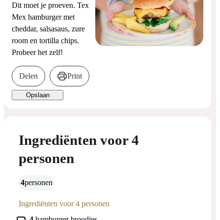
Dit moet je proeven. Tex
Mex hamburger met
cheddar, salsasaus, zure
room en tortilla chips.
Probeer het zelf!
Delen
Print
Opslaan
Ingrediënten voor 4
personen
4
personen
Ingrediënten voor 4 personen
▢
4
hamburger
broodjes