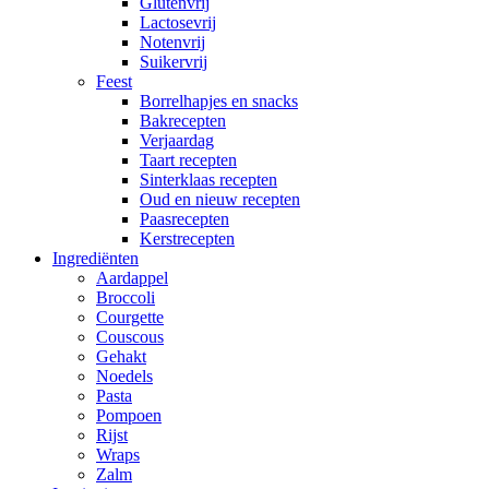
Glutenvrij
Lactosevrij
Notenvrij
Suikervrij
Feest
Borrelhapjes en snacks
Bakrecepten
Verjaardag
Taart recepten
Sinterklaas recepten
Oud en nieuw recepten
Paasrecepten
Kerstrecepten
Ingrediënten
Aardappel
Broccoli
Courgette
Couscous
Gehakt
Noedels
Pasta
Pompoen
Rijst
Wraps
Zalm