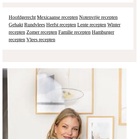
Hoofdgerecht
Mexicaanse recepten
Notenvrije recepten
Gehakt
Rundvlees
Herfst recepten
Lente recepten
Winter
recepten
Zomer recepten
Familie recepten
Hamburger
recepten
Vlees recepten