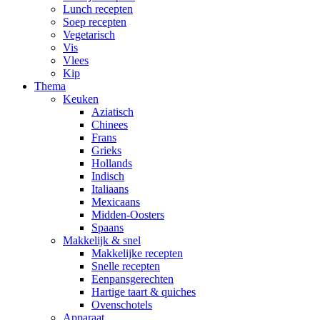
Lunch recepten
Soep recepten
Vegetarisch
Vis
Vlees
Kip
Thema
Keuken
Aziatisch
Chinees
Frans
Grieks
Hollands
Indisch
Italiaans
Mexicaans
Midden-Oosters
Spaans
Makkelijk & snel
Makkelijke recepten
Snelle recepten
Eenpansgerechten
Hartige taart & quiches
Ovenschotels
Apparaat