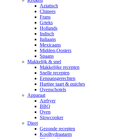
Keuken
Aziatisch
Chinees
Frans
Grieks
Hollands
Indisch
Italiaans
Mexicaans
Midden-Oosters
Spaans
Makkelijk & snel
Makkelijke recepten
Snelle recepten
Eenpansgerechten
Hartige taart & quiches
Ovenschotels
Apparaat
Airfryer
BBQ
Oven
Slowcooker
Dieet
Gezonde recepten
Koolhydraatarm