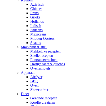
Keuken
Aziatisch
Chinees
Frans
Grieks
Hollands
Indisch
Italiaans
Mexicaans
Midden-Oosters
Spaans
Makkelijk & snel
Makkelijke recepten
Snelle recepten
Eenpansgerechten
Hartige taart & quiches
Ovenschotels
Apparaat
Airfryer
BBQ
Oven
Slowcooker
Dieet
Gezonde recepten
Koolhydraatarm