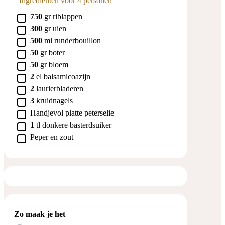
Ingrediënten voor 4 personen
▢
750
gr
riblappen
▢
300
gr
uien
▢
500
ml
runderbouillon
▢
50
gr
boter
▢
50
gr
bloem
▢
2
el
balsamicoazijn
▢
2
laurierbladeren
▢
3
kruidnagels
▢
Handjevol platte peterselie
▢
1
tl
donkere basterdsuiker
▢
Peper en zout
Zo maak je het