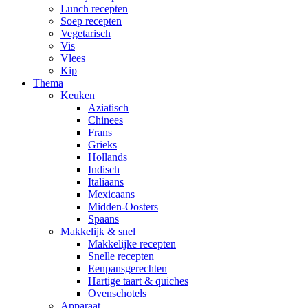
Lunch recepten
Soep recepten
Vegetarisch
Vis
Vlees
Kip
Thema
Keuken
Aziatisch
Chinees
Frans
Grieks
Hollands
Indisch
Italiaans
Mexicaans
Midden-Oosters
Spaans
Makkelijk & snel
Makkelijke recepten
Snelle recepten
Eenpansgerechten
Hartige taart & quiches
Ovenschotels
Apparaat