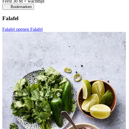
Feest
30 M + wachttijd
Bookmarken
Falafel
Falafel openen
Falafel