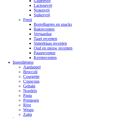
Glutenvrij
Lactosevrij
Notenvrij
Suikervrij
Feest
Borrelhapjes en snacks
Bakrecepten
Verjaardag
Taart recepten
Sinterklaas recepten
Oud en nieuw recepten
Paasrecepten
Kerstrecepten
Ingrediënten
Aardappel
Broccoli
Courgette
Couscous
Gehakt
Noedels
Pasta
Pompoen
Rijst
Wraps
Zalm