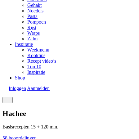
Gehakt
Noedels
Pasta
Pompoen
Rijst
Wraps
Zalm
Inspiratie
Weekmenu
Kooktips
Recept video’s
Top 10
Inspiratie
Shop
Inloggen
Aanmelden
Hachee
Basisrecepten
15 + 120 min.
58 beoordelingen