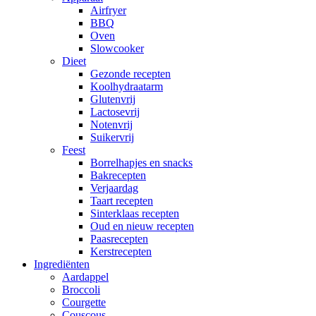
Airfryer
BBQ
Oven
Slowcooker
Dieet
Gezonde recepten
Koolhydraatarm
Glutenvrij
Lactosevrij
Notenvrij
Suikervrij
Feest
Borrelhapjes en snacks
Bakrecepten
Verjaardag
Taart recepten
Sinterklaas recepten
Oud en nieuw recepten
Paasrecepten
Kerstrecepten
Ingrediënten
Aardappel
Broccoli
Courgette
Couscous