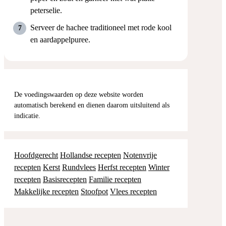
peterselie.
Serveer de hachee traditioneel met rode kool
en aardappelpuree.
De voedingswaarden op deze website worden
automatisch berekend en dienen daarom uitsluitend als
indicatie.
Hoofdgerecht
Hollandse recepten
Notenvrije
recepten
Kerst
Rundvlees
Herfst recepten
Winter
recepten
Basisrecepten
Familie recepten
Makkelijke recepten
Stoofpot
Vlees recepten