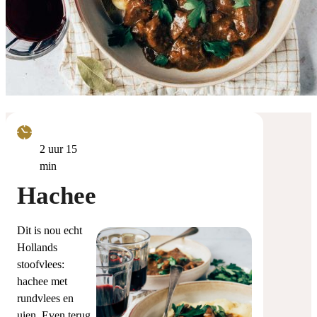
uur
minuten
2
uur
15
min
Hachee
Dit is nou echt
Hollands
stoofvlees:
hachee met
rundvlees en
uien. Even terug