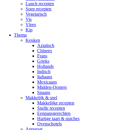
Lunch recepten
Soep recepten
Vegetarisch
Vis
Vlees
Kip
Thema
Keuken
Aziatisch
Chinees
Frans
Grieks
Hollands
Indisch
Italiaans
Mexicaans
Midden-Oosters
Spaans
Makkelijk & snel
Makkelijke recepten
Snelle recepten
Eenpansgerechten
Hartige taart & quiches
Ovenschotels
Apparaat