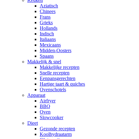
Keuken
Aziatisch
Chinees
Frans
Grieks
Hollands
Indisch
Italiaans
Mexicaans
Midden-Oosters
Spaans
Makkelijk & snel
Makkelijke recepten
Snelle recepten
Eenpansgerechten
Hartige taart & quiches
Ovenschotels
Apparaat
Airfryer
BBQ
Oven
Slowcooker
Dieet
Gezonde recepten
Koolhydraatarm