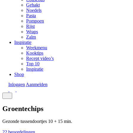
Gehakt
Noedels
Pasta
Pompoen
Rijst
Wraps
Zalm
Inspiratie
Weekmenu
Kooktips
Recept video’s
Top 10
Inspiratie
Shop
Inloggen
Aanmelden
Groentechips
Gezonde tussendoortjes
10 + 15 min.
22 beoordelingen