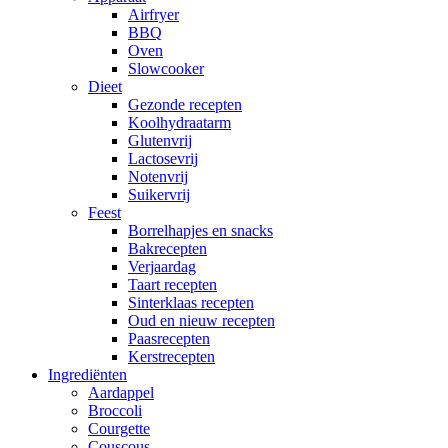
Airfryer
BBQ
Oven
Slowcooker
Dieet
Gezonde recepten
Koolhydraatarm
Glutenvrij
Lactosevrij
Notenvrij
Suikervrij
Feest
Borrelhapjes en snacks
Bakrecepten
Verjaardag
Taart recepten
Sinterklaas recepten
Oud en nieuw recepten
Paasrecepten
Kerstrecepten
Ingrediënten
Aardappel
Broccoli
Courgette
Couscous