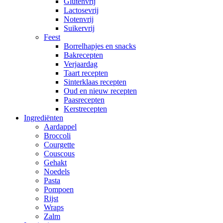
Glutenvrij
Lactosevrij
Notenvrij
Suikervrij
Feest
Borrelhapjes en snacks
Bakrecepten
Verjaardag
Taart recepten
Sinterklaas recepten
Oud en nieuw recepten
Paasrecepten
Kerstrecepten
Ingrediënten
Aardappel
Broccoli
Courgette
Couscous
Gehakt
Noedels
Pasta
Pompoen
Rijst
Wraps
Zalm