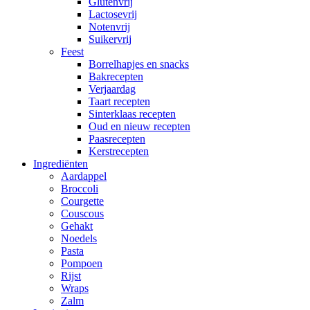
Glutenvrij
Lactosevrij
Notenvrij
Suikervrij
Feest
Borrelhapjes en snacks
Bakrecepten
Verjaardag
Taart recepten
Sinterklaas recepten
Oud en nieuw recepten
Paasrecepten
Kerstrecepten
Ingrediënten
Aardappel
Broccoli
Courgette
Couscous
Gehakt
Noedels
Pasta
Pompoen
Rijst
Wraps
Zalm