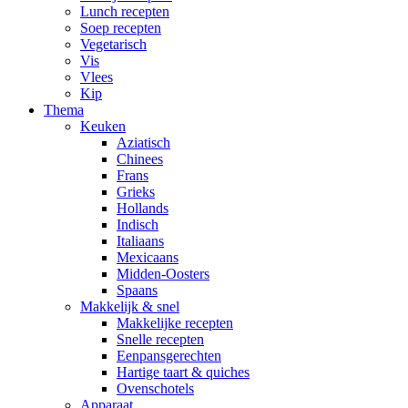
Lunch recepten
Soep recepten
Vegetarisch
Vis
Vlees
Kip
Thema
Keuken
Aziatisch
Chinees
Frans
Grieks
Hollands
Indisch
Italiaans
Mexicaans
Midden-Oosters
Spaans
Makkelijk & snel
Makkelijke recepten
Snelle recepten
Eenpansgerechten
Hartige taart & quiches
Ovenschotels
Apparaat