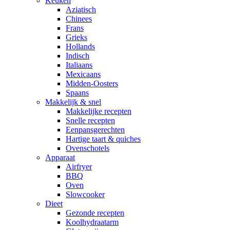
Keuken
Aziatisch
Chinees
Frans
Grieks
Hollands
Indisch
Italiaans
Mexicaans
Midden-Oosters
Spaans
Makkelijk & snel
Makkelijke recepten
Snelle recepten
Eenpansgerechten
Hartige taart & quiches
Ovenschotels
Apparaat
Airfryer
BBQ
Oven
Slowcooker
Dieet
Gezonde recepten
Koolhydraatarm