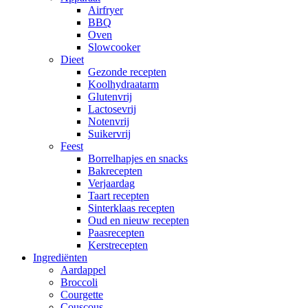
Airfryer
BBQ
Oven
Slowcooker
Dieet
Gezonde recepten
Koolhydraatarm
Glutenvrij
Lactosevrij
Notenvrij
Suikervrij
Feest
Borrelhapjes en snacks
Bakrecepten
Verjaardag
Taart recepten
Sinterklaas recepten
Oud en nieuw recepten
Paasrecepten
Kerstrecepten
Ingrediënten
Aardappel
Broccoli
Courgette
Couscous