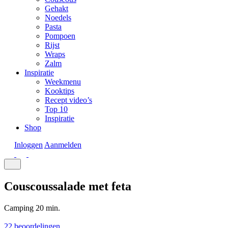
Gehakt
Noedels
Pasta
Pompoen
Rijst
Wraps
Zalm
Inspiratie
Weekmenu
Kooktips
Recept video’s
Top 10
Inspiratie
Shop
Inloggen
Aanmelden
Couscoussalade met feta
Camping
20 min.
22 beoordelingen