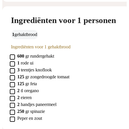
Ingrediënten voor 1 personen
1
gehaktbrood
Ingrediënten voor 1 gehaktbrood
▢
600
gr
rundergehakt
▢
1
rode ui
▢
3
teentjes
knoflook
▢
125
gr
zongedroogde tomaat
▢
125
gr
feta
▢
2
tl
oregano
▢
2
eieren
▢
2
handjes
paneermeel
▢
250
gr
spinazie
▢
Peper en zout