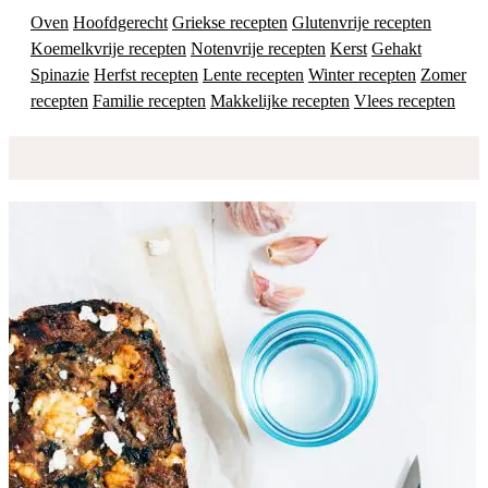
Oven
Hoofdgerecht
Griekse recepten
Glutenvrije recepten
Koemelkvrije recepten
Notenvrije recepten
Kerst
Gehakt
Spinazie
Herfst recepten
Lente recepten
Winter recepten
Zomer
recepten
Familie recepten
Makkelijke recepten
Vlees recepten