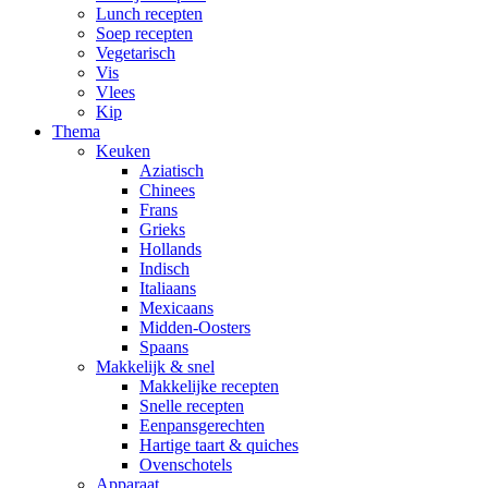
Lunch recepten
Soep recepten
Vegetarisch
Vis
Vlees
Kip
Thema
Keuken
Aziatisch
Chinees
Frans
Grieks
Hollands
Indisch
Italiaans
Mexicaans
Midden-Oosters
Spaans
Makkelijk & snel
Makkelijke recepten
Snelle recepten
Eenpansgerechten
Hartige taart & quiches
Ovenschotels
Apparaat