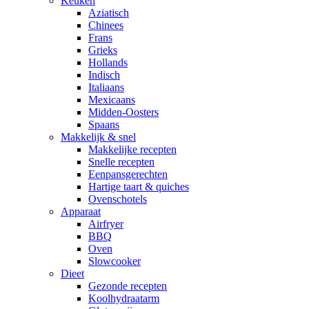
Keuken
Aziatisch
Chinees
Frans
Grieks
Hollands
Indisch
Italiaans
Mexicaans
Midden-Oosters
Spaans
Makkelijk & snel
Makkelijke recepten
Snelle recepten
Eenpansgerechten
Hartige taart & quiches
Ovenschotels
Apparaat
Airfryer
BBQ
Oven
Slowcooker
Dieet
Gezonde recepten
Koolhydraatarm