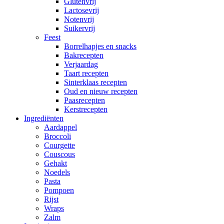
Glutenvrij
Lactosevrij
Notenvrij
Suikervrij
Feest
Borrelhapjes en snacks
Bakrecepten
Verjaardag
Taart recepten
Sinterklaas recepten
Oud en nieuw recepten
Paasrecepten
Kerstrecepten
Ingrediënten
Aardappel
Broccoli
Courgette
Couscous
Gehakt
Noedels
Pasta
Pompoen
Rijst
Wraps
Zalm