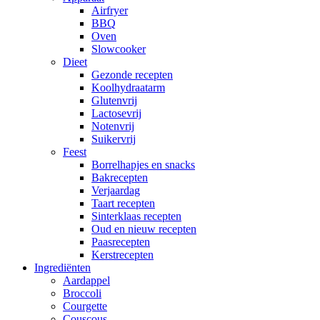
Airfryer
BBQ
Oven
Slowcooker
Dieet
Gezonde recepten
Koolhydraatarm
Glutenvrij
Lactosevrij
Notenvrij
Suikervrij
Feest
Borrelhapjes en snacks
Bakrecepten
Verjaardag
Taart recepten
Sinterklaas recepten
Oud en nieuw recepten
Paasrecepten
Kerstrecepten
Ingrediënten
Aardappel
Broccoli
Courgette
Couscous