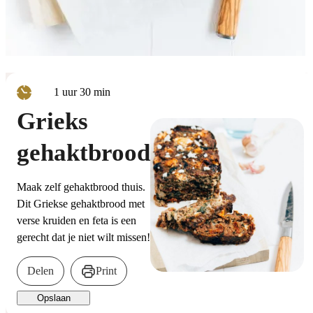
uur
minuten
1
uur
30
min
Grieks
gehaktbrood
Maak zelf gehaktbrood thuis.
Dit Griekse gehaktbrood met
verse kruiden en feta is een
gerecht dat je niet wilt missen!
Delen
Print
Opslaan