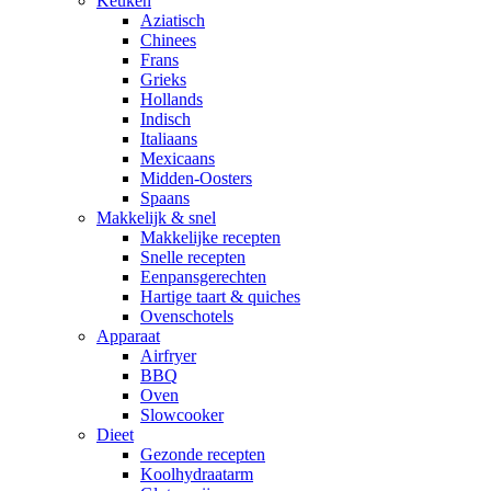
Keuken
Aziatisch
Chinees
Frans
Grieks
Hollands
Indisch
Italiaans
Mexicaans
Midden-Oosters
Spaans
Makkelijk & snel
Makkelijke recepten
Snelle recepten
Eenpansgerechten
Hartige taart & quiches
Ovenschotels
Apparaat
Airfryer
BBQ
Oven
Slowcooker
Dieet
Gezonde recepten
Koolhydraatarm