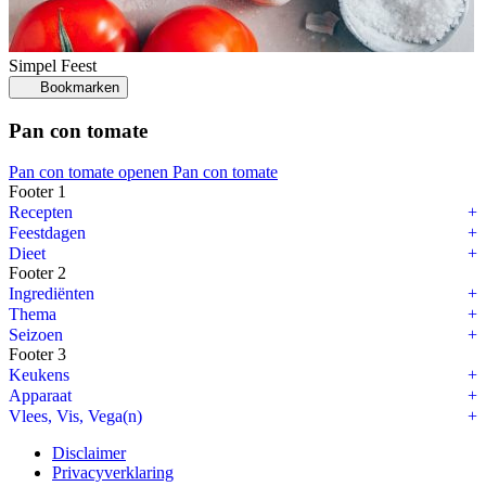
Simpel
Feest
Bookmarken
Pan con tomate
Pan con tomate openen
Pan con tomate
Footer 1
Recepten
Feestdagen
Dieet
Footer 2
Ingrediënten
Thema
Seizoen
Footer 3
Keukens
Apparaat
Vlees, Vis, Vega(n)
Disclaimer
Privacyverklaring