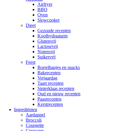
Airfryer
BBQ
Oven
Slowcooker
Dieet
Gezonde recepten
Koolhydraatarm
Glutenvrij
Lactosevrij
Notenvrij
Suikervrij
Feest
Borrelhapjes en snacks
Bakrecepten
Verjaardag
Taart recepten
Sinterklaas recepten
Oud en nieuw recepten
Paasrecepten
Kerstrecepten
Ingrediënten
Aardappel
Broccoli
Courgette
Couscous