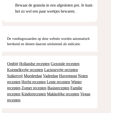
Bewaar de granola in een afgesloten pot. Je kunt
het zo wel een paar weekjes bewaren.
De voedingswaarden op deze website worden automatisch
berekend en dienen daarom uitsluitend als indicatie.
Ontbijt
Hollandse recepten
Gezonde recepten
Koemelkvrije recepten
Lactosevrije recepten
Suikervrij
Moederdag
Vaderdag
Havermout
Noten
recepten
Herfst recepten
Lente recepten
Winter
recepten
Zomer recepten
Basisrecepten
Familie
recepten
Kinderrecepten
Makkelijke recepten
Vegan
recepten