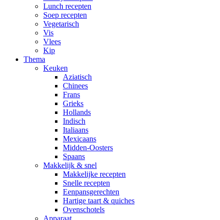
Lunch recepten
Soep recepten
Vegetarisch
Vis
Vlees
Kip
Thema
Keuken
Aziatisch
Chinees
Frans
Grieks
Hollands
Indisch
Italiaans
Mexicaans
Midden-Oosters
Spaans
Makkelijk & snel
Makkelijke recepten
Snelle recepten
Eenpansgerechten
Hartige taart & quiches
Ovenschotels
Apparaat