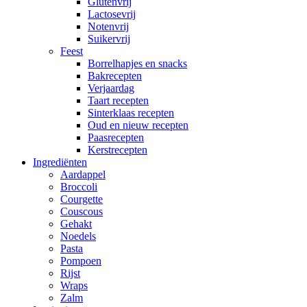
Glutenvrij
Lactosevrij
Notenvrij
Suikervrij
Feest
Borrelhapjes en snacks
Bakrecepten
Verjaardag
Taart recepten
Sinterklaas recepten
Oud en nieuw recepten
Paasrecepten
Kerstrecepten
Ingrediënten
Aardappel
Broccoli
Courgette
Couscous
Gehakt
Noedels
Pasta
Pompoen
Rijst
Wraps
Zalm