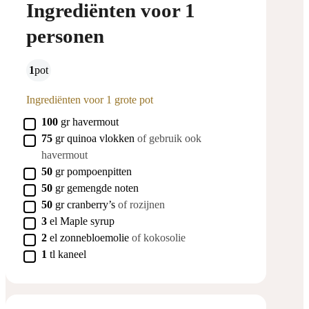
Ingrediënten voor 1
personen
1
pot
Ingrediënten voor 1 grote pot
▢
100
gr
havermout
▢
75
gr
quinoa vlokken
of gebruik ook
havermout
▢
50
gr
pompoenpitten
▢
50
gr
gemengde noten
▢
50
gr
cranberry’s
of rozijnen
▢
3
el
Maple syrup
▢
2
el
zonnebloemolie
of kokosolie
▢
1
tl
kaneel