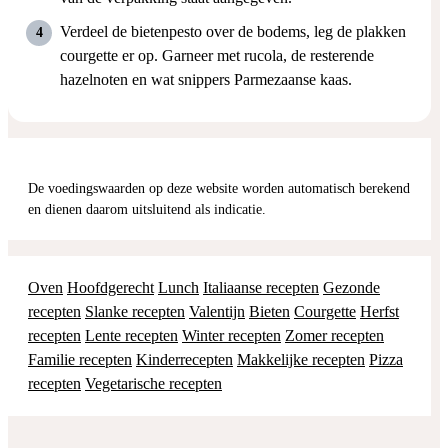
Verdeel de bietenpesto over de bodems, leg de plakken
courgette er op. Garneer met rucola, de resterende
hazelnoten en wat snippers Parmezaanse kaas.
De voedingswaarden op deze website worden automatisch berekend
en dienen daarom uitsluitend als indicatie.
Oven
Hoofdgerecht
Lunch
Italiaanse recepten
Gezonde
recepten
Slanke recepten
Valentijn
Bieten
Courgette
Herfst
recepten
Lente recepten
Winter recepten
Zomer recepten
Familie recepten
Kinderrecepten
Makkelijke recepten
Pizza
recepten
Vegetarische recepten