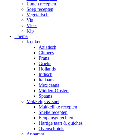
Lunch recepten
Soep recepten
Vegetarisch
Vis
Vlees
Kip
Thema
Keuken
Aziatisch
Chinees
Frans
Grieks
Hollands
Indisch
Italiaans
Mexicaans
Midden-Oosters
Spaans
Makkelijk & snel
Makkelijke recepten
Snelle recepten
Eenpansgerechten
Hartige taart & quiches
Ovenschotels
Apparaat