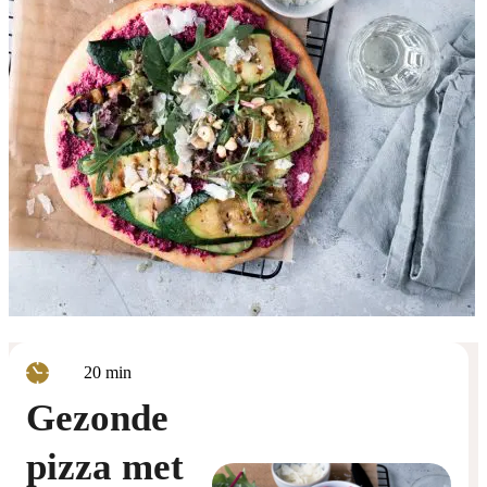
minuten
20
min
Gezonde
pizza met