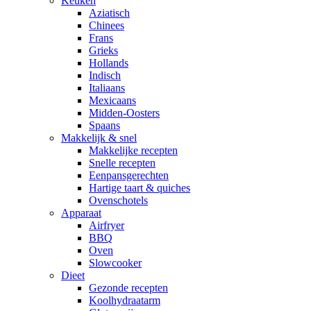
Keuken
Aziatisch
Chinees
Frans
Grieks
Hollands
Indisch
Italiaans
Mexicaans
Midden-Oosters
Spaans
Makkelijk & snel
Makkelijke recepten
Snelle recepten
Eenpansgerechten
Hartige taart & quiches
Ovenschotels
Apparaat
Airfryer
BBQ
Oven
Slowcooker
Dieet
Gezonde recepten
Koolhydraatarm