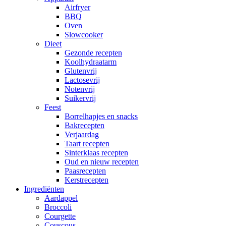
Airfryer
BBQ
Oven
Slowcooker
Dieet
Gezonde recepten
Koolhydraatarm
Glutenvrij
Lactosevrij
Notenvrij
Suikervrij
Feest
Borrelhapjes en snacks
Bakrecepten
Verjaardag
Taart recepten
Sinterklaas recepten
Oud en nieuw recepten
Paasrecepten
Kerstrecepten
Ingrediënten
Aardappel
Broccoli
Courgette
Couscous