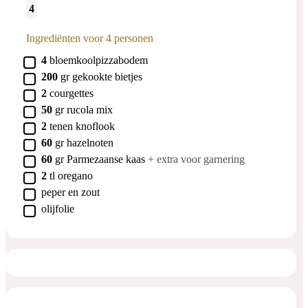
4
Ingrediënten voor 4 personen
▢
4
bloemkoolpizzabodem
▢
200
gr
gekookte bietjes
▢
2
courgettes
▢
50
gr
rucola mix
▢
2
tenen
knoflook
▢
60
gr
hazelnoten
▢
60
gr
Parmezaanse kaas
+ extra voor garnering
▢
2
tl
oregano
▢
peper en zout
▢
olijfolie