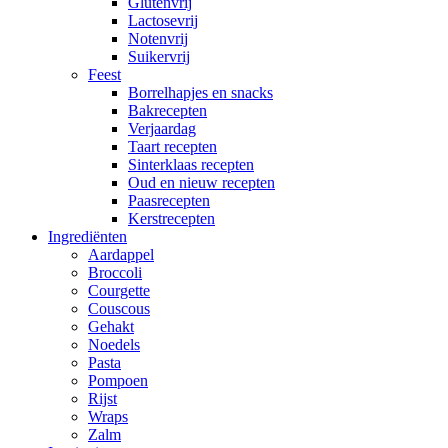
Glutenvrij
Lactosevrij
Notenvrij
Suikervrij
Feest
Borrelhapjes en snacks
Bakrecepten
Verjaardag
Taart recepten
Sinterklaas recepten
Oud en nieuw recepten
Paasrecepten
Kerstrecepten
Ingrediënten
Aardappel
Broccoli
Courgette
Couscous
Gehakt
Noedels
Pasta
Pompoen
Rijst
Wraps
Zalm