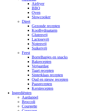
Airfryer
BBQ
Oven
Slowcooker
Dieet
Gezonde recepten
Koolhydraatarm
Glutenvrij
Lactosevrij
Notenvrij
Suikervrij
Feest
Borrelhapjes en snacks
Bakrecepten
Verjaardag
Taart recepten
Sinterklaas recepten
Oud en nieuw recepten
Paasrecepten
Kerstrecepten
Ingrediënten
Aardappel
Broccoli
Courgette
Couscous