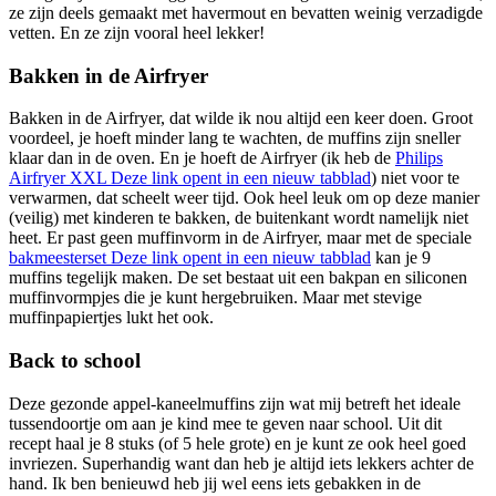
ze zijn deels gemaakt met havermout en bevatten weinig verzadigde
vetten. En ze zijn vooral heel lekker!
Bakken in de Airfryer
Bakken in de Airfryer, dat wilde ik nou altijd een keer doen. Groot
voordeel, je hoeft minder lang te wachten, de muffins zijn sneller
klaar dan in de oven. En je hoeft de Airfryer (ik heb de
Philips
Airfryer XXL
Deze link opent in een nieuw tabblad
) niet voor te
verwarmen, dat scheelt weer tijd. Ook heel leuk om op deze manier
(veilig) met kinderen te bakken, de buitenkant wordt namelijk niet
heet. Er past geen muffinvorm in de Airfryer, maar met de speciale
bakmeesterset
Deze link opent in een nieuw tabblad
kan je 9
muffins tegelijk maken. De set bestaat uit een bakpan en siliconen
muffinvormpjes die je kunt hergebruiken. Maar met stevige
muffinpapiertjes lukt het ook.
Back to school
Deze gezonde appel-kaneelmuffins zijn wat mij betreft het ideale
tussendoortje om aan je kind mee te geven naar school. Uit dit
recept haal je 8 stuks (of 5 hele grote) en je kunt ze ook heel goed
invriezen. Superhandig want dan heb je altijd iets lekkers achter de
hand. Ik ben benieuwd heb jij wel eens iets gebakken in de