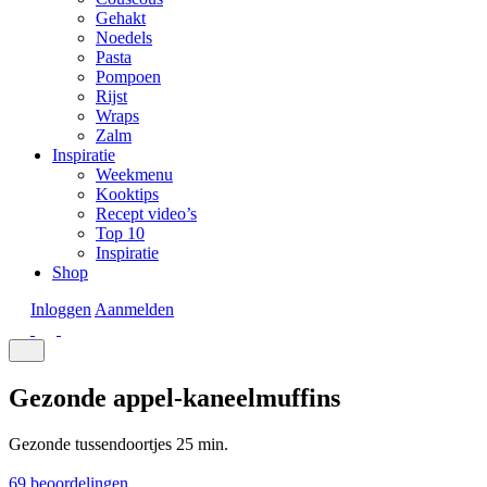
Gehakt
Noedels
Pasta
Pompoen
Rijst
Wraps
Zalm
Inspiratie
Weekmenu
Kooktips
Recept video’s
Top 10
Inspiratie
Shop
Inloggen
Aanmelden
Gezonde appel-kaneelmuffins
Gezonde tussendoortjes
25 min.
69 beoordelingen