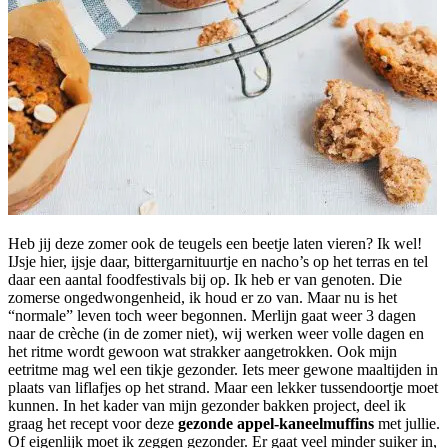
Heb jij deze zomer ook de teugels een beetje laten vieren? Ik wel!
IJsje hier, ijsje daar, bittergarnituurtje en nacho’s op het terras en tel
daar een aantal foodfestivals bij op. Ik heb er van genoten. Die
zomerse ongedwongenheid, ik houd er zo van. Maar nu is het
“normale” leven toch weer begonnen. Merlijn gaat weer 3 dagen
naar de crèche (in de zomer niet), wij werken weer volle dagen en
het ritme wordt gewoon wat strakker aangetrokken. Ook mijn
eetritme mag wel een tikje gezonder. Iets meer gewone maaltijden in
plaats van liflafjes op het strand. Maar een lekker tussendoortje moet
kunnen. In het kader van mijn gezonder bakken project, deel ik
graag het recept voor deze
gezonde appel-kaneelmuffins
met jullie.
Of eigenlijk moet ik zeggen gezonder. Er gaat veel minder suiker in,