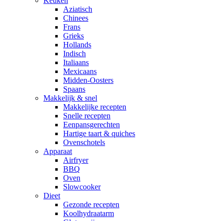
Keuken
Aziatisch
Chinees
Frans
Grieks
Hollands
Indisch
Italiaans
Mexicaans
Midden-Oosters
Spaans
Makkelijk & snel
Makkelijke recepten
Snelle recepten
Eenpansgerechten
Hartige taart & quiches
Ovenschotels
Apparaat
Airfryer
BBQ
Oven
Slowcooker
Dieet
Gezonde recepten
Koolhydraatarm