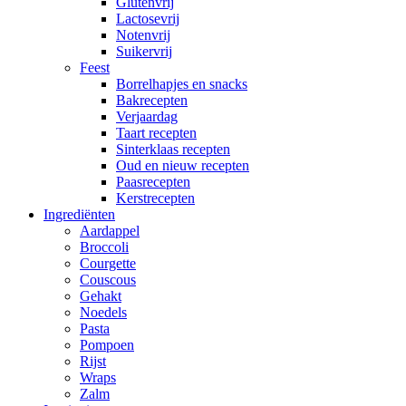
Glutenvrij
Lactosevrij
Notenvrij
Suikervrij
Feest
Borrelhapjes en snacks
Bakrecepten
Verjaardag
Taart recepten
Sinterklaas recepten
Oud en nieuw recepten
Paasrecepten
Kerstrecepten
Ingrediënten
Aardappel
Broccoli
Courgette
Couscous
Gehakt
Noedels
Pasta
Pompoen
Rijst
Wraps
Zalm