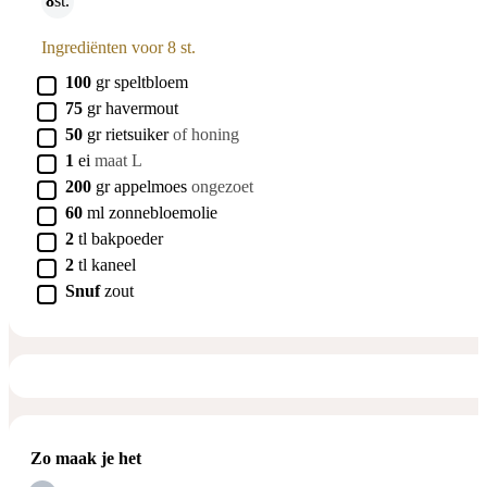
8
st.
Ingrediënten voor 8 st.
▢
100
gr
speltbloem
▢
75
gr
havermout
▢
50
gr
rietsuiker
of honing
▢
1
ei
maat L
▢
200
gr
appelmoes
ongezoet
▢
60
ml
zonnebloemolie
▢
2
tl
bakpoeder
▢
2
tl
kaneel
▢
Snuf
zout
Zo maak je het