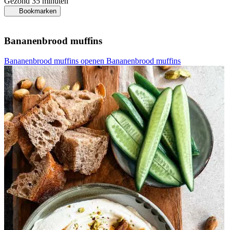
Gezond
35 minuten
Bookmarken
Bananenbrood muffins
Bananenbrood muffins openen
Bananenbrood muffins