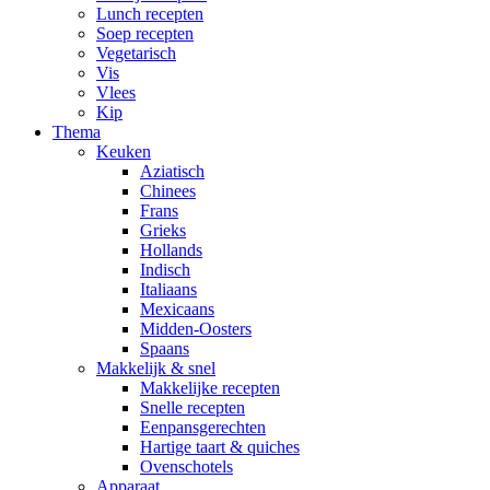
Lunch recepten
Soep recepten
Vegetarisch
Vis
Vlees
Kip
Thema
Keuken
Aziatisch
Chinees
Frans
Grieks
Hollands
Indisch
Italiaans
Mexicaans
Midden-Oosters
Spaans
Makkelijk & snel
Makkelijke recepten
Snelle recepten
Eenpansgerechten
Hartige taart & quiches
Ovenschotels
Apparaat