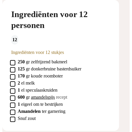
Ingrediënten voor 12
personen
12
Ingrediënten voor 12 stukjes
▢
250
gr
zelfrijzend bakmeel
▢
125
gr
donkerbruine basterdsuiker
▢
170
gr
koude roomboter
▢
2
el
melk
▢
1
el
speculaaskruiden
▢
600
gr
amandelspijs
recept
▢
1
eigeel
om te bestrijken
▢
Amandelen
ter
garnering
▢
Snuf zout