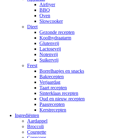
Airfryer
BBQ
Oven
Slowcooker
Dieet
Gezonde recepten
Koolhydraatarm
Glutenvrij
Lactosevrij
Notenvrij
Suikervrij
Feest
Borrelhapjes en snacks
Bakrecepten
Verjaardag
Taart recepten
Sinterklaas recepten
Oud en nieuw recepten
Paasrecepten
Kerstrecepten
Ingrediënten
Aardappel
Broccoli
Courgette
Couscous