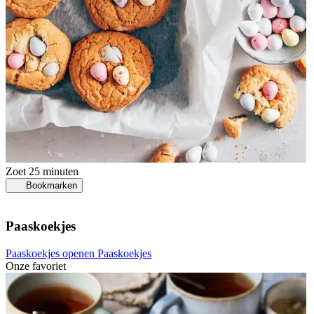
Zoet
25 minuten
Bookmarken
Paaskoekjes
Paaskoekjes openen
Paaskoekjes
Onze favoriet