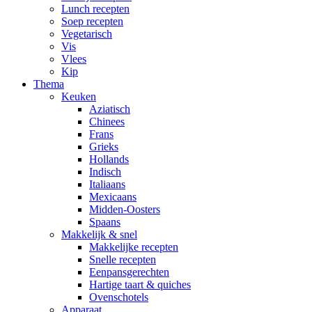
Lunch recepten
Soep recepten
Vegetarisch
Vis
Vlees
Kip
Thema
Keuken
Aziatisch
Chinees
Frans
Grieks
Hollands
Indisch
Italiaans
Mexicaans
Midden-Oosters
Spaans
Makkelijk & snel
Makkelijke recepten
Snelle recepten
Eenpansgerechten
Hartige taart & quiches
Ovenschotels
Apparaat