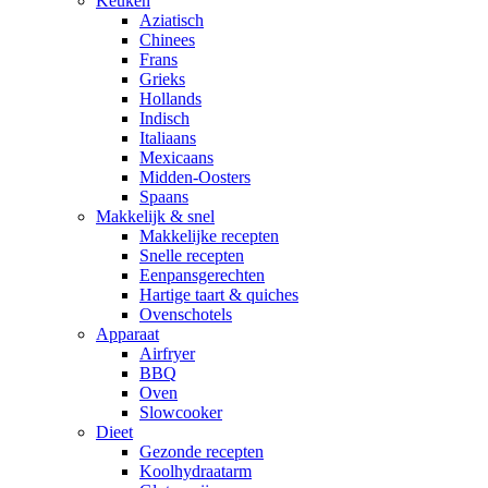
Keuken
Aziatisch
Chinees
Frans
Grieks
Hollands
Indisch
Italiaans
Mexicaans
Midden-Oosters
Spaans
Makkelijk & snel
Makkelijke recepten
Snelle recepten
Eenpansgerechten
Hartige taart & quiches
Ovenschotels
Apparaat
Airfryer
BBQ
Oven
Slowcooker
Dieet
Gezonde recepten
Koolhydraatarm