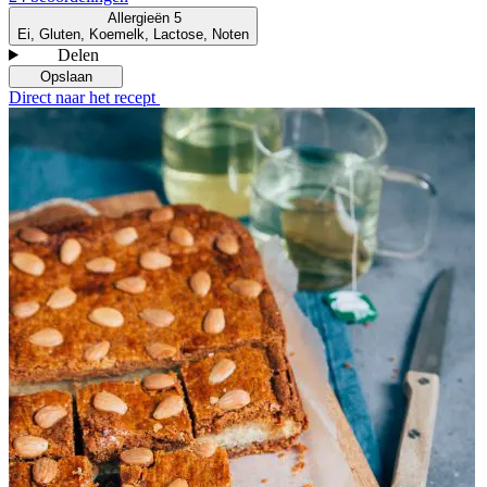
Allergieën
5
Ei, Gluten, Koemelk, Lactose, Noten
Delen
Opslaan
Direct naar het recept