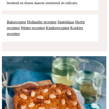
berekend en dienen daarom uitsluitend als indicatie.
Bakrecepten
Hollandse recepten
Sinterklaas
Herfst
recepten
Winter recepten
Kinderrecepten
Koekjes
recepten