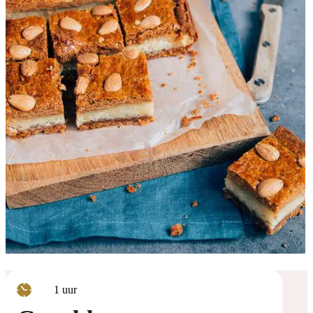
uur
1
uur