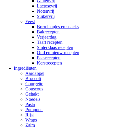
Glutenvrij
Lactosevrij
Notenvrij
Suikervrij
Feest
Borrelhapjes en snacks
Bakrecepten
Verjaardag
Taart recepten
Sinterklaas recepten
Oud en nieuw recepten
Paasrecepten
Kerstrecepten
Ingrediënten
Aardappel
Broccoli
Courgette
Couscous
Gehakt
Noedels
Pasta
Pompoen
Rijst
Wraps
Zalm