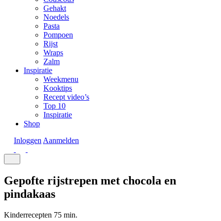
Gehakt
Noedels
Pasta
Pompoen
Rijst
Wraps
Zalm
Inspiratie
Weekmenu
Kooktips
Recept video’s
Top 10
Inspiratie
Shop
Inloggen
Aanmelden
Gepofte rijstrepen met chocola en
pindakaas
Kinderrecepten
75 min.