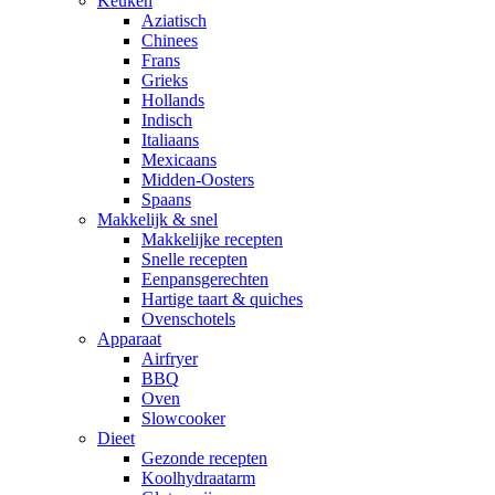
Keuken
Aziatisch
Chinees
Frans
Grieks
Hollands
Indisch
Italiaans
Mexicaans
Midden-Oosters
Spaans
Makkelijk & snel
Makkelijke recepten
Snelle recepten
Eenpansgerechten
Hartige taart & quiches
Ovenschotels
Apparaat
Airfryer
BBQ
Oven
Slowcooker
Dieet
Gezonde recepten
Koolhydraatarm