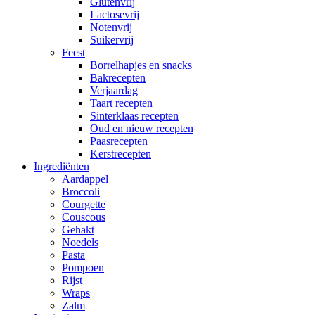
Glutenvrij
Lactosevrij
Notenvrij
Suikervrij
Feest
Borrelhapjes en snacks
Bakrecepten
Verjaardag
Taart recepten
Sinterklaas recepten
Oud en nieuw recepten
Paasrecepten
Kerstrecepten
Ingrediënten
Aardappel
Broccoli
Courgette
Couscous
Gehakt
Noedels
Pasta
Pompoen
Rijst
Wraps
Zalm