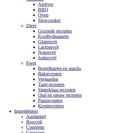
Airfryer
BBQ
Oven
Slowcooker
Dieet
Gezonde recepten
Koolhydraatarm
Glutenvrij
Lactosevrij
Notenvrij
Suikervrij
Feest
Borrelhapjes en snacks
Bakrecepten
Verjaardag
Taart recepten
Sinterklaas recepten
Oud en nieuw recepten
Paasrecepten
Kerstrecepten
Ingrediënten
Aardappel
Broccoli
Courgette
Couscous