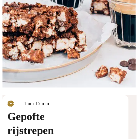
uur
minuten
1
uur
15
min
Gepofte
rijstrepen