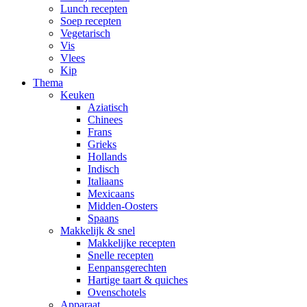
Lunch recepten
Soep recepten
Vegetarisch
Vis
Vlees
Kip
Thema
Keuken
Aziatisch
Chinees
Frans
Grieks
Hollands
Indisch
Italiaans
Mexicaans
Midden-Oosters
Spaans
Makkelijk & snel
Makkelijke recepten
Snelle recepten
Eenpansgerechten
Hartige taart & quiches
Ovenschotels
Apparaat