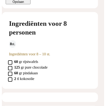
Opslaan
Ingrediënten voor 8
personen
8
st.
Ingrediënten voor 8 – 10 st.
▢
60
gr
rijstwafels
▢
125
gr
pure chocolade
▢
60
gr
pindakaas
▢
2
tl
kokosolie