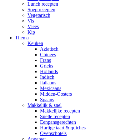
Lunch recepten
Soep recepten
Vegetarisch
Vis
Vlees
Kip
Thema
Keuken
Aziatisch
Chinees
Frans
Grieks
Hollands
Indisch
Italiaans
Mexicaans
Midden-Oosters
Spaans
Makkelijk & snel
Makkelijke recepten
Snelle recepten
Eenpansgerechten
Hartige taart & quiches
Ovenschotels
Apparaat