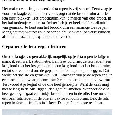
Het maken van de gepaneerde feta repen is vrij simpel. Eerst zorg je
voor een laagje van ei dat er voor zorgt dat de broodkruim aan de
feta blijft plakken. Het broodkruim kun je maken van oud brood. In
het hakmolentje van de staafmixer heb je er heel snel broodkruim
van gemaakt. Je kunt aan het broodkruim een smaakje toevoegen.
Meng het met wat zeezout, peper en chilivlokken (of verse kruiden
als tijm en rozemarijn gaat ook heel goed).
Gepaneerde feta repen frituren
Om die laagjes zo gemakkelijk mogelijk op je feta repen te krijgen
maak ik een werk stationnetje. Een laag bord met de feta repen, een
laag bord met het losgeklopte ei, een laag bord met het broodkruim
en tot slot een bord om de gepaneerde feta repen op te leggen. Dat
werkt het snelste en gemakkelijkst. Daarna frituur je de repen snel in
een koekenpan waar je tenminste 2 centimeter olie in het verwarmt.
Test voordat je begint of de olie heet genoeg is. Want de kaas mag
niet te lang in de olie liggen, dan gaat hij smelten. Wanneer de olie
heet genoeg is gaat een stukje brood dansen in de olie. Doe nu snel
een paar feta repen in de olie en bak ze rondom bruin. Bak de feta
repen in fasen, niet alles in 1 keer. Dat geeft het beste resultaat.