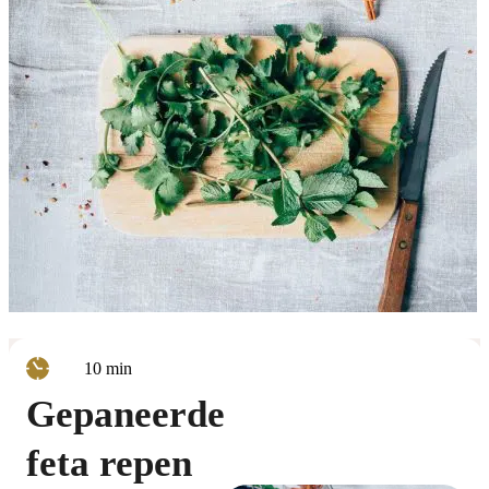
minuten
10
min
Gepaneerde
feta repen