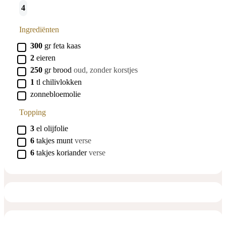
4
Ingrediënten
▢
300
gr
feta kaas
▢
2
eieren
▢
250
gr
brood
oud, zonder korstjes
▢
1
tl
chilivlokken
▢
zonnebloemolie
Topping
▢
3
el
olijfolie
▢
6
takjes
munt
verse
▢
6
takjes
koriander
verse