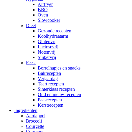
Airfryer
BBQ
Oven
Slowcooker
Dieet
Gezonde recepten
Koolhydraatarm
Glutenvrij
Lactosevrij
Notenvrij
Suikervrij
Feest
Borrelhapjes en snacks
Bakrecepten
Verjaardag
Taart recepten
Sinterklaas recepten
Oud en nieuw recepten
Paasrecepten
Kerstrecepten
Ingrediënten
Aardappel
Broccoli
Courgette
Couscous