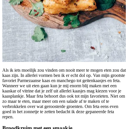
Als ik iets moeilijk zou vinden om nooit meer te mogen eten zou dat
kaas zijn. In allerlei vormen ben ik er echt dol op. Van mijn grootste
favoriet Parmezaanse kaas en manchego tot geitenkaasjes en feta.
Wanneer we uit eten gaan kun je mij enorm blij maken met een
kaaskar of vitrine dat je zelf uit allerlei kaasjes mag kiezen voor je
kaasplankje. Maar feta behoort dus ook tot mijn favorieten. Niet om
zo maar te eten, maar meer om een salade af te maken of te
verbrokkelen over wat geroosterde groenten. Om feta eens even
goed in het zonnetje te zetten bedacht ik deze gepaneerde feta
repen.
Broodkruim met een smaakje