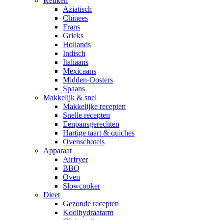
Keuken
Aziatisch
Chinees
Frans
Grieks
Hollands
Indisch
Italiaans
Mexicaans
Midden-Oosters
Spaans
Makkelijk & snel
Makkelijke recepten
Snelle recepten
Eenpansgerechten
Hartige taart & quiches
Ovenschotels
Apparaat
Airfryer
BBQ
Oven
Slowcooker
Dieet
Gezonde recepten
Koolhydraatarm