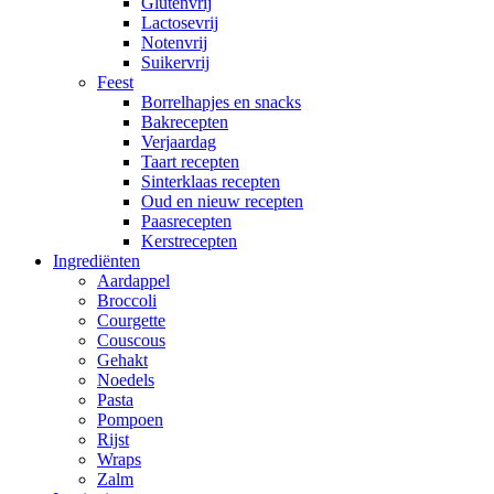
Glutenvrij
Lactosevrij
Notenvrij
Suikervrij
Feest
Borrelhapjes en snacks
Bakrecepten
Verjaardag
Taart recepten
Sinterklaas recepten
Oud en nieuw recepten
Paasrecepten
Kerstrecepten
Ingrediënten
Aardappel
Broccoli
Courgette
Couscous
Gehakt
Noedels
Pasta
Pompoen
Rijst
Wraps
Zalm