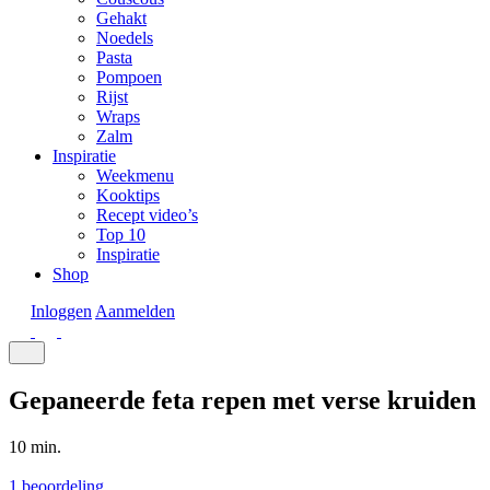
Gehakt
Noedels
Pasta
Pompoen
Rijst
Wraps
Zalm
Inspiratie
Weekmenu
Kooktips
Recept video’s
Top 10
Inspiratie
Shop
Inloggen
Aanmelden
Gepaneerde feta repen met verse kruiden
10 min.
1 beoordeling