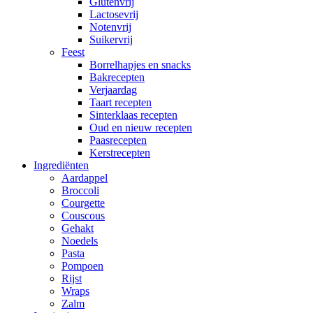
Glutenvrij
Lactosevrij
Notenvrij
Suikervrij
Feest
Borrelhapjes en snacks
Bakrecepten
Verjaardag
Taart recepten
Sinterklaas recepten
Oud en nieuw recepten
Paasrecepten
Kerstrecepten
Ingrediënten
Aardappel
Broccoli
Courgette
Couscous
Gehakt
Noedels
Pasta
Pompoen
Rijst
Wraps
Zalm