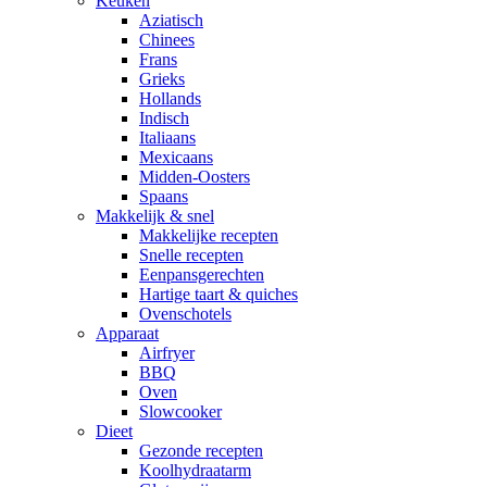
Keuken
Aziatisch
Chinees
Frans
Grieks
Hollands
Indisch
Italiaans
Mexicaans
Midden-Oosters
Spaans
Makkelijk & snel
Makkelijke recepten
Snelle recepten
Eenpansgerechten
Hartige taart & quiches
Ovenschotels
Apparaat
Airfryer
BBQ
Oven
Slowcooker
Dieet
Gezonde recepten
Koolhydraatarm