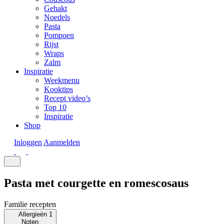
Gehakt
Noedels
Pasta
Pompoen
Rijst
Wraps
Zalm
Inspiratie
Weekmenu
Kooktips
Recept video’s
Top 10
Inspiratie
Shop
Inloggen
Aanmelden
Pasta met courgette en romescosaus
Familie recepten
Allergieën
1
Noten