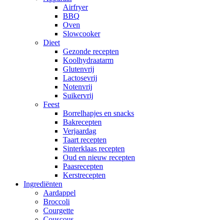
Airfryer
BBQ
Oven
Slowcooker
Dieet
Gezonde recepten
Koolhydraatarm
Glutenvrij
Lactosevrij
Notenvrij
Suikervrij
Feest
Borrelhapjes en snacks
Bakrecepten
Verjaardag
Taart recepten
Sinterklaas recepten
Oud en nieuw recepten
Paasrecepten
Kerstrecepten
Ingrediënten
Aardappel
Broccoli
Courgette
Couscous