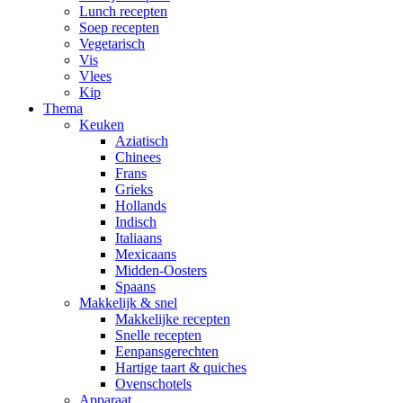
Lunch recepten
Soep recepten
Vegetarisch
Vis
Vlees
Kip
Thema
Keuken
Aziatisch
Chinees
Frans
Grieks
Hollands
Indisch
Italiaans
Mexicaans
Midden-Oosters
Spaans
Makkelijk & snel
Makkelijke recepten
Snelle recepten
Eenpansgerechten
Hartige taart & quiches
Ovenschotels
Apparaat