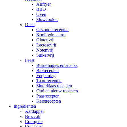
Airfryer
BBQ
Oven
Slowcooker
Dieet
Gezonde recepten
Koolhydraatarm
Glutenvrij
Lactosevrij
Notenvrij
Suikervrij
Feest
Borrelhapjes en snacks
Bakrecepten
Verjaardag
Taart recepten
Sinterklaas recepten
Oud en nieuw recepten
Paasrecepten
Kerstrecepten
Ingrediënten
Aardappel
Broccoli
Courgette
Couscous