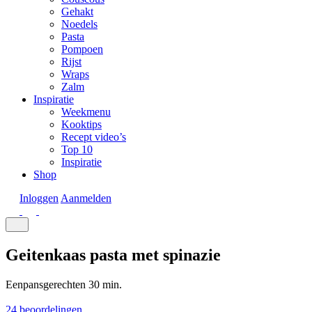
Gehakt
Noedels
Pasta
Pompoen
Rijst
Wraps
Zalm
Inspiratie
Weekmenu
Kooktips
Recept video’s
Top 10
Inspiratie
Shop
Inloggen
Aanmelden
Geitenkaas pasta met spinazie
Eenpansgerechten
30 min.
24 beoordelingen