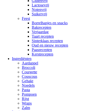
Glutenvrij
Lactosevrij
Notenvrij
Suikervrij
Feest
Borrelhapjes en snacks
Bakrecepten
Verjaardag
Taart recepten
Sinterklaas recepten
Oud en nieuw recepten
Paasrecepten
Kerstrecepten
Ingrediënten
Aardappel
Broccoli
Courgette
Couscous
Gehakt
Noedels
Pasta
Pompoen
Rijst
Wraps
Zalm