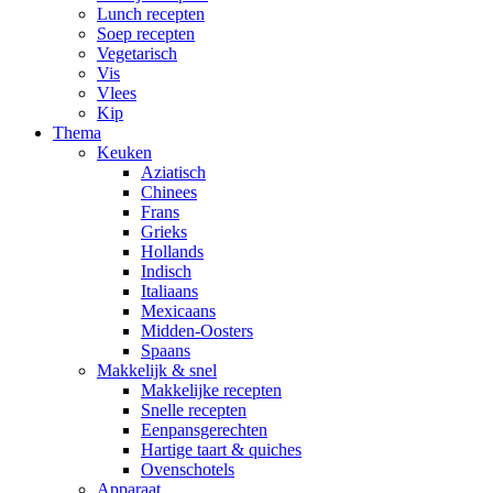
Lunch recepten
Soep recepten
Vegetarisch
Vis
Vlees
Kip
Thema
Keuken
Aziatisch
Chinees
Frans
Grieks
Hollands
Indisch
Italiaans
Mexicaans
Midden-Oosters
Spaans
Makkelijk & snel
Makkelijke recepten
Snelle recepten
Eenpansgerechten
Hartige taart & quiches
Ovenschotels
Apparaat