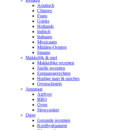
Keuken
Aziatisch
Chinees
Frans
Grieks
Hollands
Indisch
Italiaans
Mexicaans
Midden-Oosters
Spaans
Makkelijk & snel
Makkelijke recepten
Snelle recepten
Eenpansgerechten
Hartige taart & quiches
Ovenschotels
Apparaat
Airfryer
BBQ
Oven
Slowcooker
Dieet
Gezonde recepten
Koolhydraatarm