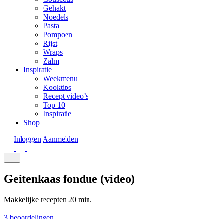
Gehakt
Noedels
Pasta
Pompoen
Rijst
Wraps
Zalm
Inspiratie
Weekmenu
Kooktips
Recept video’s
Top 10
Inspiratie
Shop
Inloggen
Aanmelden
Geitenkaas fondue (video)
Makkelijke recepten
20 min.
3 beoordelingen