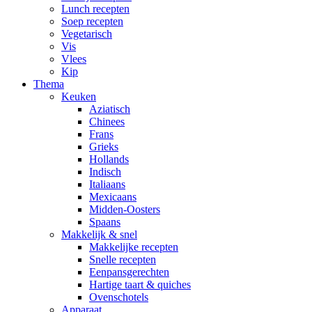
Lunch recepten
Soep recepten
Vegetarisch
Vis
Vlees
Kip
Thema
Keuken
Aziatisch
Chinees
Frans
Grieks
Hollands
Indisch
Italiaans
Mexicaans
Midden-Oosters
Spaans
Makkelijk & snel
Makkelijke recepten
Snelle recepten
Eenpansgerechten
Hartige taart & quiches
Ovenschotels
Apparaat