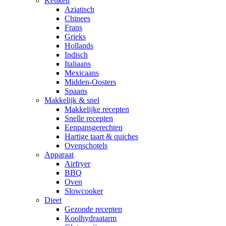
Keuken
Aziatisch
Chinees
Frans
Grieks
Hollands
Indisch
Italiaans
Mexicaans
Midden-Oosters
Spaans
Makkelijk & snel
Makkelijke recepten
Snelle recepten
Eenpansgerechten
Hartige taart & quiches
Ovenschotels
Apparaat
Airfryer
BBQ
Oven
Slowcooker
Dieet
Gezonde recepten
Koolhydraatarm