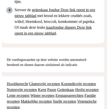
tijm.
Serveer de
geitenkaas fondue
Deze link opent in een
nieuw tabblad
met brood en lekkere crudités zoals,
witlof, bloemkool, broccoli, komkommer of paprika.
Of maak deze leuke
kaasfondue dippers
Deze link
opent in een nieuw tabblad
.
De voedingswaarden op deze website worden automatisch
berekend en dienen daarom uitsluitend als indicatie.
Hoofdgerecht
Glutenvrije recepten
Koemelkvrije recepten
Notenvrije recepten
Kerst
Pasen
Geitenkaas
Herfst recepten
Lente recepten
Winter recepten
Eenpansgerechten
Familie
recepten
Makkelijke recepten
Snelle recepten
Vegetarische
recepten