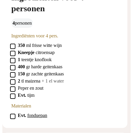
personen
4
personen
Ingrediënten voor 4 pers.
▢
350
ml
frisse witte wijn
▢
Kneepje
citroensap
▢
1
teentje
knoflook
▢
400
gr
harde geitenkaas
▢
150
gr
zachte geitenkaas
▢
2
tl
maizena
+ 1 el water
▢
Peper en zout
▢
Evt.
tijm
Materialen
▢
Evt.
fonduepan