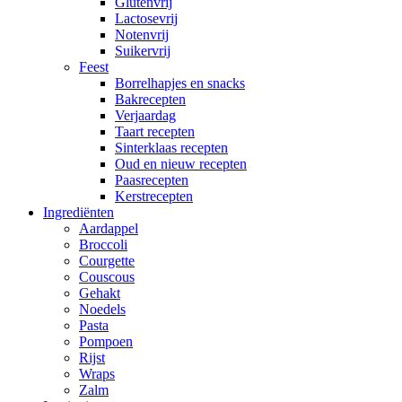
Glutenvrij
Lactosevrij
Notenvrij
Suikervrij
Feest
Borrelhapjes en snacks
Bakrecepten
Verjaardag
Taart recepten
Sinterklaas recepten
Oud en nieuw recepten
Paasrecepten
Kerstrecepten
Ingrediënten
Aardappel
Broccoli
Courgette
Couscous
Gehakt
Noedels
Pasta
Pompoen
Rijst
Wraps
Zalm