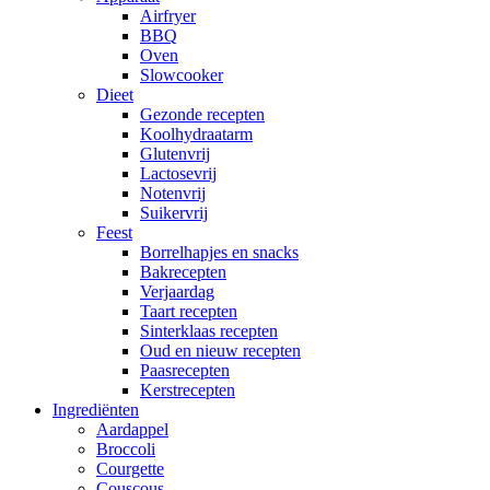
Airfryer
BBQ
Oven
Slowcooker
Dieet
Gezonde recepten
Koolhydraatarm
Glutenvrij
Lactosevrij
Notenvrij
Suikervrij
Feest
Borrelhapjes en snacks
Bakrecepten
Verjaardag
Taart recepten
Sinterklaas recepten
Oud en nieuw recepten
Paasrecepten
Kerstrecepten
Ingrediënten
Aardappel
Broccoli
Courgette
Couscous