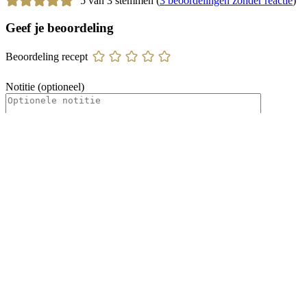
5 van 3 stemmen (
3 beoordelingen zonder reactie
)
Geef je beoordeling
Beoordeling recept
Notitie (optioneel)
Naam
*
E-mail
*
Site
Mijn naam, e-mail en site opslaan in deze browser voor de
volgende keer wanneer ik een reactie plaats.