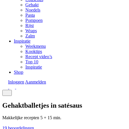
Gehakt
Noedels
Pasta
Pompoen
Rijst
Wraps
Zalm
Inspiratie
Weekmenu
Kooktips
Recept video’s
Top 10
Inspiratie
Shop
Inloggen
Aanmelden
Gehaktballetjes in satésaus
Makkelijke recepten
5 + 15 min.
19 beoordelingen