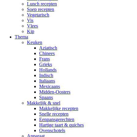
Lunch recepten
Soep recepten
Vegetarisch
Vis
Vlees
Kip
Thema
Keuken
Aziatisch
Chinees
Frans
Grieks
Hollands
Indisch
Italiaans
Mexicaans
Midden-Oosters
Spaans
Makkelijk & snel
Makkelijke recepten
Snelle recepten
Eenpansgerechten
Hartige taart & quiches
Ovenschotels
Apparaat