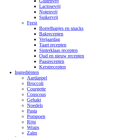
Glutenvrij
Lactosevrij
Notenvrij
Suikervrij
Feest
Borrelhapjes en snacks
Bakrecepten
Verjaardag
Taart recepten
Sinterklaas recepten
Oud en nieuw recepten
Paasrecepten
Kerstrecepten
Ingrediënten
Aardappel
Broccoli
Courgette
Couscous
Gehakt
Noedels
Pasta
Pompoen
Rijst
Wraps
Zalm