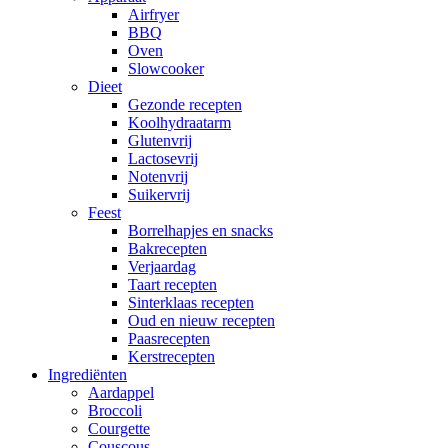
Airfryer
BBQ
Oven
Slowcooker
Dieet
Gezonde recepten
Koolhydraatarm
Glutenvrij
Lactosevrij
Notenvrij
Suikervrij
Feest
Borrelhapjes en snacks
Bakrecepten
Verjaardag
Taart recepten
Sinterklaas recepten
Oud en nieuw recepten
Paasrecepten
Kerstrecepten
Ingrediënten
Aardappel
Broccoli
Courgette
Couscous