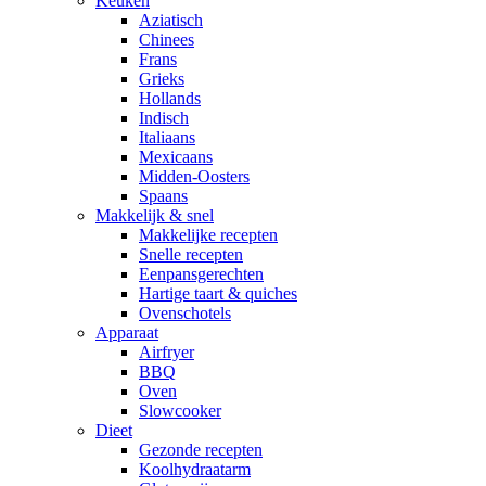
Keuken
Aziatisch
Chinees
Frans
Grieks
Hollands
Indisch
Italiaans
Mexicaans
Midden-Oosters
Spaans
Makkelijk & snel
Makkelijke recepten
Snelle recepten
Eenpansgerechten
Hartige taart & quiches
Ovenschotels
Apparaat
Airfryer
BBQ
Oven
Slowcooker
Dieet
Gezonde recepten
Koolhydraatarm