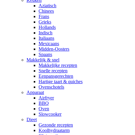
Keuken
Aziatisch
Chinees
Frans
Grieks
Hollands
Indisch
Italiaans
Mexicaans
Midden-Oosters
Spaans
Makkelijk & snel
Makkelijke recepten
Snelle recepten
Eenpansgerechten
Hartige taart & quiches
Ovenschotels
Apparaat
Airfryer
BBQ
Oven
Slowcooker
Dieet
Gezonde recepten
Koolhydraatarm