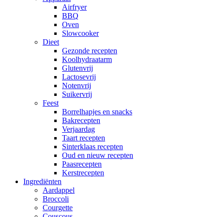
Airfryer
BBQ
Oven
Slowcooker
Dieet
Gezonde recepten
Koolhydraatarm
Glutenvrij
Lactosevrij
Notenvrij
Suikervrij
Feest
Borrelhapjes en snacks
Bakrecepten
Verjaardag
Taart recepten
Sinterklaas recepten
Oud en nieuw recepten
Paasrecepten
Kerstrecepten
Ingrediënten
Aardappel
Broccoli
Courgette
Couscous