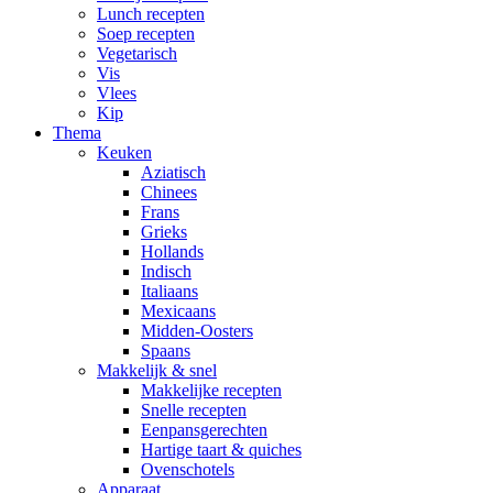
Lunch recepten
Soep recepten
Vegetarisch
Vis
Vlees
Kip
Thema
Keuken
Aziatisch
Chinees
Frans
Grieks
Hollands
Indisch
Italiaans
Mexicaans
Midden-Oosters
Spaans
Makkelijk & snel
Makkelijke recepten
Snelle recepten
Eenpansgerechten
Hartige taart & quiches
Ovenschotels
Apparaat