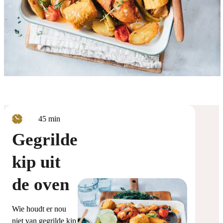
minuten
45
min
Gegrilde
kip uit
de oven
Wie houdt er nou
niet van gegrilde kip