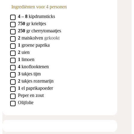
Ingrediënten voor 4 personen
▢
4 – 8
kipdrumsticks
▢
750
gr
krieltjes
▢
250
gr
cherrytomaatjes
▢
2
maiskolven
gekookt
▢
1
groene paprika
▢
2
uien
▢
1
limoen
▢
4
knoflooktenen
▢
3
takjes
tijm
▢
2
takjes
rozemarijn
▢
1
el
paprikapoeder
▢
Peper en zout
▢
Olijfolie