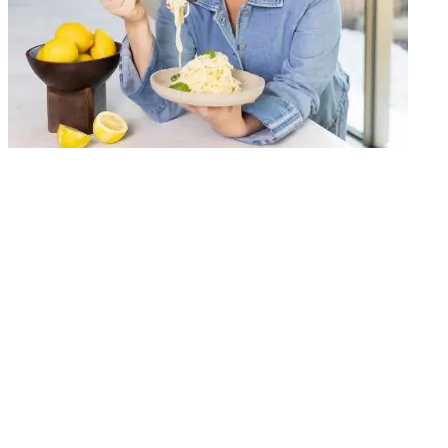
Vind je onze recepten handig? 💛
Stel Uit Paulines Keuken in als jouw voorkeursbron in Google. Zo
vind je onze recepten sneller terug én mis je geen nieuwe inspiratie.
Stel in als voorkeursbron
Deze link leidt naar een externe website en
opent in een nieuw venster.