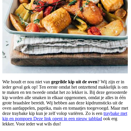
Wie houdt er nou niet van
gegrilde kip uit de oven
? Wij zijn er in
ieder geval gek op! Ten eerste omdat het ontzettend makkelijk is om
te maken en ten tweede omdat het zo lekker is. Bij deze geroosterde
kip worden alle smaken in elkaar opgenomen, omdat je alles in één
grote braadslee bereidt. Wij hebben aan deze kipdrumsticks uit de
oven aardappelen, paprika, mais en tomaatjes toegevoegd. Maar met
deze traybake kip kun je zelf volop variëren. Zo is een
traybake met
kip en pompoen
Deze link opent in een nieuw tabblad
ook erg
lekker. Voor ieder wat wils dus!