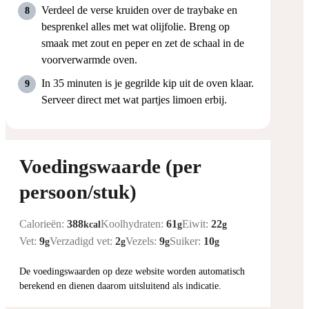
Verdeel de verse kruiden over de traybake en
besprenkel alles met wat olijfolie. Breng op
smaak met zout en peper en zet de schaal in de
voorverwarmde oven.
In 35 minuten is je gegrilde kip uit de oven klaar.
Serveer direct met wat partjes limoen erbij.
Voedingswaarde (per
persoon/stuk)
Calorieën:
388
Koolhydraten:
61
Eiwit:
22
kcal
g
g
Vet:
9
Verzadigd vet:
2
Vezels:
9
Suiker:
10
g
g
g
g
De voedingswaarden op deze website worden automatisch
berekend en dienen daarom uitsluitend als indicatie.