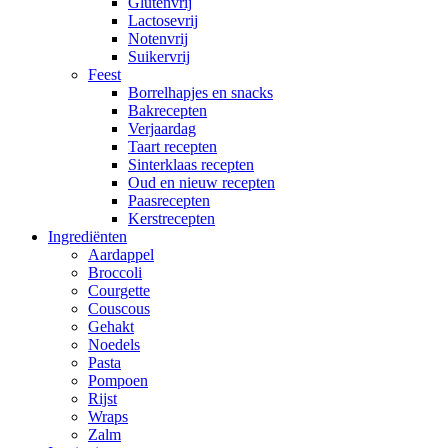
Glutenvrij
Lactosevrij
Notenvrij
Suikervrij
Feest
Borrelhapjes en snacks
Bakrecepten
Verjaardag
Taart recepten
Sinterklaas recepten
Oud en nieuw recepten
Paasrecepten
Kerstrecepten
Ingrediënten
Aardappel
Broccoli
Courgette
Couscous
Gehakt
Noedels
Pasta
Pompoen
Rijst
Wraps
Zalm