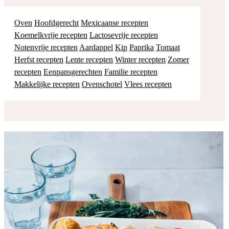
Oven
Hoofdgerecht
Mexicaanse recepten
Koemelkvrije recepten
Lactosevrije recepten
Notenvrije recepten
Aardappel
Kip
Paprika
Tomaat
Herfst recepten
Lente recepten
Winter recepten
Zomer
recepten
Eenpansgerechten
Familie recepten
Makkelijke recepten
Ovenschotel
Vlees recepten