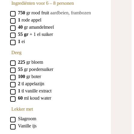
Ingrediënten voor 6 – 8 personen
▢
750
gr
rood fruit
aardbeien, frambozen
▢
1
rode
appel
▢
40
gr
amandelmeel
▢
55 gr
+ 1 el
suiker
▢
1
ei
Deeg
▢
225
gr
bloem
▢
55
gr
poedersuiker
▢
100
gr
boter
▢
2
tl
appelazijn
▢
1
tl
vanille extract
▢
60
ml
koud water
Lekker met
▢
Slagroom
▢
Vanille ijs