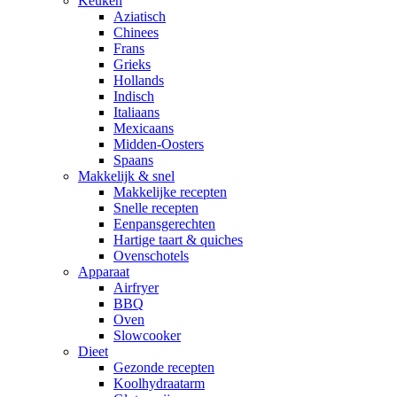
Keuken
Aziatisch
Chinees
Frans
Grieks
Hollands
Indisch
Italiaans
Mexicaans
Midden-Oosters
Spaans
Makkelijk & snel
Makkelijke recepten
Snelle recepten
Eenpansgerechten
Hartige taart & quiches
Ovenschotels
Apparaat
Airfryer
BBQ
Oven
Slowcooker
Dieet
Gezonde recepten
Koolhydraatarm