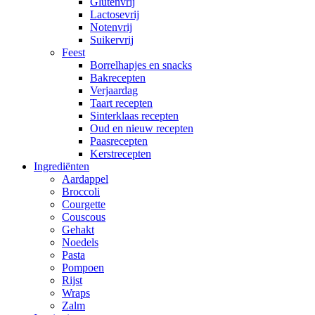
Glutenvrij
Lactosevrij
Notenvrij
Suikervrij
Feest
Borrelhapjes en snacks
Bakrecepten
Verjaardag
Taart recepten
Sinterklaas recepten
Oud en nieuw recepten
Paasrecepten
Kerstrecepten
Ingrediënten
Aardappel
Broccoli
Courgette
Couscous
Gehakt
Noedels
Pasta
Pompoen
Rijst
Wraps
Zalm