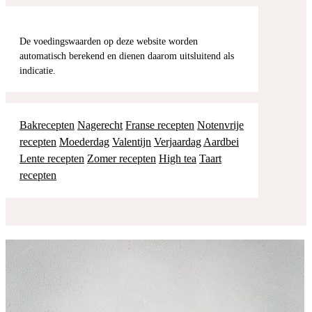
De voedingswaarden op deze website worden
automatisch berekend en dienen daarom uitsluitend als
indicatie.
Bakrecepten
Nagerecht
Franse recepten
Notenvrije
recepten
Moederdag
Valentijn
Verjaardag
Aardbei
Lente recepten
Zomer recepten
High tea
Taart
recepten