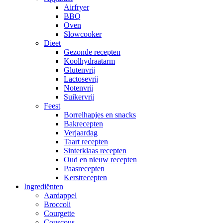
Airfryer
BBQ
Oven
Slowcooker
Dieet
Gezonde recepten
Koolhydraatarm
Glutenvrij
Lactosevrij
Notenvrij
Suikervrij
Feest
Borrelhapjes en snacks
Bakrecepten
Verjaardag
Taart recepten
Sinterklaas recepten
Oud en nieuw recepten
Paasrecepten
Kerstrecepten
Ingrediënten
Aardappel
Broccoli
Courgette
Couscous