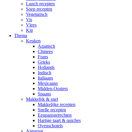
Lunch recepten
Soep recepten
Vegetarisch
Vis
Vlees
Kip
Thema
Keuken
Aziatisch
Chinees
Frans
Grieks
Hollands
Indisch
Italiaans
Mexicaans
Midden-Oosters
Spaans
Makkelijk & snel
Makkelijke recepten
Snelle recepten
Eenpansgerechten
Hartige taart & quiches
Ovenschotels
Apparaat