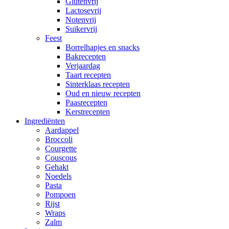
Glutenvrij
Lactosevrij
Notenvrij
Suikervrij
Feest
Borrelhapjes en snacks
Bakrecepten
Verjaardag
Taart recepten
Sinterklaas recepten
Oud en nieuw recepten
Paasrecepten
Kerstrecepten
Ingrediënten
Aardappel
Broccoli
Courgette
Couscous
Gehakt
Noedels
Pasta
Pompoen
Rijst
Wraps
Zalm