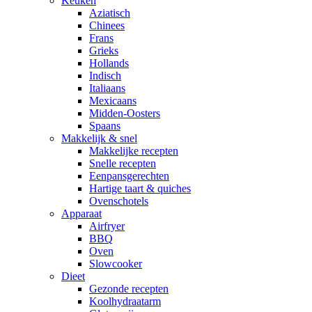
Keuken
Aziatisch
Chinees
Frans
Grieks
Hollands
Indisch
Italiaans
Mexicaans
Midden-Oosters
Spaans
Makkelijk & snel
Makkelijke recepten
Snelle recepten
Eenpansgerechten
Hartige taart & quiches
Ovenschotels
Apparaat
Airfryer
BBQ
Oven
Slowcooker
Dieet
Gezonde recepten
Koolhydraatarm