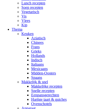
Lunch recepten
Soep recepten
Vegetarisch
Vis
Vlees
Kip
Thema
Keuken
Aziatisch
Chinees
Frans
Grieks
Hollands
Indisch
Italiaans
Mexicaans
Midden-Oosters
Spaans
Makkelijk & snel
Makkelijke recepten
Snelle recepten
Eenpansgerechten
Hartige taart & quiches
Ovenschotels
Apparaat