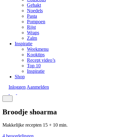
Gehakt
Noedels
Pasta
Pompoen
Rijst
Wraps
Zalm
Inspiratie
Weekmenu
Kooktips
Recept video’s
Top 10
Inspiratie
Shop
Inloggen
Aanmelden
Broodje shoarma
Makkelijke recepten
15 + 10 min.
4 beoordelingen