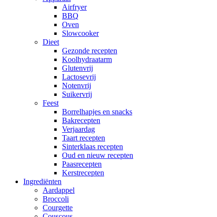
Airfryer
BBQ
Oven
Slowcooker
Dieet
Gezonde recepten
Koolhydraatarm
Glutenvrij
Lactosevrij
Notenvrij
Suikervrij
Feest
Borrelhapjes en snacks
Bakrecepten
Verjaardag
Taart recepten
Sinterklaas recepten
Oud en nieuw recepten
Paasrecepten
Kerstrecepten
Ingrediënten
Aardappel
Broccoli
Courgette
Couscous