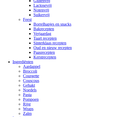
Glutenvrij
Lactosevrij
Notenvrij
Suikervrij
Feest
Borrelhapjes en snacks
Bakrecepten
Verjaardag
Taart recepten
Sinterklaas recepten
Oud en nieuw recepten
Paasrecepten
Kerstrecepten
Ingrediënten
Aardappel
Broccoli
Courgette
Couscous
Gehakt
Noedels
Pasta
Pompoen
Rijst
Wraps
Zalm