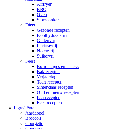
Airfryer
BBQ
Oven
Slowcooker
Dieet
Gezonde recepten
Koolhydraatarm
Glutenvrij
Lactosevrij
Notenvrij
Suikervrij
Feest
Borrelhapjes en snacks
Bakrecepten
Verjaardag
Taart recepten
Sinterklaas recepten
Oud en nieuw recepten
Paasrecepten
Kerstrecepten
Ingrediënten
Aardappel
Broccoli
Courgette
Couscous