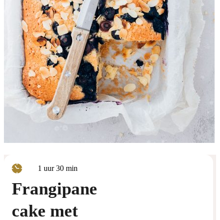
uur
minuten
1
uur
30
min
Frangipane
cake met