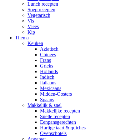
Lunch recepten
Soep recepten
Vegetarisch
Vis
Vlees
Kip
Thema
Keuken
Aziatisch
Chinees
Frans
Grieks
Hollands
Indisch
Italiaans
Mexicaans
Midden-Oosters
Spaans
Makkelijk & snel
Makkelijke recepten
Snelle recepten
Eenpansgerechten
Hartige taart & quiches
Ovenschotels
Apparaat