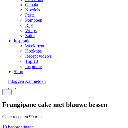
Gehakt
Noedels
Pasta
Pompoen
Rijst
Wraps
Zalm
Inspiratie
Weekmenu
Kooktips
Recept video’s
Top 10
Inspiratie
Shop
Inloggen
Aanmelden
Frangipane cake met blauwe bessen
Cake recepten
90 min.
18 beoordelingen