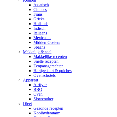
Keuken
Aziatisch
Chinees
Frans
Grieks
Hollands
Indisch
Italiaans
Mexicaans
Midden-Oosters
Spaans
Makkelijk & snel
Makkelijke recepten
Snelle recepten
Eenpansgerechten
Hartige taart & quiches
Ovenschotels
Apparaat
Airfryer
BBQ
Oven
Slowcooker
Dieet
Gezonde recepten
Koolhydraatarm