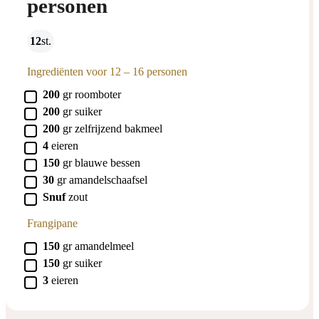
personen
12
st.
Ingrediënten voor 12 – 16 personen
▢
200
gr
roomboter
▢
200
gr
suiker
▢
200
gr
zelfrijzend bakmeel
▢
4
eieren
▢
150
gr
blauwe bessen
▢
30
gr
amandelschaafsel
▢
Snuf
zout
Frangipane
▢
150
gr
amandelmeel
▢
150
gr
suiker
▢
3
eieren