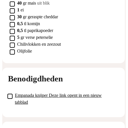
▢
40
gr
mais
uit blik
▢
1
ei
▢
30
gr
geraspte cheddar
▢
0,5
tl
komijn
▢
0,5
tl
paprikapoeder
▢
5
gr
verse peterselie
▢
Chilivlokken en zeezout
▢
Olijfolie
Benodigdheden
▢
Empanada knijper
Deze link opent in een nieuw
tabblad