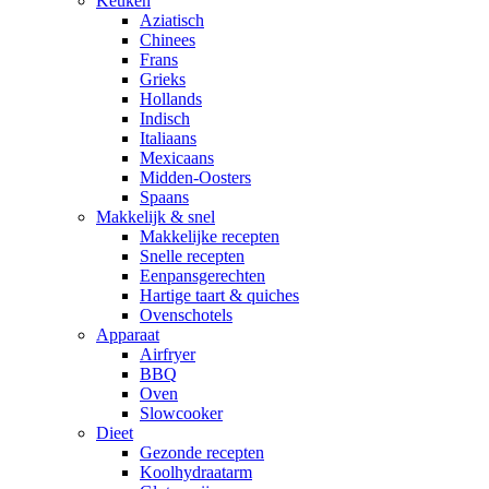
Keuken
Aziatisch
Chinees
Frans
Grieks
Hollands
Indisch
Italiaans
Mexicaans
Midden-Oosters
Spaans
Makkelijk & snel
Makkelijke recepten
Snelle recepten
Eenpansgerechten
Hartige taart & quiches
Ovenschotels
Apparaat
Airfryer
BBQ
Oven
Slowcooker
Dieet
Gezonde recepten
Koolhydraatarm