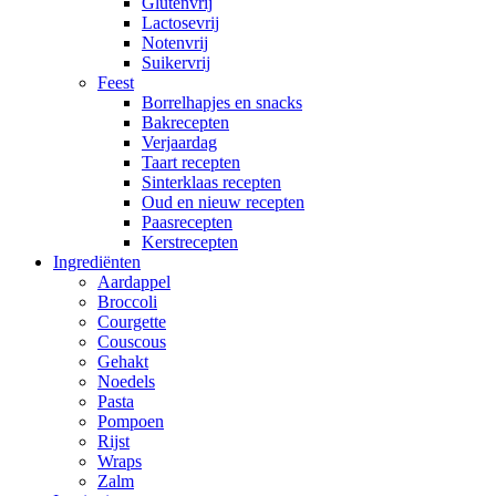
Glutenvrij
Lactosevrij
Notenvrij
Suikervrij
Feest
Borrelhapjes en snacks
Bakrecepten
Verjaardag
Taart recepten
Sinterklaas recepten
Oud en nieuw recepten
Paasrecepten
Kerstrecepten
Ingrediënten
Aardappel
Broccoli
Courgette
Couscous
Gehakt
Noedels
Pasta
Pompoen
Rijst
Wraps
Zalm