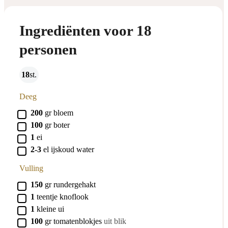
Ingrediënten voor 18
personen
18
st.
Deeg
▢
200
gr
bloem
▢
100
gr
boter
▢
1
ei
▢
2-3
el
ijskoud water
Vulling
▢
150
gr
rundergehakt
▢
1
teentje
knoflook
▢
1
kleine
ui
▢
100
gr
tomatenblokjes
uit blik