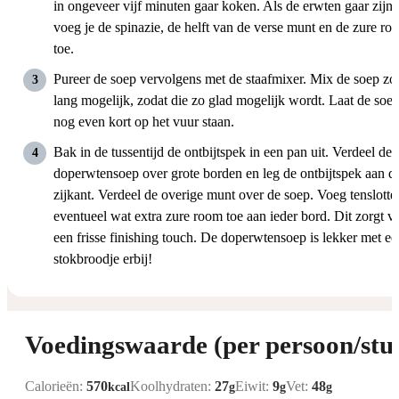
in ongeveer vijf minuten gaar koken. Als de erwten gaar zijn,
voeg je de spinazie, de helft van de verse munt en de zure ro
toe.
Pureer de soep vervolgens met de staafmixer. Mix de soep zo
lang mogelijk, zodat die zo glad mogelijk wordt. Laat de soe
nog even kort op het vuur staan.
Bak in de tussentijd de ontbijtspek in een pan uit. Verdeel de
doperwtensoep over grote borden en leg de ontbijtspek aan d
zijkant. Verdeel de overige munt over de soep. Voeg tenslotte
eventueel wat extra zure room toe aan ieder bord. Dit zorgt v
een frisse finishing touch. De doperwtensoep is lekker met ee
stokbroodje erbij!
Voedingswaarde (per persoon/stu
Calorieën:
570
Koolhydraten:
27
Eiwit:
9
Vet:
48
kcal
g
g
g