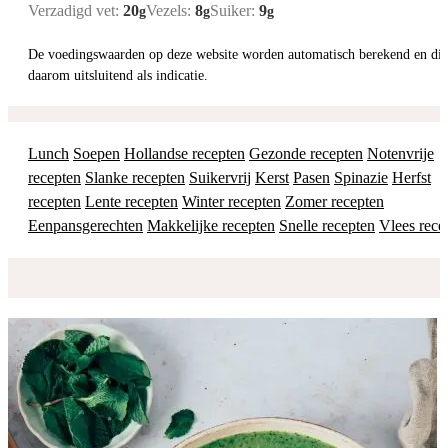
Verzadigd vet:
20
Vezels:
8
Suiker:
9
g
g
g
De voedingswaarden op deze website worden automatisch berekend en dienen
daarom uitsluitend als indicatie.
Lunch
Soepen
Hollandse recepten
Gezonde recepten
Notenvrije
recepten
Slanke recepten
Suikervrij
Kerst
Pasen
Spinazie
Herfst
recepten
Lente recepten
Winter recepten
Zomer recepten
Eenpansgerechten
Makkelijke recepten
Snelle recepten
Vlees rece