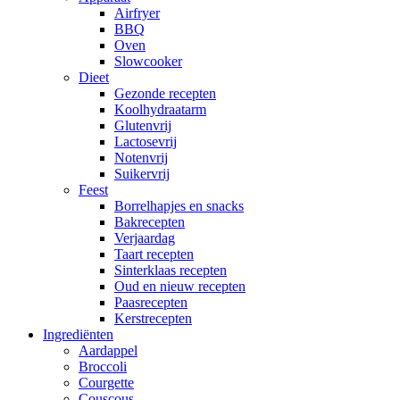
Airfryer
BBQ
Oven
Slowcooker
Dieet
Gezonde recepten
Koolhydraatarm
Glutenvrij
Lactosevrij
Notenvrij
Suikervrij
Feest
Borrelhapjes en snacks
Bakrecepten
Verjaardag
Taart recepten
Sinterklaas recepten
Oud en nieuw recepten
Paasrecepten
Kerstrecepten
Ingrediënten
Aardappel
Broccoli
Courgette
Couscous