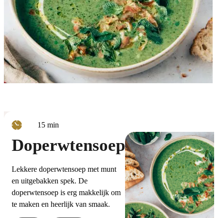
minuten
15
min
Doperwtensoep
Lekkere doperwtensoep met munt
en uitgebakken spek. De
doperwtensoep is erg makkelijk om
te maken en heerlijk van smaak.