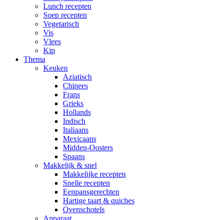
Lunch recepten
Soep recepten
Vegetarisch
Vis
Vlees
Kip
Thema
Keuken
Aziatisch
Chinees
Frans
Grieks
Hollands
Indisch
Italiaans
Mexicaans
Midden-Oosters
Spaans
Makkelijk & snel
Makkelijke recepten
Snelle recepten
Eenpansgerechten
Hartige taart & quiches
Ovenschotels
Apparaat