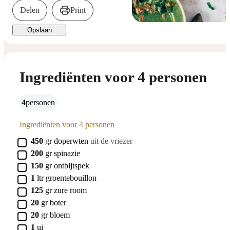
Delen
Print
Opslaan
Ingrediënten voor 4 personen
4
personen
Ingrediënten voor 4 personen
▢
450
gr
doperwten
uit de vriezer
▢
200
gr
spinazie
▢
150
gr
ontbijtspek
▢
1
ltr
groentebouillon
▢
125
gr
zure room
▢
20
gr
boter
▢
20
gr
bloem
▢
1
ui