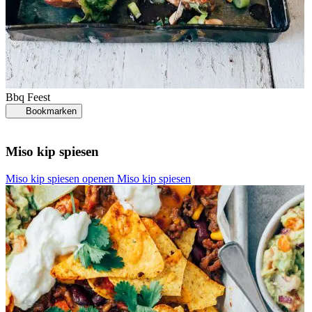
Bbq
Feest
Bookmarken
Miso kip spiesen
Miso kip spiesen openen
Miso kip spiesen