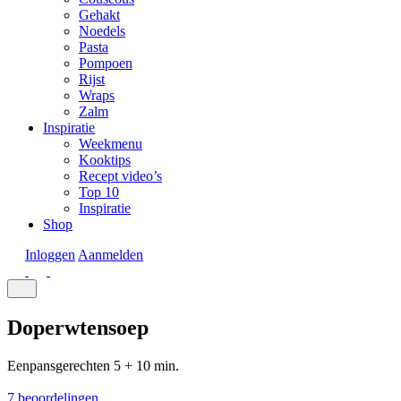
Gehakt
Noedels
Pasta
Pompoen
Rijst
Wraps
Zalm
Inspiratie
Weekmenu
Kooktips
Recept video’s
Top 10
Inspiratie
Shop
Inloggen
Aanmelden
Doperwtensoep
Eenpansgerechten
5 + 10 min.
7 beoordelingen