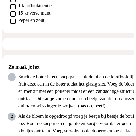
▢
1
knoflookteentje
▢
15
gr
verse munt
▢
Peper en zout
Zo maak je het
Smelt de boter in een soep pan. Hak de ui en de knoflook fijn
fruit deze aan in de boter totdat het glazig ziet. Voeg de bloem
en roer dit met een pollepel totdat er een zandachtige structuu
ontstaat. Dit kan je voelen door een beetje van de roux tussen
duim- en wijsvinger te wrijven (pas op, heet!).
Als de bloem is opgedroogd voeg je beetje bij beetje de bouil
toe. Roer de soep met een garde en zorg ervoor dat er geen
klontjes ontstaan. Voeg vervolgens de doperwten toe en laat 