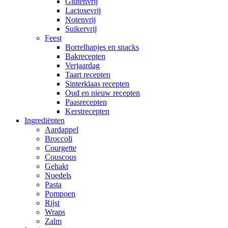
Glutenvrij
Lactosevrij
Notenvrij
Suikervrij
Feest
Borrelhapjes en snacks
Bakrecepten
Verjaardag
Taart recepten
Sinterklaas recepten
Oud en nieuw recepten
Paasrecepten
Kerstrecepten
Ingrediënten
Aardappel
Broccoli
Courgette
Couscous
Gehakt
Noedels
Pasta
Pompoen
Rijst
Wraps
Zalm