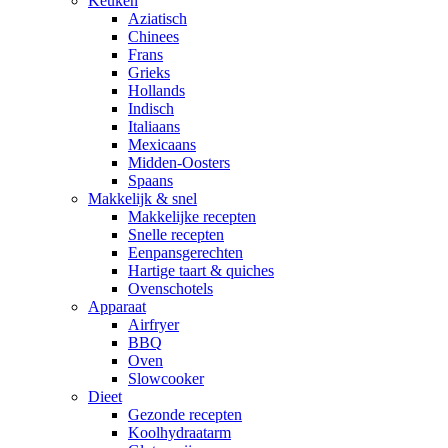
Keuken
Aziatisch
Chinees
Frans
Grieks
Hollands
Indisch
Italiaans
Mexicaans
Midden-Oosters
Spaans
Makkelijk & snel
Makkelijke recepten
Snelle recepten
Eenpansgerechten
Hartige taart & quiches
Ovenschotels
Apparaat
Airfryer
BBQ
Oven
Slowcooker
Dieet
Gezonde recepten
Koolhydraatarm