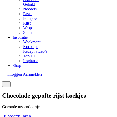
Gehakt
Noedels
Pasta
Pompoen
Rijst
Wraps
Zalm
Inspiratie
Weekmenu
Kooktips
Recept video’s
Top 10
Inspiratie
Shop
Inloggen
Aanmelden
Chocolade gepofte rijst koekjes
Gezonde tussendoortjes
18 beoordelingen