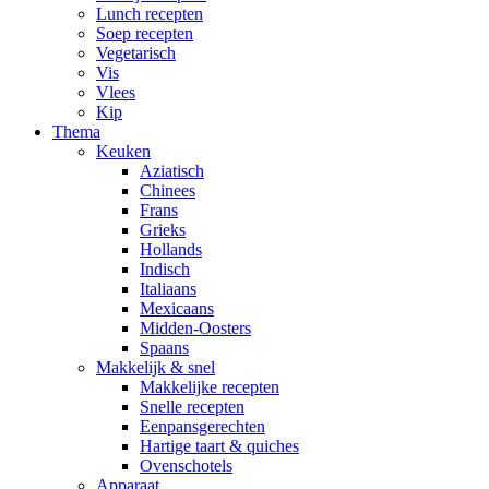
Lunch recepten
Soep recepten
Vegetarisch
Vis
Vlees
Kip
Thema
Keuken
Aziatisch
Chinees
Frans
Grieks
Hollands
Indisch
Italiaans
Mexicaans
Midden-Oosters
Spaans
Makkelijk & snel
Makkelijke recepten
Snelle recepten
Eenpansgerechten
Hartige taart & quiches
Ovenschotels
Apparaat