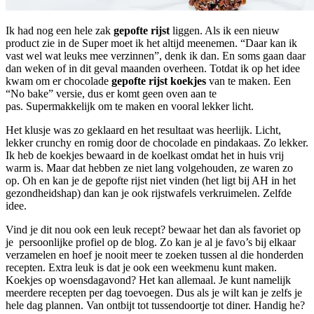
Ik had nog een hele zak
gepofte rijst
liggen. Als ik een nieuw
product zie in de Super moet ik het altijd meenemen. “Daar kan ik
vast wel wat leuks mee verzinnen”, denk ik dan. En soms gaan daar
dan weken of in dit geval maanden overheen. Totdat ik op het idee
kwam om er chocolade
gepofte rijst koekjes
van te maken. Een
“No bake” versie, dus er komt geen oven aan te
pas. Supermakkelijk om te maken en vooral lekker licht.
Het klusje was zo geklaard en het resultaat was heerlijk. Licht,
lekker crunchy en romig door de chocolade en pindakaas. Zo lekker.
Ik heb de koekjes bewaard in de koelkast omdat het in huis vrij
warm is. Maar dat hebben ze niet lang volgehouden, ze waren zo
op. Oh en kan je de gepofte rijst niet vinden (het ligt bij AH in het
gezondheidshap) dan kan je ook rijstwafels verkruimelen. Zelfde
idee.
Vind je dit nou ook een leuk recept? bewaar het dan als favoriet op
je persoonlijke profiel op de blog. Zo kan je al je favo’s bij elkaar
verzamelen en hoef je nooit meer te zoeken tussen al die honderden
recepten. Extra leuk is dat je ook een weekmenu kunt maken.
Koekjes op woensdagavond? Het kan allemaal. Je kunt namelijk
meerdere recepten per dag toevoegen. Dus als je wilt kan je zelfs je
hele dag plannen. Van ontbijt tot tussendoortje tot diner. Handig he?