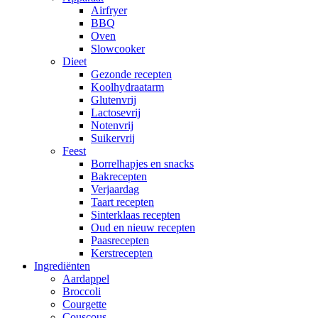
Airfryer
BBQ
Oven
Slowcooker
Dieet
Gezonde recepten
Koolhydraatarm
Glutenvrij
Lactosevrij
Notenvrij
Suikervrij
Feest
Borrelhapjes en snacks
Bakrecepten
Verjaardag
Taart recepten
Sinterklaas recepten
Oud en nieuw recepten
Paasrecepten
Kerstrecepten
Ingrediënten
Aardappel
Broccoli
Courgette
Couscous