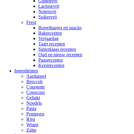
Glutenvrij
Lactosevrij
Notenvrij
Suikervrij
Feest
Borrelhapjes en snacks
Bakrecepten
Verjaardag
Taart recepten
Sinterklaas recepten
Oud en nieuw recepten
Paasrecepten
Kerstrecepten
Ingrediënten
Aardappel
Broccoli
Courgette
Couscous
Gehakt
Noedels
Pasta
Pompoen
Rijst
Wraps
Zalm