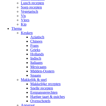
Lunch recepten
Soep recepten
Vegetarisch
Vis
Vlees
Kip
Thema
Keuken
Aziatisch
Chinees
Frans
Grieks
Hollands
Indisch
Italiaans
Mexicaans
Midden-Oosters
Spaans
Makkelijk & snel
Makkelijke recepten
Snelle recepten
Eenpansgerechten
Hartige taart & quiches
Ovenschotels
Apparaat