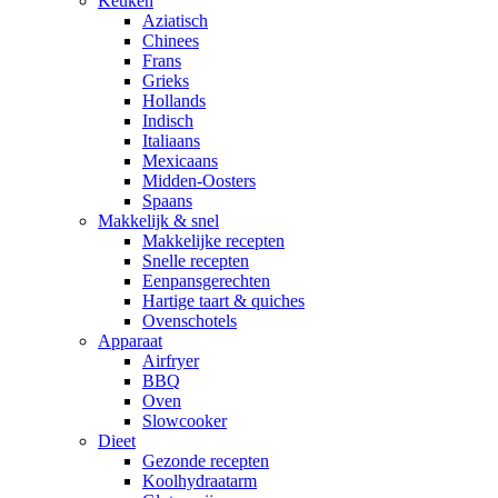
Keuken
Aziatisch
Chinees
Frans
Grieks
Hollands
Indisch
Italiaans
Mexicaans
Midden-Oosters
Spaans
Makkelijk & snel
Makkelijke recepten
Snelle recepten
Eenpansgerechten
Hartige taart & quiches
Ovenschotels
Apparaat
Airfryer
BBQ
Oven
Slowcooker
Dieet
Gezonde recepten
Koolhydraatarm