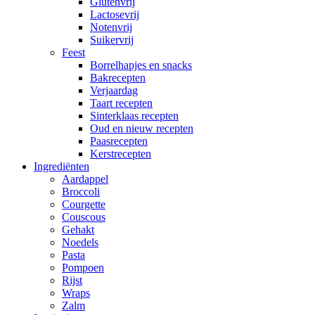
Glutenvrij
Lactosevrij
Notenvrij
Suikervrij
Feest
Borrelhapjes en snacks
Bakrecepten
Verjaardag
Taart recepten
Sinterklaas recepten
Oud en nieuw recepten
Paasrecepten
Kerstrecepten
Ingrediënten
Aardappel
Broccoli
Courgette
Couscous
Gehakt
Noedels
Pasta
Pompoen
Rijst
Wraps
Zalm