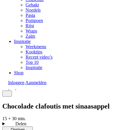
Gehakt
Noedels
Pasta
Pompoen
Rijst
Wraps
Zalm
Inspiratie
Weekmenu
Kooktips
Recept video’s
Top 10
Inspiratie
Shop
Inloggen
Aanmelden
Chocolade clafoutis met sinaasappel
15 + 30 min.
Delen
Opslaan