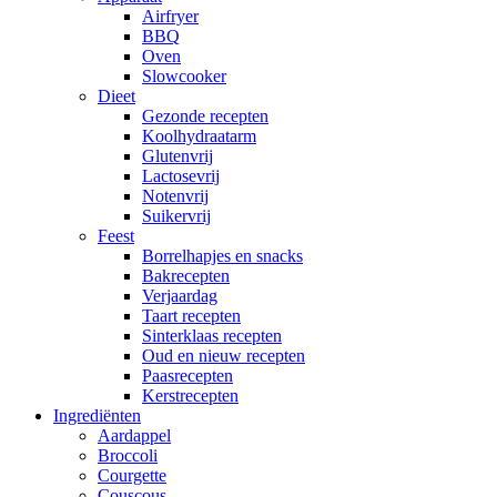
Airfryer
BBQ
Oven
Slowcooker
Dieet
Gezonde recepten
Koolhydraatarm
Glutenvrij
Lactosevrij
Notenvrij
Suikervrij
Feest
Borrelhapjes en snacks
Bakrecepten
Verjaardag
Taart recepten
Sinterklaas recepten
Oud en nieuw recepten
Paasrecepten
Kerstrecepten
Ingrediënten
Aardappel
Broccoli
Courgette
Couscous