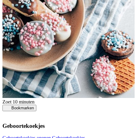
Zoet
10 minuten
Bookmarken
Geboortekoekjes
Geboortekoekjes openen
Geboortekoekjes