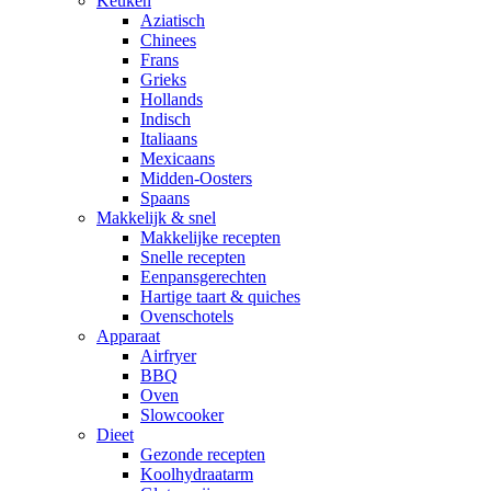
Keuken
Aziatisch
Chinees
Frans
Grieks
Hollands
Indisch
Italiaans
Mexicaans
Midden-Oosters
Spaans
Makkelijk & snel
Makkelijke recepten
Snelle recepten
Eenpansgerechten
Hartige taart & quiches
Ovenschotels
Apparaat
Airfryer
BBQ
Oven
Slowcooker
Dieet
Gezonde recepten
Koolhydraatarm