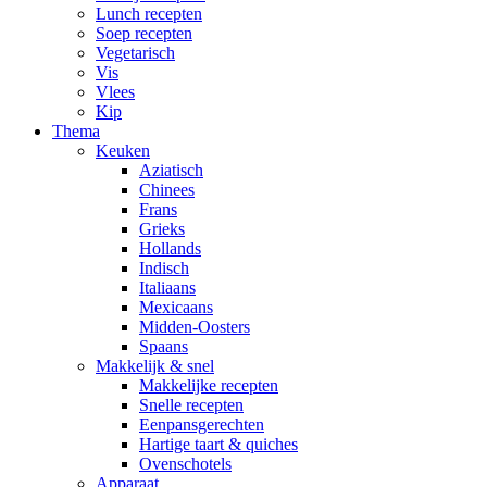
Lunch recepten
Soep recepten
Vegetarisch
Vis
Vlees
Kip
Thema
Keuken
Aziatisch
Chinees
Frans
Grieks
Hollands
Indisch
Italiaans
Mexicaans
Midden-Oosters
Spaans
Makkelijk & snel
Makkelijke recepten
Snelle recepten
Eenpansgerechten
Hartige taart & quiches
Ovenschotels
Apparaat