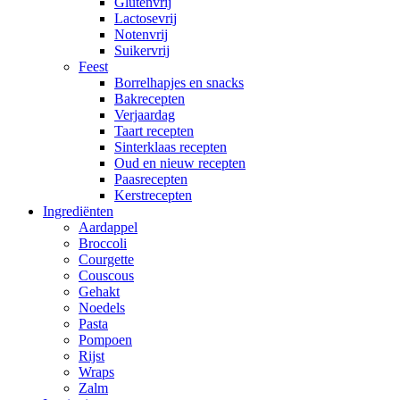
Glutenvrij
Lactosevrij
Notenvrij
Suikervrij
Feest
Borrelhapjes en snacks
Bakrecepten
Verjaardag
Taart recepten
Sinterklaas recepten
Oud en nieuw recepten
Paasrecepten
Kerstrecepten
Ingrediënten
Aardappel
Broccoli
Courgette
Couscous
Gehakt
Noedels
Pasta
Pompoen
Rijst
Wraps
Zalm