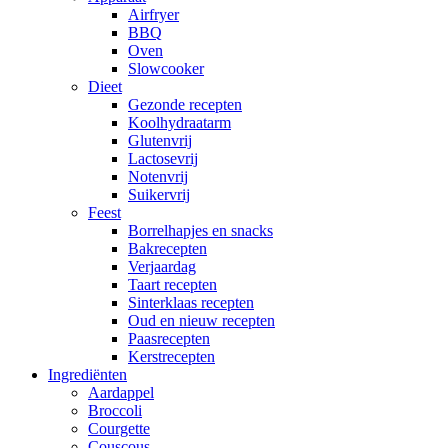
Airfryer
BBQ
Oven
Slowcooker
Dieet
Gezonde recepten
Koolhydraatarm
Glutenvrij
Lactosevrij
Notenvrij
Suikervrij
Feest
Borrelhapjes en snacks
Bakrecepten
Verjaardag
Taart recepten
Sinterklaas recepten
Oud en nieuw recepten
Paasrecepten
Kerstrecepten
Ingrediënten
Aardappel
Broccoli
Courgette
Couscous