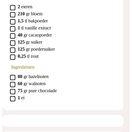
▢
2
eieren
▢
210
gr
bloem
▢
1,5
tl
bakpoeder
▢
1
tl
vanille extract
▢
40
gr
cacaopoeder
▢
125
gr
suiker
▢
125
gr
poedersuiker
▢
0,25
tl
zout
Ingrediënten
▢
80
gr
hazelnoten
▢
60
gr
walnoten
▢
75
gr
pure chocolade
▢
1
ei