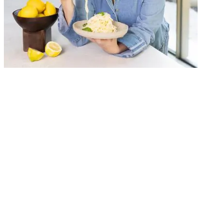
Vind je onze recepten handig? 💛
Stel Uit Paulines Keuken in als jouw voorkeursbron in Google. Zo
vind je onze recepten sneller terug én mis je geen nieuwe inspiratie.
Stel in als voorkeursbron
Deze link leidt naar een externe website en
opent in een nieuw venster.
Probeer ook: