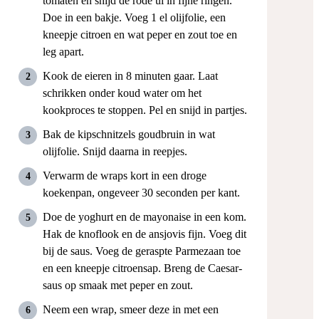
tomaten en snijd de rode ui in fijne ringen.
Doe in een bakje. Voeg 1 el olijfolie, een
kneepje citroen en wat peper en zout toe en
leg apart.
Kook de eieren in 8 minuten gaar. Laat
schrikken onder koud water om het
kookproces te stoppen. Pel en snijd in partjes.
Bak de kipschnitzels goudbruin in wat
olijfolie. Snijd daarna in reepjes.
Verwarm de wraps kort in een droge
koekenpan, ongeveer 30 seconden per kant.
Doe de yoghurt en de mayonaise in een kom.
Hak de knoflook en de ansjovis fijn. Voeg dit
bij de saus. Voeg de geraspte Parmezaan toe
en een kneepje citroensap. Breng de Caesar-
saus op smaak met peper en zout.
Neem een wrap, smeer deze in met een