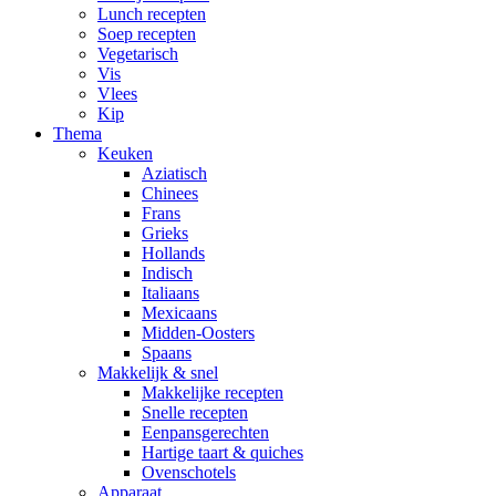
Lunch recepten
Soep recepten
Vegetarisch
Vis
Vlees
Kip
Thema
Keuken
Aziatisch
Chinees
Frans
Grieks
Hollands
Indisch
Italiaans
Mexicaans
Midden-Oosters
Spaans
Makkelijk & snel
Makkelijke recepten
Snelle recepten
Eenpansgerechten
Hartige taart & quiches
Ovenschotels
Apparaat