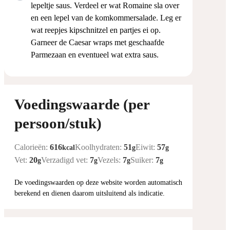
lepeltje saus. Verdeel er wat Romaine sla over
en een lepel van de komkommersalade. Leg er
wat reepjes kipschnitzel en partjes ei op.
Garneer de Caesar wraps met geschaafde
Parmezaan en eventueel wat extra saus.
Voedingswaarde (per
persoon/stuk)
Calorieën:
616
Koolhydraten:
51
Eiwit:
57
kcal
g
g
Vet:
20
Verzadigd vet:
7
Vezels:
7
Suiker:
7
g
g
g
g
De voedingswaarden op deze website worden automatisch
berekend en dienen daarom uitsluitend als indicatie.