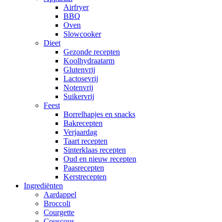
Airfryer
BBQ
Oven
Slowcooker
Dieet
Gezonde recepten
Koolhydraatarm
Glutenvrij
Lactosevrij
Notenvrij
Suikervrij
Feest
Borrelhapjes en snacks
Bakrecepten
Verjaardag
Taart recepten
Sinterklaas recepten
Oud en nieuw recepten
Paasrecepten
Kerstrecepten
Ingrediënten
Aardappel
Broccoli
Courgette
Couscous