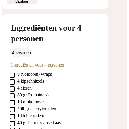
Opslaan
Ingrediënten voor 4
personen
4
personen
Ingrediënten voor 4 personen
▢
8
(volkoren) wraps
▢
4
kipschnitzels
▢
4
eieren
▢
80
gr
Romaine sla
▢
1
komkommer
▢
200
gr
cherrytomaten
▢
1
kleine
rode ui
▢
40
gr
Parmezaanse kaas
▢