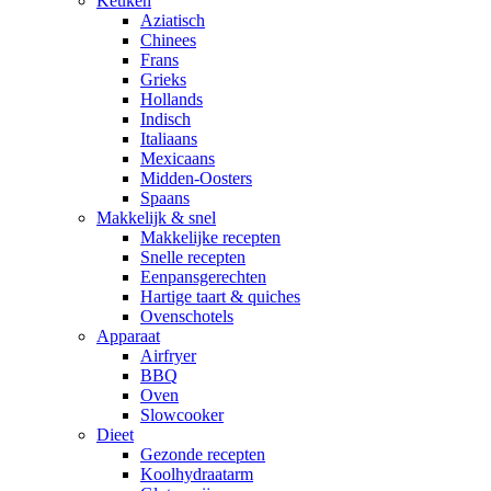
Keuken
Aziatisch
Chinees
Frans
Grieks
Hollands
Indisch
Italiaans
Mexicaans
Midden-Oosters
Spaans
Makkelijk & snel
Makkelijke recepten
Snelle recepten
Eenpansgerechten
Hartige taart & quiches
Ovenschotels
Apparaat
Airfryer
BBQ
Oven
Slowcooker
Dieet
Gezonde recepten
Koolhydraatarm