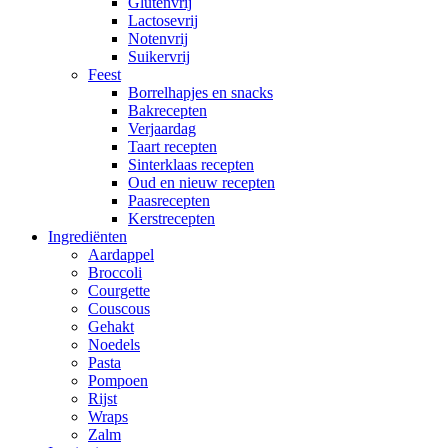
Glutenvrij
Lactosevrij
Notenvrij
Suikervrij
Feest
Borrelhapjes en snacks
Bakrecepten
Verjaardag
Taart recepten
Sinterklaas recepten
Oud en nieuw recepten
Paasrecepten
Kerstrecepten
Ingrediënten
Aardappel
Broccoli
Courgette
Couscous
Gehakt
Noedels
Pasta
Pompoen
Rijst
Wraps
Zalm