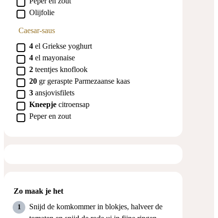
Peper en zout
▢
Olijfolie
Caesar-saus
▢
4
el
Griekse yoghurt
▢
4
el
mayonaise
▢
2
teentjes
knoflook
▢
20
gr
geraspte Parmezaanse kaas
▢
3
ansjovisfilets
▢
Kneepje
citroensap
▢
Peper en zout
Zo maak je het
Snijd de komkommer in blokjes, halveer de