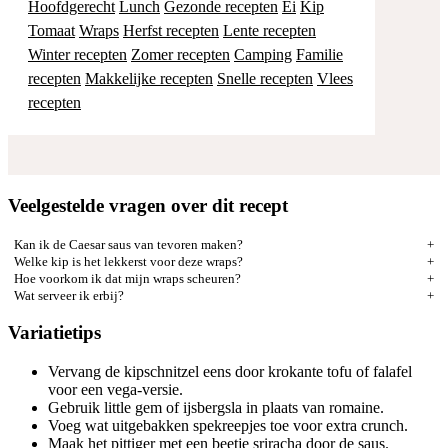
Hoofdgerecht
Lunch
Gezonde recepten
Ei
Kip
Tomaat
Wraps
Herfst recepten
Lente recepten
Winter recepten
Zomer recepten
Camping
Familie
recepten
Makkelijke recepten
Snelle recepten
Vlees
recepten
Veelgestelde vragen over dit recept
Kan ik de Caesar saus van tevoren maken?
Welke kip is het lekkerst voor deze wraps?
Hoe voorkom ik dat mijn wraps scheuren?
Wat serveer ik erbij?
Variatietips
Vervang de kipschnitzel eens door krokante tofu of falafel
voor een vega-versie.
Gebruik little gem of ijsbergsla in plaats van romaine.
Voeg wat uitgebakken spekreepjes toe voor extra crunch.
Maak het pittiger met een beetje sriracha door de saus.