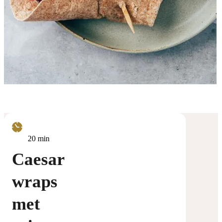
minuten
20
min
Caesar
wraps
met